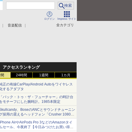
ログイン
Impress サイト
全カテゴリ
音楽配信
アクセスランキング
時間
24時間
1週間
1カ月
純正の有線CarPlay/Android Autoをワイヤレス
化するアダプタ
「バック・トゥ・ザ・フューチャー」の時計台
をモチーフにした腕時計。1985本限定
Skullcandy、BoseのANCとサウンドチューニン
グ採用の震えるヘッドフォン「Crusher 1080
ANC」
iPhone AirやAirPods Pro 3などのAmazonタイ
ムセール、今夜終了【今日みつけたお買い得
品】