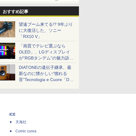
おすすめ記事
望遠ブーム来てる!? 9年ぶり
に大復活した、ソニー
「RX10 V」
「画質でテレビ選ぶなら
OLED」、LGディスプレイ
が“RGBタンデム”の魅力訴
求。液晶とのガチ比較も
DIATONEの遺伝子継承、最
新なのに懐かしい“惚れる
音”Tecnologia e Cuore「DS-
TC52B」を聴く
ICE
天海社
ス
Comic curea