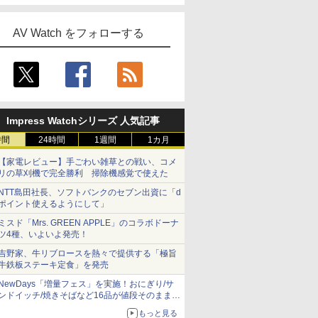
AV Watch をフォローする
Impress Watchシリーズ 人気記事
時間
24時間
1週間
1カ月
【家電レビュー】手ごわい雑草との戦い、コメ
リの草刈機で完全勝利 掃除機感覚で使えた
NTT島田社長、ソフトバンクのセブン出資に「d
ポイント使えるようにして」
ミスド「Mrs. GREEN APPLE」のコラボドーナ
ツ4種、いよいよ発売！
吉野家、牛リブロースを熱々で提供する「極旨
牛鉄板ステーキ定食」を発売
NewDays「増量フェス」を実施！おにぎり/サ
ンドイッチ/焼きそばなど16品が値段そのままで
ボリュームアップ
もっと見る