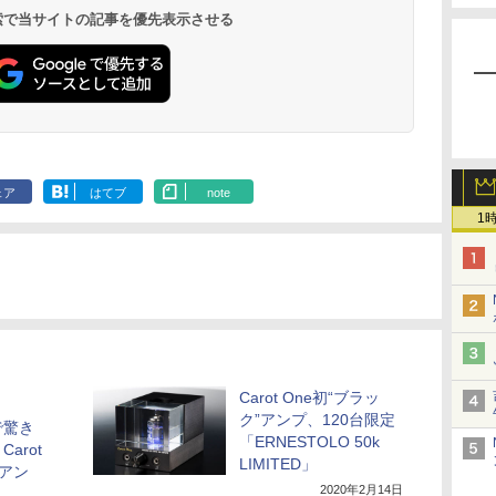
 検索で当サイトの記事を優先表示させる
ェア
はてブ
note
1
Carot One初“ブラッ
ク”アンプ、120台限定
で驚き
「ERNESTOLO 50k
arot
LIMITED」
定アン
2020年2月14日