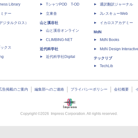
ness Library
TシャツPOD T-OD
通訳翻訳ジャーナル
セミナー
立東舎
JレスキューWeb
 X（デジタルクロス）
山と溪谷社
イカロスアカデミー
山と溪谷オンライン
MdN
CLIMBING-NET
MdN Books
ブックス
近代科学社
MdN Design Interactiv
ing
近代科学社Digital
テックリブ
TechLib
広告掲載のご案内
編集部へのご連絡
プライバシーポリシー
会社概要
Copyright ©
2026
Impress Corporation. All rights reserved.