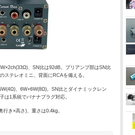
2ch(33Ω)、SN比は92dB。プリアンプ部はSN比
mmのステレオミニ、背面にRCAを備える。
W(4Ω)、6W+6W(8Ω)。SN比とダイナミックレン
端子は1系統でバナナプラグ対応。
×奥行き×高さ)、重さは0.4kg。