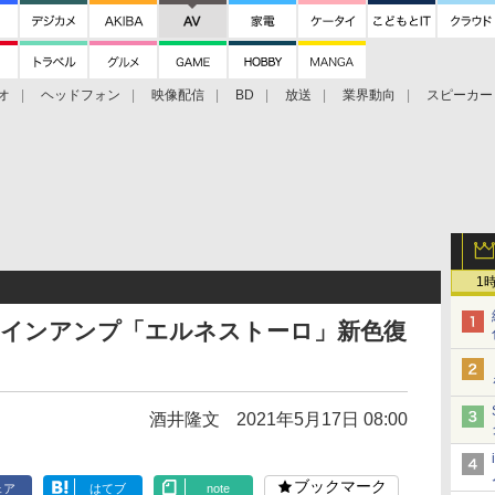
オ
ヘッドフォン
映像配信
BD
放送
業界動向
スピーカー
ェクタ
PS4
BDプレーヤー
映像配信
BD
1
プリメインアンプ「エルネストーロ」新色復
酒井隆文
2021年5月17日 08:00
ブックマーク
ェア
はてブ
note