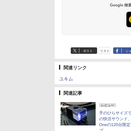
Google
ポスト
リスト
シ
関連リンク
ユキム
関連記事
レビュー
手のひらサイズ
の快活サウンド、C
Oneの120台限
プ