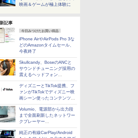
映画＆ゲームが極上体験に
新記事
今日みつけたお買い得品
iPhone AirやAirPods Pro 3な
どのAmazonタイムセール、
今夜終了
Skullcandy、BoseのANCと
サウンドチューニング採用の
震えるヘッドフォン
「Crusher 1080 ANC」
ディズニーとTikTok提携、フ
ァンがTikTokでディズニー映
画シーン使ったコンテンツ制
作、Disney+にも配信
Volumio、電源部から出力段
まで全面刷新したネットワー
クプレーヤー
「Primo（2026）」
純正の有線CarPlay/Android