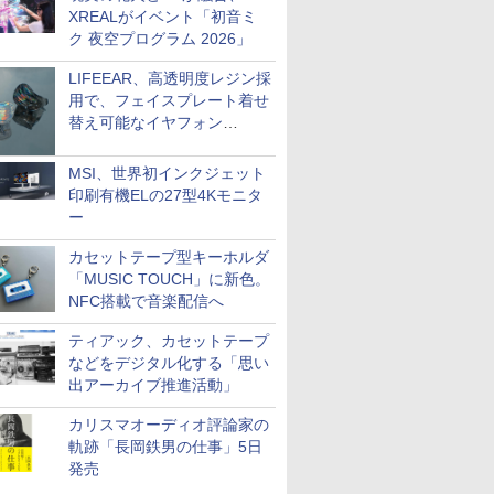
XREALがイベント「初音ミ
ク 夜空プログラム 2026」
LIFEEAR、高透明度レジン採
用で、フェイスプレート着せ
替え可能なイヤフォン
「Nova Shell」
MSI、世界初インクジェット
印刷有機ELの27型4Kモニタ
ー
カセットテープ型キーホルダ
「MUSIC TOUCH」に新色。
NFC搭載で音楽配信へ
ティアック、カセットテープ
などをデジタル化する「思い
出アーカイブ推進活動」
カリスマオーディオ評論家の
軌跡「長岡鉄男の仕事」5日
発売