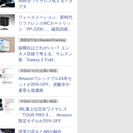
Autoをワイヤレス化するアダ
プタ
フェーズメーション、新時代
リファレンスMCカートリッ
ジ「PP-2200」。磁気回路や
ハウジングを根本から見直し
西田宗千佳のRandomTracking
縦横比はどれがいい？ エン
タメ目線で考える、サムスン
新「Galaxy Z Fold」
今日みつけたお買い得品
Amazonでレッドブル24本セ
ットが20% OFF。炭酸水や
麦茶も低価格
今日みつけたお買い得品
JBL最上位完全ワイヤレス
「TOUR PRO 3」、Amazon
限定モデルが25% OFF
現実の花火とARが融合、