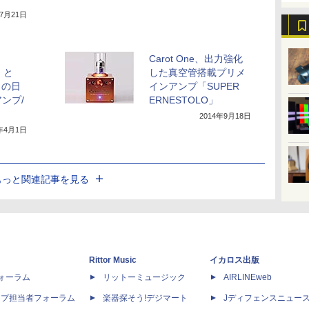
年7月21日
Carot One、出力強化
」と
した真空管搭載プリメ
O」の日
インアンプ「SUPER
ンプ/
ERNESTOLO」
2014年9月18日
4年4月1日
もっと関連記事を見る
Rittor Music
イカロス出版
dフォーラム
リットーミュージック
AIRLINEweb
ップ担当者フォーラム
楽器探そう!デジマート
Jディフェンスニュー