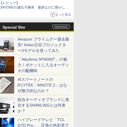
【レビュー】
DIATONEの遺伝子継承、最新なのに懐かし
い“惚れる音”Tecnologia e Cuore「DS-TC52B」
もっと見る
を聴く
Special Site
Amazon プライムデー過去最
安! Anker注目プロジェクタ
ー3モデルを使ってみた
「A&ultima SP4000T」の魅
力！ポケットに入るオーディ
オの醍醐味
AIスマートノートの
iFLYTEK「AINOTE 2」はな
ぜ魅力的なのか？
総合オーディオブランドに進
化するSHANLINGとは何者
か？
ハイグレードテレビ「TCL
Q7D Pro」。圧巻の色彩美で