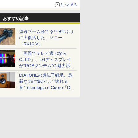
ボリュームアップ
もっと見る
おすすめ記事
望遠ブーム来てる!? 9年ぶり
に大復活した、ソニー
「RX10 V」
「画質でテレビ選ぶなら
OLED」、LGディスプレイ
が“RGBタンデム”の魅力訴
求。液晶とのガチ比較も
DIATONEの遺伝子継承、最
新なのに懐かしい“惚れる
音”Tecnologia e Cuore「DS-
TC52B」を聴く