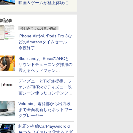
映画＆ゲームが極上体験に
新記事
今日みつけたお買い得品
iPhone AirやAirPods Pro 3な
どのAmazonタイムセール、
今夜終了
Skullcandy、BoseのANCと
サウンドチューニング採用の
震えるヘッドフォン
「Crusher 1080 ANC」
ディズニーとTikTok提携、フ
ァンがTikTokでディズニー映
画シーン使ったコンテンツ制
作、Disney+にも配信
Volumio、電源部から出力段
まで全面刷新したネットワー
クプレーヤー
「Primo（2026）」
純正の有線CarPlay/Android
Autoをワイヤレス化するアダ