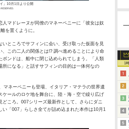
イ」10月1日より公開
S RESERVED.
恋人マドレーヌが同僚のマネーペニーに「彼女は奴
距離を置くように。
ないところでサフィンに会い、受け取った仮面を見
、この二人の関係とは!? 調べ進めることにより命
たボンドは、船中に閉じ込められてしまう。「人類
1
場所になる」と話すサフィンの目的は一体何なの
Q、マネーペニーも登場、イタリア・マテラの世界遺
スケールのロケ地を舞台に、陸・海・空で繰り広げ
見どころ。007シリーズ最新作として、さらにダニ
い「007」らしさ全てが詰め込まれた本作は10月1