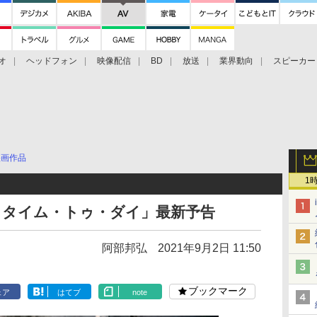
オ
ヘッドフォン
映像配信
BD
放送
業界動向
スピーカー
ェクタ
PS4
BDプレーヤー
映像配信
BD
映画作品
1
ー・タイム・トゥ・ダイ」最新予告
阿部邦弘
2021年9月2日 11:50
ブックマーク
ェア
はてブ
note