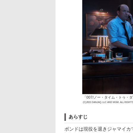
「007/ノー・タイム・トゥ・ダ
(C)2021 DANJAQ, LLC AND MGM. ALL RIGHT
あらすじ
ボンドは現役を退きジャマイカ