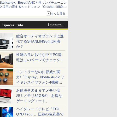
Skullcandy、BoseのANCとサウンドチューニン
グ採用の震えるヘッドフォン「Crusher 1080
ANC」
もっと見る
Special Site
総合オーディオブランドに進
化するSHANLINGとは何者
か？
性能の良いお得な中古PC情
報はこのページでチェック！
エントリーなのに脅威の実
力!「Osprey」Noble Audioワ
イヤレスイヤフォン4機種を
一気に聴く
お値段そのままでメモリ倍
増！メモリ32GBの「お得な
ゲーミングノート」
ハイグレードテレビ「TCL
Q7D Pro」。圧巻の色彩美で