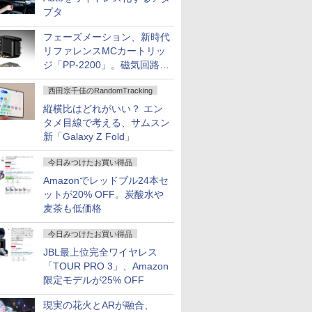
プタ
フェーズメーション、新時代
リファレンスMCカートリッ
ジ「PP-2200」。磁気回路や
ハウジングを根本から見直し
西田宗千佳のRandomTracking
縦横比はどれがいい？ エン
タメ目線で考える、サムスン
新「Galaxy Z Fold」
今日みつけたお買い得品
Amazonでレッドブル24本セ
ットが20% OFF。炭酸水や
麦茶も低価格
今日みつけたお買い得品
JBL最上位完全ワイヤレス
「TOUR PRO 3」、Amazon
限定モデルが25% OFF
現実の花火とARが融合、