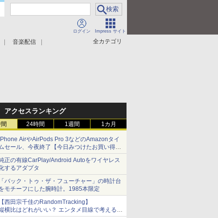
ログイン
Impress サイト
全カテゴリ
音楽配信
アクセスランキング
時間
24時間
1週間
1カ月
iPhone AirやAirPods Pro 3などのAmazonタイ
ムセール、今夜終了【今日みつけたお買い得
品】
純正の有線CarPlay/Android Autoをワイヤレス
化するアダプタ
「バック・トゥ・ザ・フューチャー」の時計台
をモチーフにした腕時計。1985本限定
【西田宗千佳のRandomTracking】
縦横比はどれがいい？ エンタメ目線で考える、
サムスン新「Galaxy Z Fold」