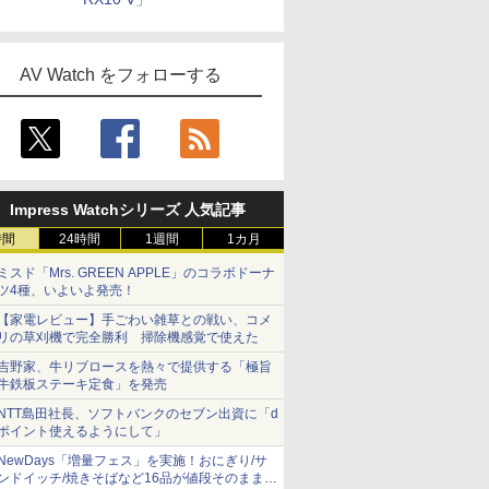
AV Watch をフォローする
Impress Watchシリーズ 人気記事
時間
24時間
1週間
1カ月
ミスド「Mrs. GREEN APPLE」のコラボドーナ
ツ4種、いよいよ発売！
【家電レビュー】手ごわい雑草との戦い、コメ
リの草刈機で完全勝利 掃除機感覚で使えた
吉野家、牛リブロースを熱々で提供する「極旨
牛鉄板ステーキ定食」を発売
NTT島田社長、ソフトバンクのセブン出資に「d
ポイント使えるようにして」
NewDays「増量フェス」を実施！おにぎり/サ
ンドイッチ/焼きそばなど16品が値段そのままで