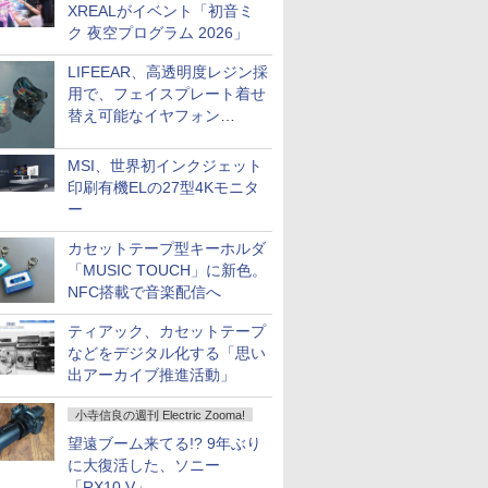
XREALがイベント「初音ミ
ク 夜空プログラム 2026」
LIFEEAR、高透明度レジン採
用で、フェイスプレート着せ
替え可能なイヤフォン
「Nova Shell」
MSI、世界初インクジェット
印刷有機ELの27型4Kモニタ
ー
カセットテープ型キーホルダ
「MUSIC TOUCH」に新色。
NFC搭載で音楽配信へ
ティアック、カセットテープ
などをデジタル化する「思い
出アーカイブ推進活動」
小寺信良の週刊 Electric Zooma!
望遠ブーム来てる!? 9年ぶり
に大復活した、ソニー
「RX10 V」