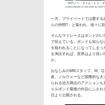
「007/ノー・タイム・トゥ・ダ
(C)2021 DANJAQ, LLC AND MGM. ALL RIGHT
一方、プライベートでは愛する
らの仲間?」と疑われ、徐々に
そんなマドレーヌはボンドのい
て怯えている。ボンドも知らない
を狙われることになってしまっ
を淘汰すれば、世界はより良い
か。
おなじみのMI6スタッフ、M、
産、ノルウェーなど国際的な大
られる迫力満点のアクションも
エルボンド最後の作品にふさわし
日より公開される。