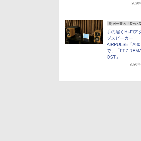
202
鳥居一豊の「良作×
手の届くHi-Fi
ブスピーカー
AIRPULSE「A8
で、「FF7 REM
OST」
2020