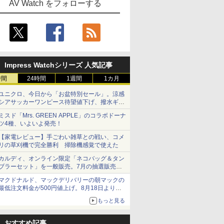
AV Watch をフォローする
Impress Watchシリーズ 人気記事
時間
24時間
1週間
1カ月
ユニクロ、今日から「お盆特別セール」。涼感
シアサッカーワンピース待望値下げ、撥水ギア
ショーツは1990円に
ミスド「Mrs. GREEN APPLE」のコラボドーナ
ツ4種、いよいよ発売！
【家電レビュー】手ごわい雑草との戦い、コメ
リの草刈機で完全勝利 掃除機感覚で使えた
カルディ、オンライン限定「ネコバッグ＆タン
ブラーセット」を一般販売。7月の抽選販売の
当選無効分
マクドナルド、マックデリバリーの朝マックの
最低注文料金が500円値上げ。8月18日より
1,500円から受付
もっと見る
おすすめ記事