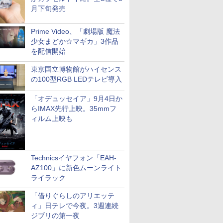
月下旬発売
Prime Video、「劇場版 魔法
少女まどか☆マギカ」3作品
を配信開始
東京国立博物館がハイセンス
の100型RGB LEDテレビ導入
「オデュッセイア」9月4日か
らIMAX先行上映。35mmフ
ィルム上映も
Technicsイヤフォン「EAH-
AZ100」に新色ムーンライト
ライラック
「借りぐらしのアリエッテ
ィ」日テレで今夜。3週連続
ジブリの第一夜