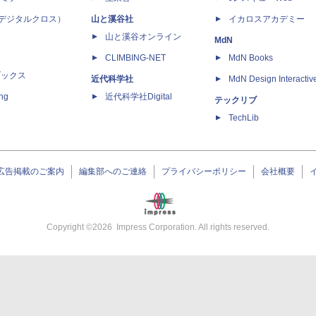
 X（デジタルクロス）
山と溪谷社
イカロスアカデミー
山と溪谷オンライン
MdN
CLIMBING-NET
MdN Books
ブックス
近代科学社
MdN Design Interactiv
ing
近代科学社Digital
テックリブ
TechLib
広告掲載のご案内
編集部へのご連絡
プライバシーポリシー
会社概要
Copyright ©
2026
Impress Corporation. All rights reserved.