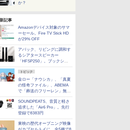
か？
新記事
Amazonデバイス対象のサマ
ーセール。Fire TV Stick HD
が29% OFF
アバック、リビングに調和す
るシアタースピーカー
「HFSP250」。ブックシェ
ルフはペア3万円以下
トピック
金ロー「ナウシカ」、「真夏
の怪奇ファイル」、ABEMA
で「葬送のフリーレン」無料
配信など。夏の特番・配信情
SOUNDPEATS、音質と軽さ
報
追求した「Air6 Pro」。先行
登録で8383円
東映の歴代オープニング映像
がカプセルトイに。全5種で8