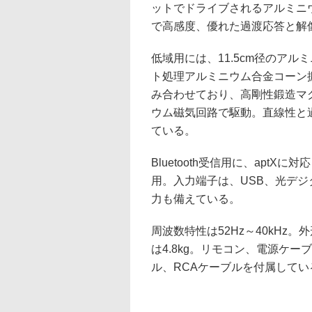
ットでドライブされるアルミニ
で高感度、優れた過渡応答と解
低域用には、11.5cm径のア
ト処理アルミニウム合金コーン
み合わせており、高剛性鍛造マ
ウム磁気回路で駆動。直線性と
ている。
Bluetooth受信用に、aptXに対応
用。入力端子は、USB、光デジ
力も備えている。
周波数特性は52Hz～40kHz。外
は4.8kg。リモコン、電源ケー
ル、RCAケーブルを付属してい