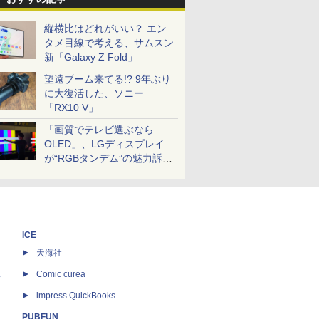
縦横比はどれがいい？ エン
タメ目線で考える、サムスン
新「Galaxy Z Fold」
望遠ブーム来てる!? 9年ぶり
に大復活した、ソニー
「RX10 V」
「画質でテレビ選ぶなら
OLED」、LGディスプレイ
が“RGBタンデム”の魅力訴
求。液晶とのガチ比較も
ICE
天海社
ス
Comic curea
impress QuickBooks
PUBFUN