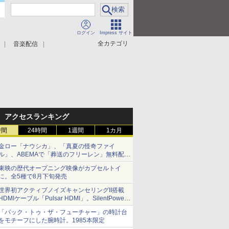
ログイン
Impress サイト
全カテゴリ
音楽配信
アクセスランキング
時間
24時間
1週間
1カ月
金ロー「ナウシカ」、「真夏の怪奇ファイ
ル」、ABEMAで「葬送のフリーレン」無料配信
など。夏の特番・配信情報
東映の歴代オープニング映像がカプセルトイ
に。全5種で8月下旬発売
世界初アクティブノイズキャンセリングII搭載
HDMIケーブル「Pulsar HDMI」。SilentPower
から
「バック・トゥ・ザ・フューチャー」の時計台
をモチーフにした腕時計。1985本限定