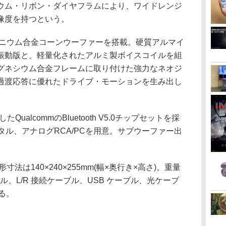
ウム・リボン・ダイヤフラムにより、ワイドレンジ
像度を持つという。
ルミニウム合金コーンウーファーを搭載。硬質アルマイ
振動版と、軽量化されたアルミ製ボイスコイルを組
グネシウム合金フレームに取り付けた強力なネオジ
過渡応答に優れたドライブ・モーションを生み出し
したQualcommのBluetooth V5.0チップセットを採
タル、アナログRCA/PCを用意。サブウーファー出
形寸法は140×240×255mm(幅×奥行き×高さ)。重量
ブル、L/R 接続ケーブル、USB ケーブル、光ケーブ
る。