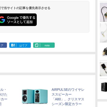
 検索で当サイトの記事を優先表示させる
ェア
はてブ
note
ィル・
AIRPULSEのワイヤレ
掛けた
ススピーカー
ーカー
「A80」、クリスマス
円
シーズン限定カラー