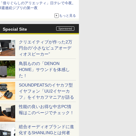
「借りぐらしのアリエッティ」日テレで今夜。
3週連続ジブリの第一夜
もっと見る
Special Site
クリエイティブが作った2万
円台の“小さなピュアオーデ
ィオスピーカー”
鳥肌ものの「DENON
HOME」サウンドを体感し
た！
SOUNDPEATSのイヤカフ型
イヤフォン「UU2イヤーカ
フ」をイヤカフマニアが語る
性能の良いお得な中古PC情
報はこのページでチェック！
総合オーディオブランドに進
化するSHANLINGとは何者