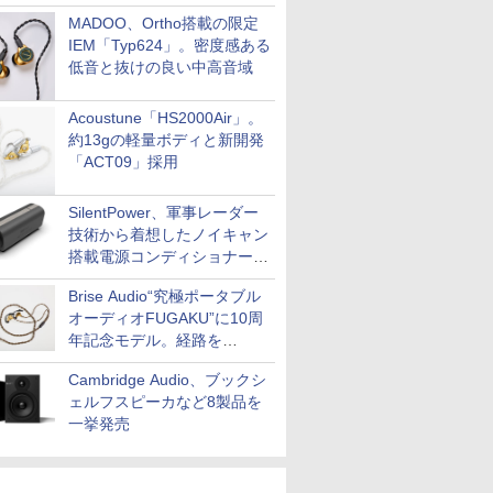
MADOO、Ortho搭載の限定
IEM「Typ624」。密度感ある
低音と抜けの良い中高音域
Acoustune「HS2000Air」。
約13gの軽量ボディと新開発
「ACT09」採用
SilentPower、軍事レーダー
技術から着想したノイキャン
搭載電源コンディショナー
「AC iPurifier2」
Brise Audio“究極ポータブル
オーディオFUGAKU”に10周
年記念モデル。経路を
NISHIKIで統一。400万円
Cambridge Audio、ブックシ
ェルフスピーカなど8製品を
一挙発売