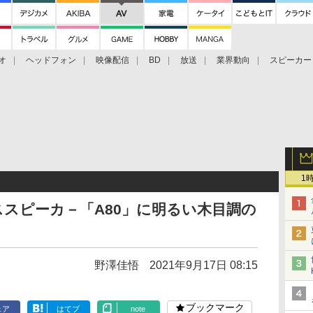
オ
ヘッドフォン
映像配信
BD
放送
業界動向
スピーカー
ェクタ
PS4
BDプレーヤー
映像配信
BD
1
レススピーカ－「A80」に明るい木目調の
野澤佳悟
2021年9月17日 08:15
ブックマーク
ェア
はてブ
note