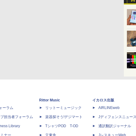
Rittor Music
イカロス出版
dフォーラム
リットーミュージック
AIRLINEweb
ップ担当者フォーラム
楽器探そう!デジマート
Jディフェンスニュー
ness Library
TシャツPOD T-OD
通訳翻訳ジャーナル
セミナー
立東舎
JレスキューWeb