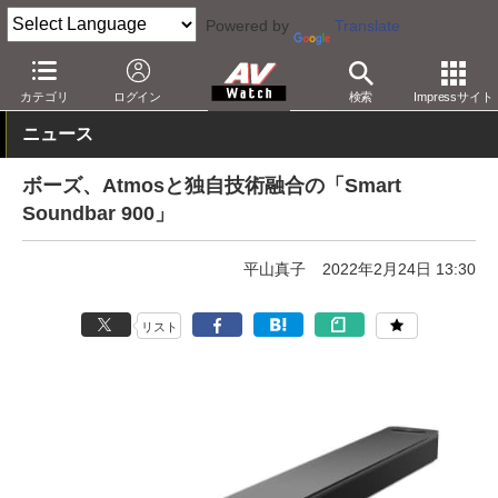
Powered by
Translate
AV Watch
製品
サウンドバー
ボーズ
カテゴリ
ログイン
検索
Impressサイト
ニュース
ボーズ、Atmosと独自技術融合の「Smart
Soundbar 900」
平山真子
2022年2月24日 13:30
リスト