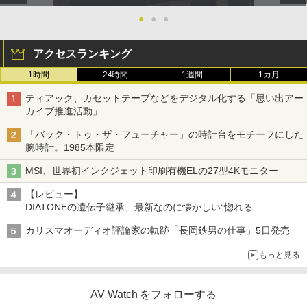
●
●
●
アクセスランキング
1時間
24時間
1週間
1カ月
ティアック、カセットテープなどをデジタル化する「思い出アー
カイブ推進活動」
「バック・トゥ・ザ・フューチャー」の時計台をモチーフにした
腕時計。1985本限定
MSI、世界初インクジェット印刷有機ELの27型4Kモニター
【レビュー】
DIATONEの遺伝子継承、最新なのに懐かしい“惚れる
音”Tecnologia e Cuore「DS-TC52B」を聴く
カリスマオーディオ評論家の軌跡「長岡鉄男の仕事」5日発売
もっと見る
AV Watch をフォローする