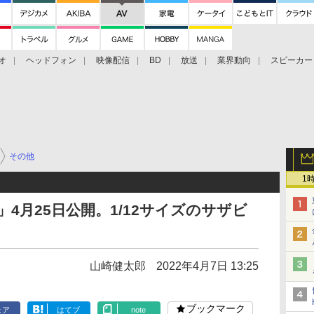
オ
ヘッドフォン
映像配信
BD
放送
業界動向
スピーカー
ェクタ
PS4
BDプレーヤー
映像配信
BD
その他
1
4月25日公開。1/12サイズのサザビ
山崎健太郎
2022年4月7日 13:25
ブックマーク
ェア
はてブ
note