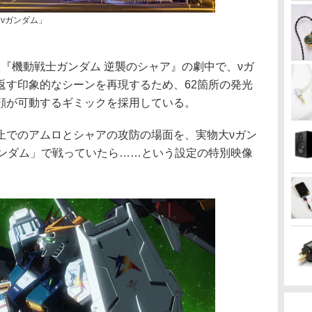
f νガンダム」
『機動戦士ガンダム 逆襲のシャア』の劇中で、νガ
返す印象的なシーンを再現するため、62箇所の発光
顔が可動するギミックを採用している。
止でのアムロとシャアの攻防の場面を、実物大νガン
 νガンダム」で戦っていたら……という設定の特別映像