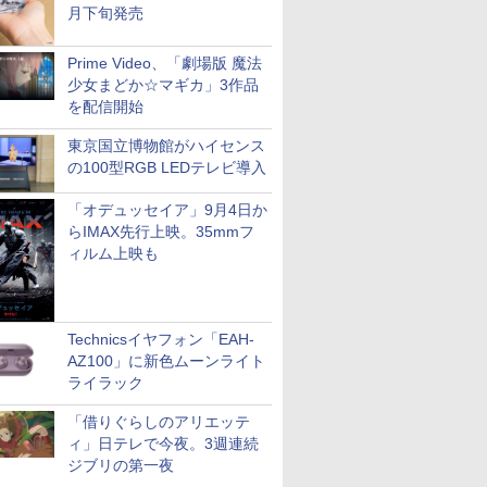
月下旬発売
Prime Video、「劇場版 魔法
少女まどか☆マギカ」3作品
を配信開始
東京国立博物館がハイセンス
の100型RGB LEDテレビ導入
「オデュッセイア」9月4日か
らIMAX先行上映。35mmフ
ィルム上映も
Technicsイヤフォン「EAH-
AZ100」に新色ムーンライト
ライラック
「借りぐらしのアリエッテ
ィ」日テレで今夜。3週連続
ジブリの第一夜