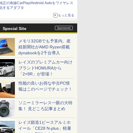
純正の有線CarPlay/Android Autoをワイヤレス
化するアダプタ
もっと見る
Special Site
メモリ32GBでも予算内。産
経新聞社がAMD Ryzen搭載
dynabookを2千台導入
レイズのプレミアムカー向け
ブランドHOMURAから
「2×9R」が登場！
性能の良いお得な中古PC情
報はこのページでチェック！
ソニーミラーレス一眼の大特
集！ 見どころ記事まとめ
レイズ鍛造1ピースアルミホ
イール「CE28 N-plus」軽量