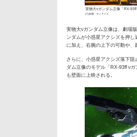
実物大νガンダム立像「RX-93f
(C)創通・サンライズ
実物大νガンダム立像は、劇場版
ンダムが小惑星アクシズを押し
に加え、右腕の上下の可動や、
さらに、小惑星アクシズ落下阻
ダム立像のモデル「RX-93ff
も壁面に上映される。