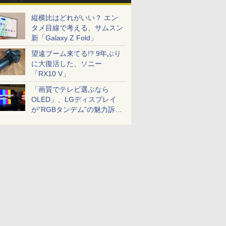
縦横比はどれがいい？ エン
タメ目線で考える、サムスン
新「Galaxy Z Fold」
望遠ブーム来てる!? 9年ぶり
に大復活した、ソニー
「RX10 V」
「画質でテレビ選ぶなら
OLED」、LGディスプレイ
が“RGBタンデム”の魅力訴
求。液晶とのガチ比較も