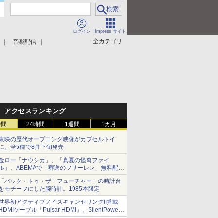
ログイン
Impress サイト
全カテゴリ
音楽配信
アクセスランキング
時間
24時間
1週間
1カ月
東映の歴代オープニング映像がカプセルトイ
に。全5種で8月下旬発売
金ロー「ナウシカ」、「真夏の怪奇ファイ
ル」、ABEMAで「葬送のフリーレン」無料配信
など。夏の特番・配信情報
「バック・トゥ・ザ・フューチャー」の時計台
をモチーフにした腕時計。1985本限定
世界初アクティブノイズキャンセリングII搭載
HDMIケーブル「Pulsar HDMI」。SilentPower
から