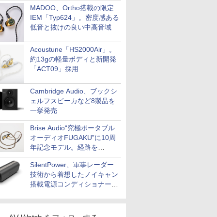
MADOO、Ortho搭載の限定
IEM「Typ624」。密度感ある
低音と抜けの良い中高音域
Acoustune「HS2000Air」。
約13gの軽量ボディと新開発
「ACT09」採用
Cambridge Audio、ブックシ
ェルフスピーカなど8製品を
一挙発売
Brise Audio“究極ポータブル
オーディオFUGAKU”に10周
年記念モデル。経路を
NISHIKIで統一。400万円
SilentPower、軍事レーダー
技術から着想したノイキャン
搭載電源コンディショナー
「AC iPurifier2」