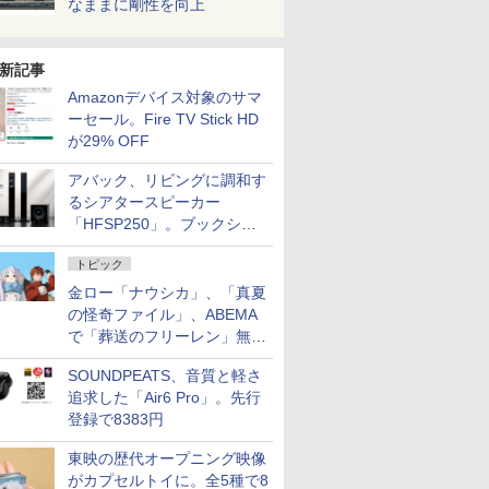
なままに剛性を向上
新記事
Amazonデバイス対象のサマ
ーセール。Fire TV Stick HD
が29% OFF
アバック、リビングに調和す
るシアタースピーカー
「HFSP250」。ブックシェ
ルフはペア3万円以下
トピック
金ロー「ナウシカ」、「真夏
の怪奇ファイル」、ABEMA
で「葬送のフリーレン」無料
配信など。夏の特番・配信情
SOUNDPEATS、音質と軽さ
報
追求した「Air6 Pro」。先行
登録で8383円
東映の歴代オープニング映像
がカプセルトイに。全5種で8