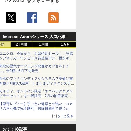
AV Watch をフォローする
Impress Watchシリーズ 人気記事
時間
24時間
1週間
1カ月
ユニクロ、今日から「お盆特別セール」。涼感
シアサッカーワンピース待望値下げ、撥水ギア
ショーツは1990円に
東映の歴代オープニング映像がカプセルトイ
に。全5種で8月下旬発売
令和のファミコンディスクシステム？安価に書
き換え可能なGB用「しましまディスクシステ
ム」
カルディ、オンライン限定「ネコバッグ＆タン
ブラーセット」を一般販売。7月の抽選販売の
当選無効分
【家電レビュー】手ごわい雑草との戦い、コメ
リの草刈機で完全勝利 掃除機感覚で使えた
もっと見る
おすすめ記事