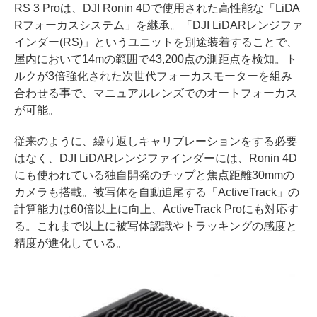
RS 3 Proは、DJI Ronin 4Dで使用された高性能な「LiDA
Rフォーカスシステム」を継承。「DJI LiDARレンジファ
インダー(RS)」というユニットを別途装着することで、
屋内において14mの範囲で43,200点の測距点を検知。ト
ルクが3倍強化された次世代フォーカスモーターを組み
合わせる事で、マニュアルレンズでのオートフォーカス
が可能。
従来のように、繰り返しキャリブレーションをする必要
はなく、DJI LiDARレンジファインダーには、Ronin 4D
にも使われている独自開発のチップと焦点距離30mmの
カメラも搭載。被写体を自動追尾する「ActiveTrack」の
計算能力は60倍以上に向上、ActiveTrack Proにも対応す
る。これまで以上に被写体認識やトラッキングの感度と
精度が進化している。