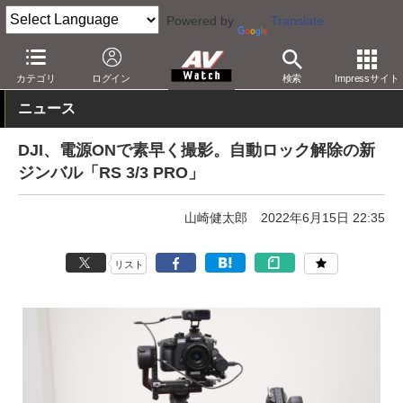
Powered by
Translate
AV Watch
製品
映像制作
カテゴリ
ログイン
検索
Impressサイト
ニュース
DJI、電源ONで素早く撮影。自動ロック解除の新
ジンバル「RS 3/3 PRO」
山崎健太郎
2022年6月15日 22:35
リスト