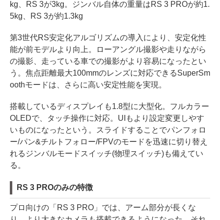
kg、RS 3が3kg。ジンバル自体の重量はRS 3 PROが約1.
5kg、RS 3が約1.3kg
第3世代RS安定化アルゴリズムの導入により、安定化性
能が前モデルより向上。ローアングル撮影や走りながら
の撮影、走っている車での撮影がより容易になったとい
う。焦点距離最大100mmのレンズに対応できるSuperSm
oothモードは、さらに高い安定性能を実現。
搭載しているディスプレイも1.8型に大型化。フルカラー
OLEDで、タッチ操作に対応。UIもより設定変更しやす
いものになったという。スライドすることでパンフォロ
ー/パン&チルトフォロー/FPVのモードを迅速に切り替え
れるジンバルモードスイッチ(物理スイッチ)も備えてい
る。
RS 3 PROのみの特徴
プロ向けの「RS 3 PRO」では、アーム部分が長くな
り、より大きなカメラも搭載できるようになった。それ