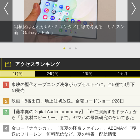
縦横比はどれがいい？ エンタメ目線で考える、サムスン
新「Galaxy Z Fold」
●
●
●
アクセスランキング
1時間
24時間
1週間
1カ月
東映の歴代オープニング映像がカプセルトイに。全5種で8月下
旬発売
映画「8番出口」地上波初放送。金曜ロードショーで28日
【藤本健のDigital Audio Laboratory】「声で演奏するドラム」か
ら「新素材スピーカー」まで。ヤマハの最新研究のぞいてきた
金ロー「ナウシカ」、「真夏の怪奇ファイル」、ABEMAで「葬
送のフリーレン」無料配信など。夏の特番・配信情報