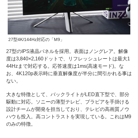
27型4K/144Hz対応の「M9」
27型のIPS液晶パネルを採用。表面はノングレア。解像
度は3,840×2,160ドットで、リフレッシュレートは最大1
44Hzまで対応する。応答速度は1ms(高速モード)。な
お、4K120p表示時に垂直解像度が半分に間引かれる事は
ない。
大きな特徴として、バックライトがLED直下型で、部分
駆動に対応。ソニーの薄型テレビ、ブラビアを手掛ける
設計チームが開発を担当しており、テレビの高画質ノウ
ハウも投入。高コントラストを実現している。これはM9
のみの特徴。