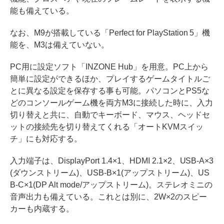
能も備えている。
なお、M9が搭載している「Perfect for PlayStation 5」機
能を、M3は備えていない。
PC用に設定ソフト「INZONE Hub」を用意。PC上から
簡単に設定ができるほか、プレイするゲームタイトルご
とに異なる設定を保存する事も可能。パソコンとPS5な
どのコンソールゲーム機を両方M3に接続した時に、入力
切り替えと共に、自動でキーボード、マウス、ヘッドセ
ットの接続先を切り替えてくれる「オートKVMスイッ
チ」にも対応する。
入力端子は、DisplayPort 1.4×1、HDMI 2.1×2、USB-A×3
(ダウンストリーム)、USB-B×1(アップストリーム)、US
B-C×1(DP Alt mode/アップストリーム)。ステレオミニの
音声出力も備えている。これとは別に、2W×2のスピー
カーも内蔵する。