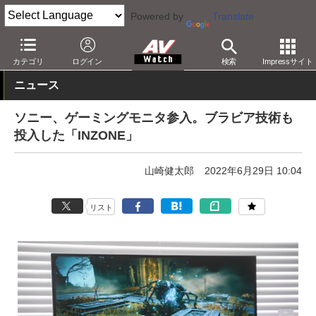
Powered by
Translate
AV Watch
製品
ディスプレイ
カテゴリ
ログイン
検索
Impressサイト
ニュース
ソニー、ゲーミングモニタ参入。ブラビア技術も
投入した「INZONE」
山崎健太郎
2022年6月29日 10:04
リスト