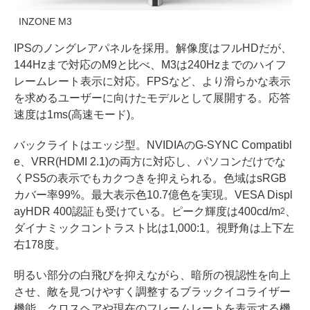
INZONE M3
IPSのノングレアパネルを採用。解像度はフルHDだが、
144Hzまで対応のM9と比べ、M3は240Hzまでのハイフ
レームレート表示に対応。FPSなど、より滑らかな表示
を求めるユーザーに向けたモデルとして展開する。応答
速度は1ms(高速モード)。
バックライトはエッジ型。NVIDIAのG-SYNC Compatibl
e、VRR(HDMI 2.1)の両方に対応し、パソコンだけでな
くPS5の表示でもカクつきを抑えられる。色域はsRGB
カバー率99%。最大表示色10.7億色を実現。VESA Displ
ayHDR 400認証も受けている。ピーク輝度は400cd/m
、
2
ダイナミックコントラスト比は1,000:1。視野角は上下左
右178度。
明るい部分の白飛びを抑えながら、暗所の視認性を向上
させ、敵を見つけやすく調整するブラックイコライザー
機能、クロスヘアや現在のフレームレートを表示する機