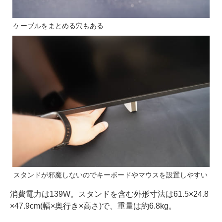
ケーブルをまとめる穴もある
スタンドが邪魔しないのでキーボードやマウスを設置しやすい
消費電力は139W。スタンドを含む外形寸法は61.5×24.8
×47.9cm(幅×奥行き×高さ)で、重量は約6.8kg。