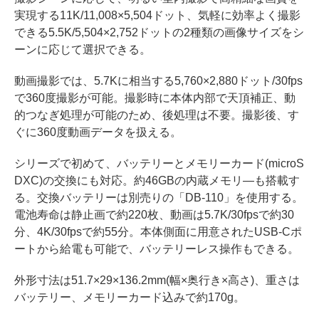
実現する11K/11,008×5,504ドット、気軽に効率よく撮影
できる5.5K/5,504×2,752ドットの2種類の画像サイズをシ
ーンに応じて選択できる。
動画撮影では、5.7Kに相当する5,760×2,880ドット/30fps
で360度撮影が可能。撮影時に本体内部で天頂補正、動
的つなぎ処理が可能のため、後処理は不要。撮影後、す
ぐに360度動画データを扱える。
シリーズで初めて、バッテリーとメモリーカード(microS
DXC)の交換にも対応。約46GBの内蔵メモリ―も搭載す
る。交換バッテリーは別売りの「DB-110」を使用する。
電池寿命は静止画で約220枚、動画は5.7K/30fpsで約30
分、4K/30fpsで約55分。本体側面に用意されたUSB-Cポ
ートから給電も可能で、バッテリーレス操作もできる。
外形寸法は51.7×29×136.2mm(幅×奥行き×高さ)、重さは
バッテリー、メモリーカード込みで約170g。