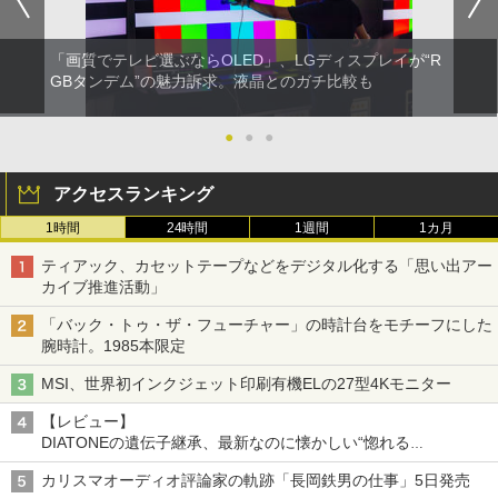
「画質でテレビ選ぶならOLED」、LGディスプレイが“R
GBタンデム”の魅力訴求。液晶とのガチ比較も
●
●
●
アクセスランキング
1時間
24時間
1週間
1カ月
ティアック、カセットテープなどをデジタル化する「思い出アー
カイブ推進活動」
「バック・トゥ・ザ・フューチャー」の時計台をモチーフにした
腕時計。1985本限定
MSI、世界初インクジェット印刷有機ELの27型4Kモニター
【レビュー】
DIATONEの遺伝子継承、最新なのに懐かしい“惚れる
音”Tecnologia e Cuore「DS-TC52B」を聴く
カリスマオーディオ評論家の軌跡「長岡鉄男の仕事」5日発売