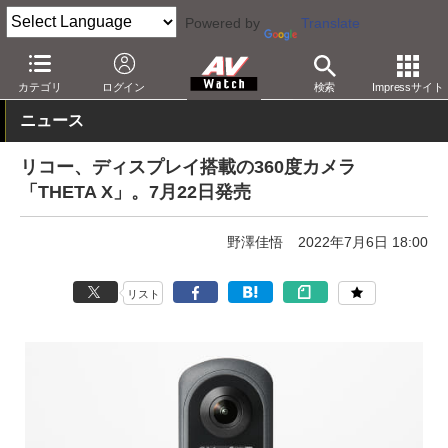
Powered by
Translate
AV Watch
製品
360度カメラ
THETA
カテゴリ
ログイン
検索
Impressサイト
ニュース
リコー、ディスプレイ搭載の360度カメラ
「THETA X」。7月22日発売
野澤佳悟
2022年7月6日 18:00
リスト