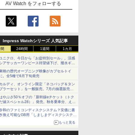
AV Watch をフォローする
Impress Watchシリーズ 人気記事
時間
24時間
1週間
1カ月
ユニクロ、今日から「お盆特別セール」。涼感
シアサッカーワンピース待望値下げ、撥水ギア
ショーツは1990円に
東映の歴代オープニング映像がカプセルトイ
に。全5種で8月下旬発売
カルディ、オンライン限定「ネコバッグ＆タン
ブラーセット」を一般販売。7月の抽選販売の
当選無効分
はやぶさ50％オフの「新幹線eチケット（トク
だ値スペシャル28）」発売。秋冬乗車分、えき
ねっと限定
令和のファミコンディスクシステム？安価に書
き換え可能なGB用「しましまディスクシステ
ム」
もっと見る