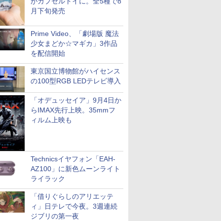
がカプセルトイに。全5種で8
月下旬発売
Prime Video、「劇場版 魔法
少女まどか☆マギカ」3作品
を配信開始
東京国立博物館がハイセンス
の100型RGB LEDテレビ導入
「オデュッセイア」9月4日か
らIMAX先行上映。35mmフ
ィルム上映も
Technicsイヤフォン「EAH-
AZ100」に新色ムーンライト
ライラック
「借りぐらしのアリエッテ
ィ」日テレで今夜。3週連続
ジブリの第一夜