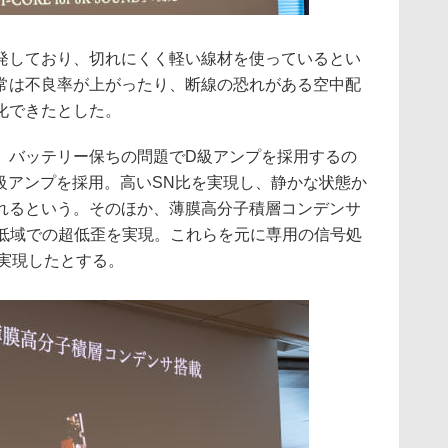
発しており、切れにくく軽い線材を使っているとい
常は不良率が上がったり、断線の恐れがある空中配
化できたとした。
、バッテリー保ちの問題でD級アンプを採用するの
AB級アンプを採用。高いSN比を実現し、静かな状態か
れるという。そのほか、薄膜高分子積層コンデンサ
、低域での超低歪を実現。これらを元に専用の信号処
を実現したとする。