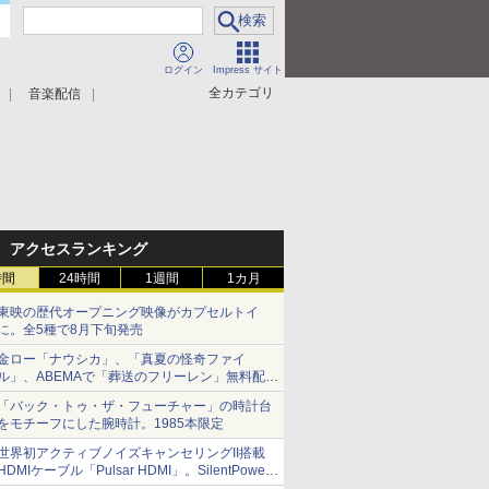
ログイン
Impress サイト
全カテゴリ
音楽配信
アクセスランキング
時間
24時間
1週間
1カ月
東映の歴代オープニング映像がカプセルトイ
に。全5種で8月下旬発売
金ロー「ナウシカ」、「真夏の怪奇ファイ
ル」、ABEMAで「葬送のフリーレン」無料配信
など。夏の特番・配信情報
「バック・トゥ・ザ・フューチャー」の時計台
をモチーフにした腕時計。1985本限定
世界初アクティブノイズキャンセリングII搭載
HDMIケーブル「Pulsar HDMI」。SilentPower
から