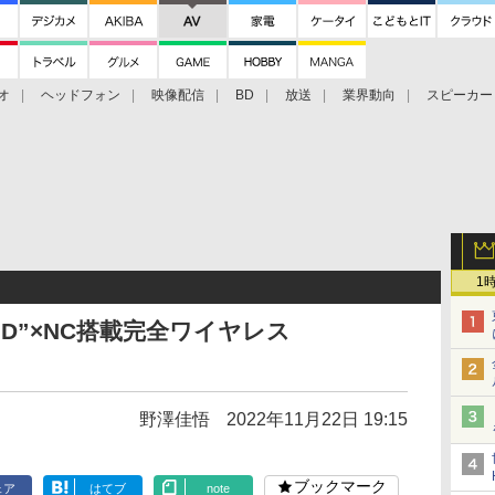
オ
ヘッドフォン
映像配信
BD
放送
業界動向
スピーカー
ェクタ
PS4
BDプレーヤー
映像配信
BD
1
OUND”×NC搭載完全ワイヤレス
野澤佳悟
2022年11月22日 19:15
ブックマーク
ェア
はてブ
note