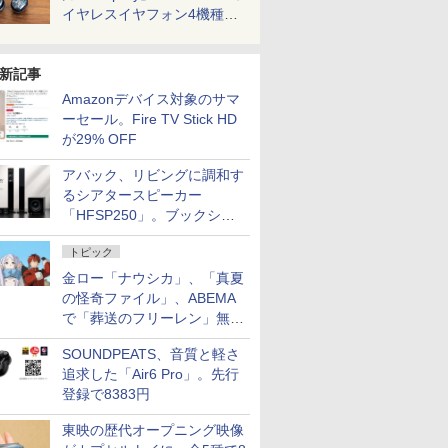
イヤレスイヤフォン4機種を
一気に聴く
新記事
Amazonデバイス対象のサマ
ーセール。Fire TV Stick HD
が29% OFF
アバック、リビングに調和す
るシアタースピーカー
「HFSP250」。ブックシェ
ルフはペア3万円以下
トピック
金ロー「ナウシカ」、「真夏
の怪奇ファイル」、ABEMA
で「葬送のフリーレン」無料
配信など。夏の特番・配信情
SOUNDPEATS、音質と軽さ
報
追求した「Air6 Pro」。先行
登録で8383円
東映の歴代オープニング映像