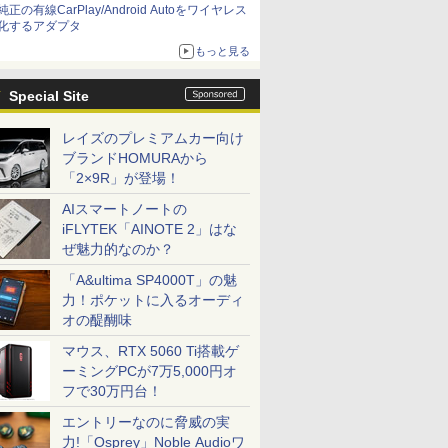
純正の有線CarPlay/Android Autoをワイヤレス
化するアダプタ
もっと見る
Special Site
レイズのプレミアムカー向け
ブランドHOMURAから
「2×9R」が登場！
AIスマートノートの
iFLYTEK「AINOTE 2」はな
ぜ魅力的なのか？
「A&ultima SP4000T」の魅
力！ポケットに入るオーディ
オの醍醐味
マウス、RTX 5060 Ti搭載ゲ
ーミングPCが7万5,000円オ
フで30万円台！
エントリーなのに脅威の実
力!「Osprey」Noble Audioワ