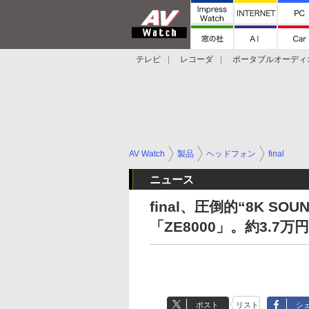
テレビ
レコーダ
ポータブルオーディ
スマートスピーカー
デジカメ
プロジ
AV Watch
製品
ヘッドフォン
final
ニュース
final、圧倒的“8K S
「ZE8000」。約3.7万円
ポスト
リスト
シ