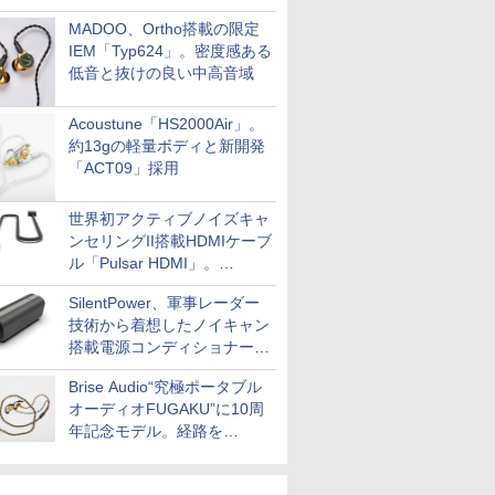
MADOO、Ortho搭載の限定
IEM「Typ624」。密度感ある
低音と抜けの良い中高音域
Acoustune「HS2000Air」。
約13gの軽量ボディと新開発
「ACT09」採用
世界初アクティブノイズキャ
ンセリングII搭載HDMIケーブ
ル「Pulsar HDMI」。
SilentPowerから
SilentPower、軍事レーダー
技術から着想したノイキャン
搭載電源コンディショナー
「AC iPurifier2」
Brise Audio“究極ポータブル
オーディオFUGAKU”に10周
年記念モデル。経路を
NISHIKIで統一。400万円