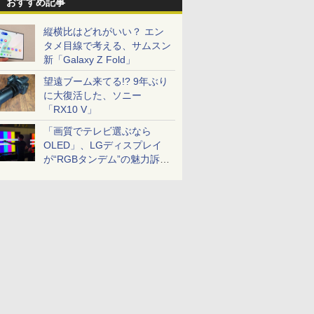
おすすめ記事
縦横比はどれがいい？ エン
タメ目線で考える、サムスン
新「Galaxy Z Fold」
望遠ブーム来てる!? 9年ぶり
に大復活した、ソニー
「RX10 V」
「画質でテレビ選ぶなら
OLED」、LGディスプレイ
が“RGBタンデム”の魅力訴
求。液晶とのガチ比較も