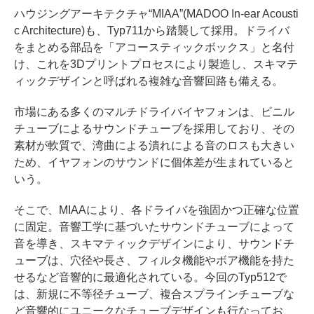
ハウジングアーキテクチャ“MIAA”(MADOO In-ear Acousti
c Architecture)も、Typ711から踏襲して採用。ドライバ
をまとめる部品を「アコースティックボックス」と名付
け、これを3Dプリントプロセスにより製造し、スキマテ
ィックデザインと呼ばれる複雑な音響回路も備える。
市場にある多くのマルチドライバイヤフォンは、ビニル
チューブによるサウンドチューブを採用しており、その
素材が軟質で、湾曲による潰れによる音のロスも大きい
ため、イヤフォンのサウンドに個体差が生まれていると
いう。
そこで、MIAAにより、各ドライバを強固かつ正確な位置
に固定。音響工学に基づいたサウンドチューブによって
音を導き、スキマティックデザインにより、サウンドチ
ューブは、穴径や長さ、フィルタ機能やボア機能を持た
せるなど音響的に最適化されている。今回のTyp512で
は、新規に不等径チューブ、複合スプラインチューブな
ど音響的にユニークなチューブデザインも行なってお