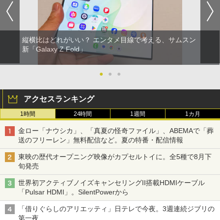
縦横比はどれがいい？ エンタメ目線で考える、サムスン
新「Galaxy Z Fold」
●
●
●
アクセスランキング
1時間
24時間
1週間
1カ月
金ロー「ナウシカ」、「真夏の怪奇ファイル」、ABEMAで「葬
送のフリーレン」無料配信など。夏の特番・配信情報
東映の歴代オープニング映像がカプセルトイに。全5種で8月下
旬発売
世界初アクティブノイズキャンセリングII搭載HDMIケーブル
「Pulsar HDMI」。SilentPowerから
「借りぐらしのアリエッティ」日テレで今夜。3週連続ジブリの
第一夜