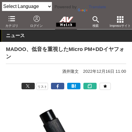
Powered by
Translate
AV Watch
製品
ヘッドフォン
その他
カテゴリ
ログイン
検索
Impressサイト
ニュース
MADOO、低音を重視したMicro PM+DDイヤフォ
ン
酒井隆文
2022年12月16日 11:00
リスト