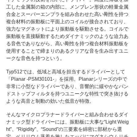
工した金属製の箱の内部に、メンブレン形状の軽量金属
合金とスーパーエンプラを組み合わせた高い剛性を持つ
複合材料の振動板に平面上のコイルが接合されており、
強力なマグネットにより振動板を駆動させる。コイルで
振動板を直接駆動するためダイナミックのような迫力あ
る音色でありながら、高い剛性を持つ複合材料振動板を
使用することで締まりのあるクリアな音を生み出すユニ
ークな音色を持つという。
Typ512では、低域と高域を担当するドライバーとして
「Planar -PSM30101-」を採用。Planarシリーズの中で
非常に小型なドライバーであり、音響的に緩やかなバン
ドストップフィルタを持つユニークな特性で突き抜ける
ような高音と制動の効いた低音が特徴。
そんなマイクロプラナードライバーと組み合わせるダイ
ナミック型ドライバーには、振動板に大事な“Light Weig
ht”、“Rigidity”、“Sound”の三要素を綿密に部材から選
定。ベリリウム蒸着を施したエッジにマグネシウムリチ