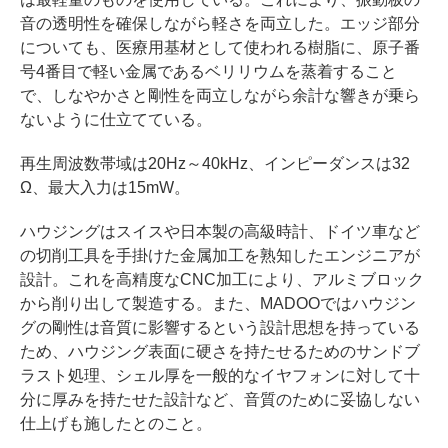
音の透明性を確保しながら軽さを両立した。エッジ部分
についても、医療用基材として使われる樹脂に、原子番
号4番目で軽い金属であるベリリウムを蒸着すること
で、しなやかさと剛性を両立しながら余計な響きが乗ら
ないように仕立てている。
再生周波数帯域は20Hz～40kHz、インピーダンスは32
Ω、最大入力は15mW。
ハウジングはスイスや日本製の高級時計、ドイツ車など
の切削工具を手掛けた金属加工を熟知したエンジニアが
設計。これを高精度なCNC加工により、アルミブロック
から削り出して製造する。また、MADOOではハウジン
グの剛性は音質に影響するという設計思想を持っている
ため、ハウジング表面に硬さを持たせるためのサンドブ
ラスト処理、シェル厚を一般的なイヤフォンに対して十
分に厚みを持たせた設計など、音質のために妥協しない
仕上げも施したとのこと。