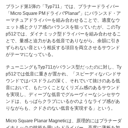
ブランド第1弾の「Typ711」では、プラナードライバー
「Micro Square PMドライバ“Planar”」にバランスド・ア
ーマチュアドライバーを組み合わせることで、適度なウ
ェット感とクリア感のバランスを狙っていたが、このTy
p512では、ダイナミック型ドライバーを組み合わせるこ
とで、量感と迫力がある低音でありながら、余韻に引き
ずられない音という相反する項目を両立させるサウンド
がテーマになっている。
チューニングもTyp711がバランス型だったのに対し、Ty
p512では低音に重きが置かれ、「スピーディなバンドサ
ウンドではバスドラムの深く、それでいて抜けのある低
音において、もたつくことなくリズム感のあるサウンド
を実現し、ディープな低音でグルーヴィーなシンセサウ
ンドは、もっぱらクラブにいるかのようなライブ感があ
りながらも、クドさのない低音を実現する」という。
Micro Square Planar Magneticは、原理的にはプラナーダ
イナミックの技術を用いたドライバー。高度に薄板を加