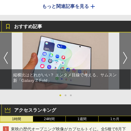
もっと関連記事を見る
おすすめ記事
縦横比はどれがいい？ エンタメ目線で考える、サムスン
新「Galaxy Z Fold」
●
●
●
アクセスランキング
1時間
24時間
1週間
1カ月
東映の歴代オープニング映像がカプセルトイに。全5種で8月下