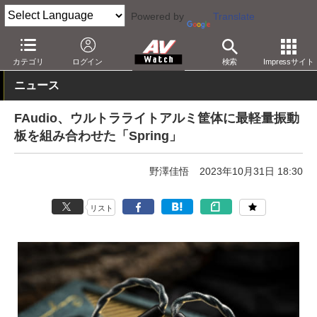
Powered by
Translate
AV Watch
製品
ヘッドフォン
その他
カテゴリ
ログイン
検索
Impressサイト
ニュース
FAudio、ウルトラライトアルミ筐体に最軽量振動
板を組み合わせた「Spring」
野澤佳悟
2023年10月31日 18:30
リスト