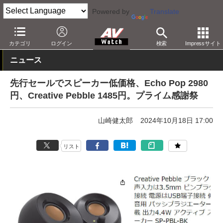
Powered by
Translate
AV Watch
動向
ショップ
セール
カテゴリ
ログイン
検索
Impressサイト
ニュース
先行セールでスピーカー低価格、Echo Pop 2980
円、Creative Pebble 1485円。プライム感謝祭
山崎健太郎
2024年10月18日 17:00
リスト