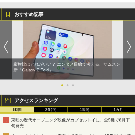
おすすめ記事
縦横比はどれがいい？ エンタメ目線で考える、サムスン
新「Galaxy Z Fold」
●
●
●
アクセスランキング
1時間
24時間
1週間
1カ月
東映の歴代オープニング映像がカプセルトイに。全5種で8月下
旬発売