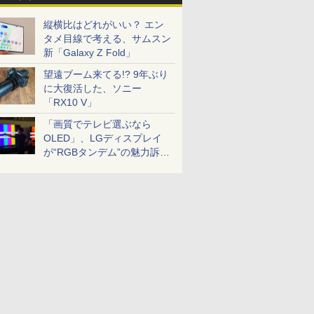
縦横比はどれがいい？ エン
タメ目線で考える、サムスン
新「Galaxy Z Fold」
望遠ブーム来てる!? 9年ぶり
に大復活した、ソニー
「RX10 V」
「画質でテレビ選ぶなら
OLED」、LGディスプレイ
が“RGBタンデム”の魅力訴
求。液晶とのガチ比較も