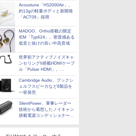
Acoustune「HS2000Air」。
約13gの軽量ボディと新開発
「ACT09」採用
MADOO、Ortho搭載の限定
IEM「Typ624」。密度感ある
低音と抜けの良い中高音域
世界初アクティブノイズキャ
ンセリングII搭載HDMIケーブ
ル「Pulsar HDMI」。
SilentPowerから
Cambridge Audio、ブックシ
ェルフスピーカなど8製品を
一挙発売
SilentPower、軍事レーダー
技術から着想したノイキャン
搭載電源コンディショナー
「AC iPurifier2」