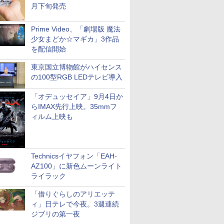
月下旬発売
Prime Video、「劇場版 魔法
少女まどか☆マギカ」3作品
を配信開始
東京国立博物館がハイセンス
の100型RGB LEDテレビ導入
「オデュッセイア」9月4日か
らIMAX先行上映。35mmフ
ィルム上映も
Technicsイヤフォン「EAH-
AZ100」に新色ムーンライト
ライラック
「借りぐらしのアリエッテ
ィ」日テレで今夜。3週連続
ジブリの第一夜