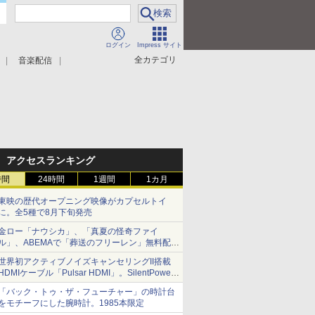
ログイン
Impress サイト
全カテゴリ
音楽配信
アクセスランキング
時間
24時間
1週間
1カ月
東映の歴代オープニング映像がカプセルトイ
に。全5種で8月下旬発売
金ロー「ナウシカ」、「真夏の怪奇ファイ
ル」、ABEMAで「葬送のフリーレン」無料配信
など。夏の特番・配信情報
世界初アクティブノイズキャンセリングII搭載
HDMIケーブル「Pulsar HDMI」。SilentPower
から
「バック・トゥ・ザ・フューチャー」の時計台
をモチーフにした腕時計。1985本限定