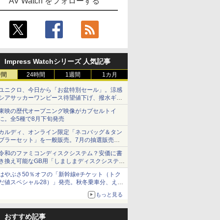
AV Watch をフォローする
Impress Watchシリーズ 人気記事
時間
24時間
1週間
1カ月
ユニクロ、今日から「お盆特別セール」。涼感
シアサッカーワンピース待望値下げ、撥水ギア
ショーツは1990円に
東映の歴代オープニング映像がカプセルトイ
に。全5種で8月下旬発売
カルディ、オンライン限定「ネコバッグ＆タン
ブラーセット」を一般販売。7月の抽選販売の
当選無効分
令和のファミコンディスクシステム？安価に書
き換え可能なGB用「しましまディスクシステ
ム」
はやぶさ50％オフの「新幹線eチケット（トク
だ値スペシャル28）」発売。秋冬乗車分、えき
ねっと限定
もっと見る
おすすめ記事