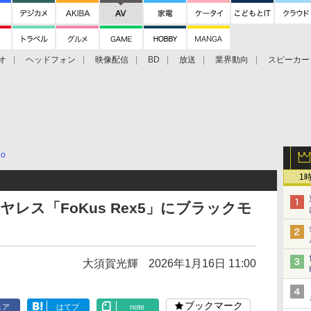
オ
ヘッドフォン
映像配信
BD
放送
業界動向
スピーカー
ェクタ
PS4
BDプレーヤー
映像配信
BD
io
1
ワイヤレス「FoKus Rex5」にブラックモ
大須賀光輝
2026年1月16日 11:00
ブックマーク
ェア
はてブ
note