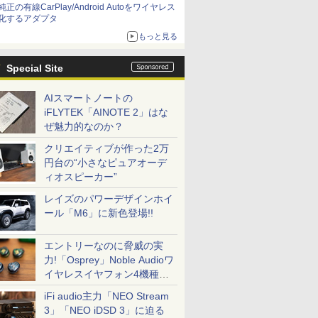
純正の有線CarPlay/Android Autoをワイヤレス
化するアダプタ
もっと見る
Special Site
AIスマートノートの
iFLYTEK「AINOTE 2」はな
ぜ魅力的なのか？
クリエイティブが作った2万
円台の“小さなピュアオーデ
ィオスピーカー”
レイズのパワーデザインホイ
ール「M6」に新色登場!!
エントリーなのに脅威の実
力!「Osprey」Noble Audioワ
イヤレスイヤフォン4機種を
一気に聴く
iFi audio主力「NEO Stream
3」「NEO iDSD 3」に迫る