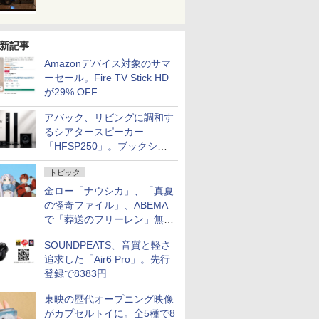
新記事
Amazonデバイス対象のサマ
ーセール。Fire TV Stick HD
が29% OFF
アバック、リビングに調和す
るシアタースピーカー
「HFSP250」。ブックシェ
ルフはペア3万円以下
トピック
金ロー「ナウシカ」、「真夏
の怪奇ファイル」、ABEMA
で「葬送のフリーレン」無料
配信など。夏の特番・配信情
SOUNDPEATS、音質と軽さ
報
追求した「Air6 Pro」。先行
登録で8383円
東映の歴代オープニング映像
がカプセルトイに。全5種で8