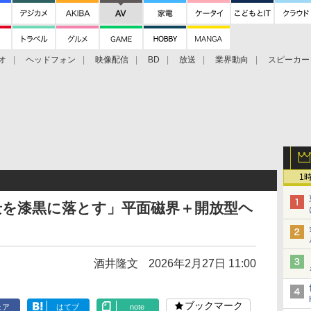
オ
ヘッドフォン
映像配信
BD
放送
業界動向
スピーカー
ェクタ
PS4
BDプレーヤー
映像配信
BD
1
の背景を漆黒に落とす」平面磁界＋開放型ヘ
酒井隆文
2026年2月27日 11:00
ブックマーク
ェア
はてブ
note