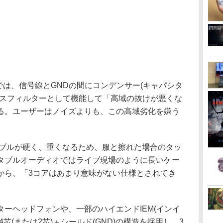
では、信号線とGNDの間にコンデンサー(キャパシタ
パスフィルターとして機能して「高域の抜けが悪くな
る。ユーザーはノイズよりも、この高域劣化を嫌う
ーブルが硬く、重くなるため、服と擦れた場合のタッ
タブルオーディオではライブ現場のように長いケー
から、「3コアはあまり意味がない仕様とされてき
ーヘッドフォンや、一部のハイエンドIEM(インイ
芯(または2芯)＋シールド(GND)の構造を採用し、3