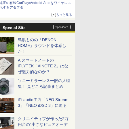
純正の有線CarPlay/Android Autoをワイヤレス
化するアダプタ
もっと見る
Special Site
鳥肌ものの「DENON
HOME」サウンドを体感し
た！
AIスマートノートの
iFLYTEK「AINOTE 2」はな
ぜ魅力的なのか？
ソニーミラーレス一眼の大特
集！ 見どころ記事まとめ
iFi audio主力「NEO Stream
3」「NEO iDSD 3」に迫る
クリエイティブが作った2万
円台の“小さなピュアオーデ