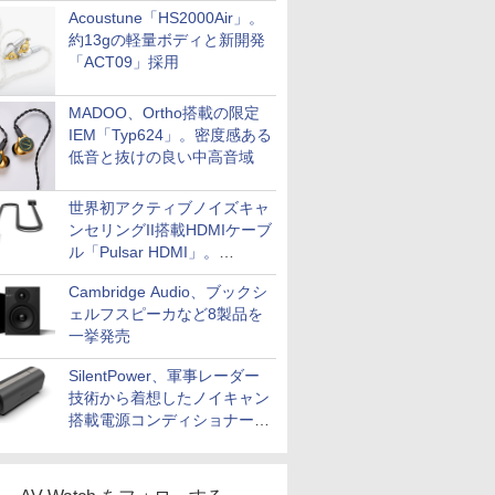
Acoustune「HS2000Air」。
約13gの軽量ボディと新開発
「ACT09」採用
MADOO、Ortho搭載の限定
IEM「Typ624」。密度感ある
低音と抜けの良い中高音域
世界初アクティブノイズキャ
ンセリングII搭載HDMIケーブ
ル「Pulsar HDMI」。
SilentPowerから
Cambridge Audio、ブックシ
ェルフスピーカなど8製品を
一挙発売
SilentPower、軍事レーダー
技術から着想したノイキャン
搭載電源コンディショナー
「AC iPurifier2」