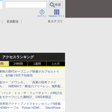
ログイン
Impress サイト
全カテゴリ
音楽配信
アクセスランキング
時間
24時間
1週間
1カ月
東映の歴代オープニング映像がカプセルトイ
に。全5種で8月下旬発売
金ロー「ナウシカ」、「真夏の怪奇ファイ
ル」、ABEMAで「葬送のフリーレン」無料配信
など。夏の特番・配信情報
「バック・トゥ・ザ・フューチャー」の時計台
をモチーフにした腕時計。1985本限定
世界初アクティブノイズキャンセリングII搭載
HDMIケーブル「Pulsar HDMI」。SilentPower
から