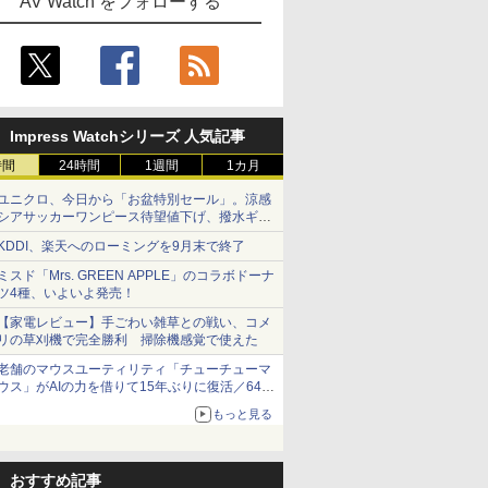
AV Watch をフォローする
Impress Watchシリーズ 人気記事
時間
24時間
1週間
1カ月
ユニクロ、今日から「お盆特別セール」。涼感
シアサッカーワンピース待望値下げ、撥水ギア
ショーツは1990円に
KDDI、楽天へのローミングを9月末で終了
ミスド「Mrs. GREEN APPLE」のコラボドーナ
ツ4種、いよいよ発売！
【家電レビュー】手ごわい雑草との戦い、コメ
リの草刈機で完全勝利 掃除機感覚で使えた
老舗のマウスユーティリティ「チューチューマ
ウス」がAIの力を借りて15年ぶりに復活／64bit
化、Windows 10/11、「Chrome」も走り回
もっと見る
る。復活記念で2026年末まで500円
おすすめ記事