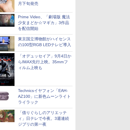
月下旬発売
Prime Video、「劇場版 魔法
少女まどか☆マギカ」3作品
を配信開始
東京国立博物館がハイセンス
の100型RGB LEDテレビ導入
「オデュッセイア」9月4日か
らIMAX先行上映。35mmフ
ィルム上映も
Technicsイヤフォン「EAH-
AZ100」に新色ムーンライト
ライラック
「借りぐらしのアリエッテ
ィ」日テレで今夜。3週連続
ジブリの第一夜