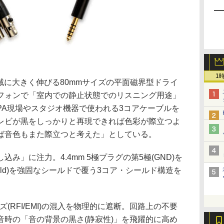
1
では、高域に大きく伸びる80mmサイズの平面磁界型ドライ
フォンで「室内での静止状態でのリスニング用途」
PA現場やスタジオ機器で使われる3コアケーブルを
レビが黒をしっかりと再現できれば色彩が際立つよ
ば音色もまた際立つと考えた」としている。
み」に注力。4.4mm 5極プラグの第5極(GND)を
Cold)を強固なシールドで覆う3コア・シールド構造を
ズ(RFI/EMI)の混入を物理的に遮断。回路上の不要
音時の「音の背景の黒さ(静寂性)」を飛躍的に高め