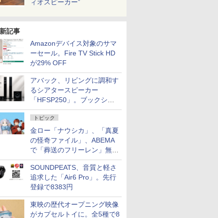
ィオスピーカー”
新記事
Amazonデバイス対象のサマ
ーセール。Fire TV Stick HD
が29% OFF
アバック、リビングに調和す
るシアタースピーカー
「HFSP250」。ブックシェ
ルフはペア3万円以下
トピック
金ロー「ナウシカ」、「真夏
の怪奇ファイル」、ABEMA
で「葬送のフリーレン」無料
配信など。夏の特番・配信情
SOUNDPEATS、音質と軽さ
報
追求した「Air6 Pro」。先行
登録で8383円
東映の歴代オープニング映像
がカプセルトイに。全5種で8