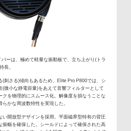
イバーは、極めて軽量な振動板で、立ち上がり(トラ
特長。
さる)傾向もあるため、Elite Pro P800では、シ
性(微小な静電容量)をあえて音響フィルターとして
ークを物理的にスムース化。解像度を損なうことな
滑らかな周波数特性を実現した。
ない開放型デザインを採用。平面磁界型特有の背圧
な振幅を確保した。シールドによって確保された高