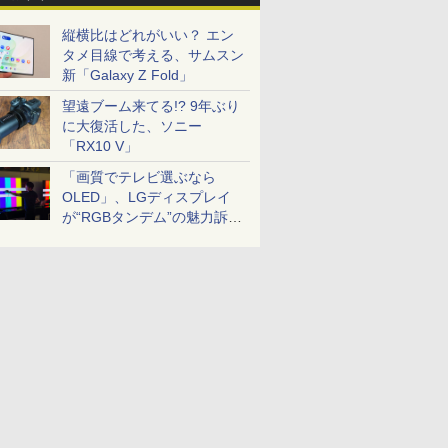
縦横比はどれがいい？ エン
タメ目線で考える、サムスン
新「Galaxy Z Fold」
望遠ブーム来てる!? 9年ぶり
に大復活した、ソニー
「RX10 V」
「画質でテレビ選ぶなら
OLED」、LGディスプレイ
が“RGBタンデム”の魅力訴
求。液晶とのガチ比較も