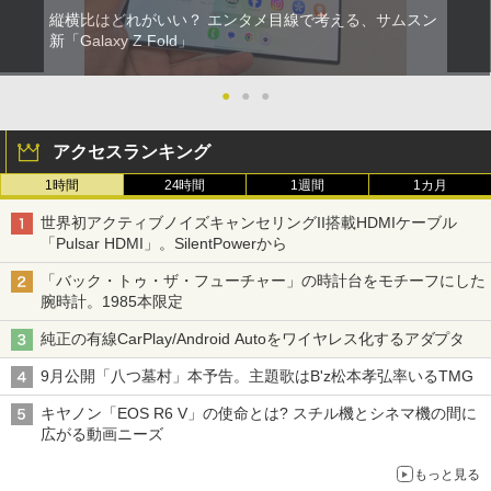
縦横比はどれがいい？ エンタメ目線で考える、サムスン
新「Galaxy Z Fold」
●
●
●
アクセスランキング
1時間
24時間
1週間
1カ月
世界初アクティブノイズキャンセリングII搭載HDMIケーブル
「Pulsar HDMI」。SilentPowerから
「バック・トゥ・ザ・フューチャー」の時計台をモチーフにした
腕時計。1985本限定
純正の有線CarPlay/Android Autoをワイヤレス化するアダプタ
9月公開「八つ墓村」本予告。主題歌はB'z松本孝弘率いるTMG
キヤノン「EOS R6 V」の使命とは? スチル機とシネマ機の間に
広がる動画ニーズ
もっと見る