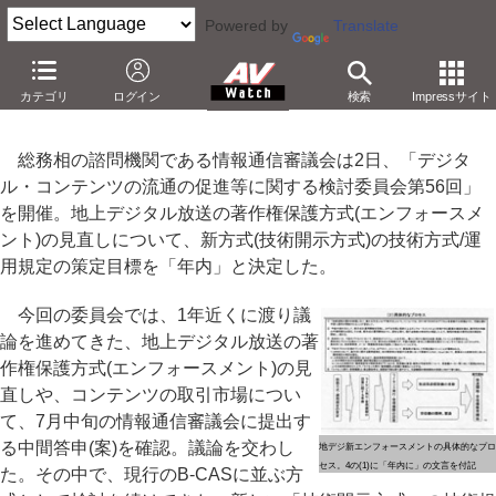
Powered by
Translate
地デジの新著作権保護方式は年内に技術方式を策定
カテゴリ
ログイン
検索
Impressサイト
－「2011年7月前で、できるだけ早期に運用開始」
総務相の諮問機関である情報通信審議会は2日、「デジタ
ル・コンテンツの流通の促進等に関する検討委員会第56回」
を開催。地上デジタル放送の著作権保護方式(エンフォースメ
ント)の見直しについて、新方式(技術開示方式)の技術方式/運
用規定の策定目標を「年内」と決定した。
今回の委員会では、1年近くに渡り議
論を進めてきた、地上デジタル放送の著
作権保護方式(エンフォースメント)の見
直しや、コンテンツの取引市場につい
て、7月中旬の情報通信審議会に提出す
る中間答申(案)を確認。議論を交わし
地デジ新エンフォースメントの具体的なプロ
セス。4の(1)に「年内に」の文言を付記
た。その中で、現行のB-CASに並ぶ方