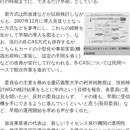
行の時期までに、できるだけ早期」としている。
新方式は民放連などが以前検討しなが
らも、2007年12月に導入見送りとなっ
た方式などを参考にし、これらの経験を
生かして早期の導入を図るという。な
お、現行のB-CAS方式も併存するが、
こちらもカードの小型化や事前実装(機
新方式におけるライセンス発行・管理機関の
全体相関図
器出荷時に実装し、設定の手間を省く)
などの改善が並行して行なわれる。B-CASについては民間ベ
ースで順次作業を進めていく。
委員会の主査を務める慶応義塾大学の村井純教授は、技術検
討WGの検討結果をもとに年内という目標を報告。各委員に意
見を聞いたが、反対の委員はおらず、「その後も、早期に受信
機を手にできるように進んでいくといいと思う(長田委員)」な
ど、早期の運用開始を求める声が多く出た。
放送事業者の代表は、新しいライセンス発行機関の透明性