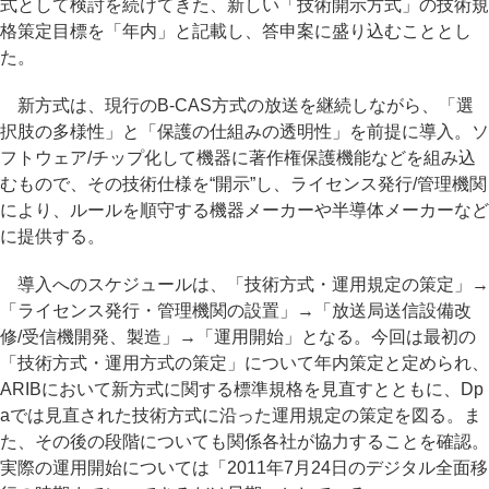
式として検討を続けてきた、新しい「技術開示方式」の技術規
格策定目標を「年内」と記載し、答申案に盛り込むこととし
た。
新方式は、現行のB-CAS方式の放送を継続しながら、「選
択肢の多様性」と「保護の仕組みの透明性」を前提に導入。ソ
フトウェア/チップ化して機器に著作権保護機能などを組み込
むもので、その技術仕様を“開示”し、ライセンス発行/管理機関
により、ルールを順守する機器メーカーや半導体メーカーなど
に提供する。
導入へのスケジュールは、「技術方式・運用規定の策定」→
「ライセンス発行・管理機関の設置」→「放送局送信設備改
修/受信機開発、製造」→「運用開始」となる。今回は最初の
「技術方式・運用方式の策定」について年内策定と定められ、
ARIBにおいて新方式に関する標準規格を見直すとともに、Dp
aでは見直された技術方式に沿った運用規定の策定を図る。ま
た、その後の段階についても関係各社が協力することを確認。
実際の運用開始については「2011年7月24日のデジタル全面移