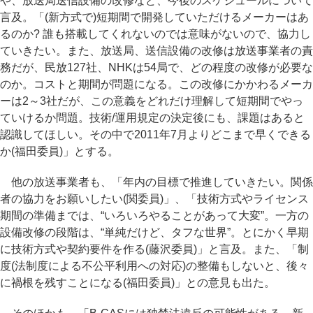
や、放送局送信設備の改修など、今後のスケジュールについて
言及。「(新方式で)短期間で開発していただけるメーカーはあ
るのか? 誰も搭載してくれないのでは意味がないので、協力し
ていきたい。また、放送局、送信設備の改修は放送事業者の責
務だが、民放127社、NHKは54局で、どの程度の改修が必要な
のか。コストと期間が問題になる。この改修にかかわるメーカ
ーは2～3社だが、この意義をどれだけ理解して短期間でやっ
ていけるか問題。技術/運用規定の決定後にも、課題はあると
認識してほしい。その中で2011年7月よりどこまで早くできる
か(福田委員)」とする。
他の放送事業者も、「年内の目標で推進していきたい。関係
者の協力をお願いしたい(関委員)」、「技術方式やライセンス
期間の準備までは、“いろいろやることがあって大変”。一方の
設備改修の段階は、“単純だけど、タフな世界”。とにかく早期
に技術方式や契約要件を作る(藤沢委員)」と言及。また、「制
度(法制度による不公平利用への対応)の整備もしないと、後々
に禍根を残すことになる(福田委員)」との意見も出た。