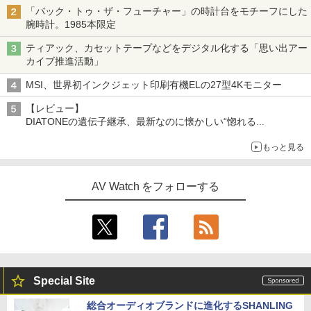
「Galaxy Z Fold」
「バック・トゥ・ザ・フューチャー」の時計台をモチーフにした
腕時計。1985本限定
ティアック、カセットテープなどをデジタル化する「思い出アー
カイブ推進活動」
MSI、世界初インクジェット印刷有機ELの27型4Kモニター
【レビュー】
DIATONEの遺伝子継承、最新なのに懐かしい“惚れる
音”Tecnologia e Cuore「DS-TC52B」を聴く
もっと見る
AV Watch をフォローする
Special Site
総合オーディオブランドに進化するSHANLING