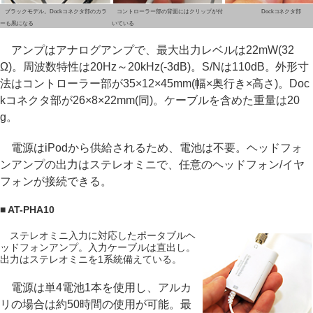
ブラックモデル。Dockコネクタ部のカラ
コントローラー部の背面にはクリップが付
Dockコネクタ部
ーも黒になる
いている
アンプはアナログアンプで、最大出力レベルは22mW(32
Ω)。周波数特性は20Hz～20kHz(-3dB)。S/Nは110dB。外形寸
法はコントローラー部が35×12×45mm(幅×奥行き×高さ)。Doc
kコネクタ部が26×8×22mm(同)。ケーブルを含めた重量は20
g。
電源はiPodから供給されるため、電池は不要。ヘッドフォ
ンアンプの出力はステレオミニで、任意のヘッドフォン/イヤ
フォンが接続できる。
■ AT-PHA10
ステレオミニ入力に対応したポータブルヘ
ッドフォンアンプ。入力ケーブルは直出し。
出力はステレオミニを1系統備えている。
電源は単4電池1本を使用し、アルカ
リの場合は約50時間の使用が可能。最