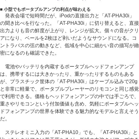
■ 小型でもポータブルアンプの利点が味わえる
発表会場で短時間だが、iPodの直接出力と「AT-PHA30i」
の聞き比べを行なった。「AT-PHA30i」に切り替えると、直接
出力よりも音の鮮度が上がり、レンジが拡大。個々の音がクリ
アになり、ベールを2枚ほど剥いだようなサウンドになる。コ
ントラバスの弦の動きなど、低域を中心に細かい音の描写が緻
密になるのも確認できた。
電池やバッテリを内蔵するポータブルヘッドフォンアンプ
は、携帯するには大きかったり、重かったりするものもある
が、プラスチック筐体の「AT-PHA30i」はケーブル込みで20g
と非常に軽量で、ポータブルプレーヤーのリモコンと同じ感覚
で利用できる。価格もヘッドフォンアンプの中では手ごろで、
重さやリモコンという付加価値も含め、気軽にポータブルヘッ
ドフォンアンプの世界を体験できる魅力的なモデルと言えそう
だ。
ステレオミニ入力の「AT-PHA10」でも、「AT-PHA30i」と