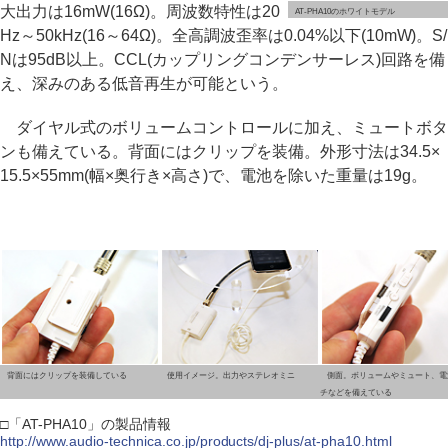
大出力は16mW(16Ω)。周波数特性は20
AT-PHA10のホワイトモデル
Hz～50kHz(16～64Ω)。全高調波歪率は0.04%以下(10mW)。S/
Nは95dB以上。CCL(カップリングコンデンサーレス)回路を備
え、深みのある低音再生が可能という。
ダイヤル式のボリュームコントロールに加え、ミュートボタ
ンも備えている。背面にはクリップを装備。外形寸法は34.5×
15.5×55mm(幅×奥行き×高さ)で、電池を除いた重量は19g。
背面にはクリップを装備している
使用イメージ。出力やステレオミニ
側面。ボリュームやミュート、電
チなどを備えている
□「AT-PHA10」の製品情報
http://www.audio-technica.co.jp/products/dj-plus/at-pha10.html