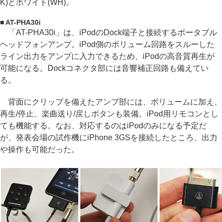
K)とホワイト(WH)。
■ AT-PHA30i
「AT-PHA30i」は、iPodのDock端子と接続するポータブル
ヘッドフォンアンプ。iPod側のボリューム回路をスルーした
ライン出力をアンプに入力できるため、iPodの高音質再生が
可能になる。Dockコネクタ部には音響補正回路も備えてい
る。
背面にクリップを備えたアンプ部には、ボリュームに加え、
再生/停止、楽曲送り/戻しボタンも装備。iPod用リモコンとし
ても機能する。なお、対応するのはiPodのみになる予定だ
が、発表会場の試作機にiPhone 3GSを接続したところ、出力
や操作も可能だった。