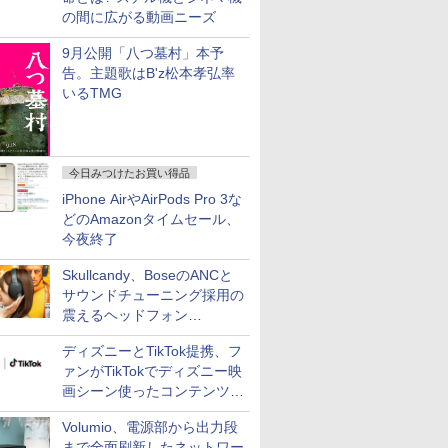
の間に広がる動画ニーズ
9月公開「八つ墓村」本予
告。主題歌はB'z松本孝弘率
いるTMG
今日みつけたお買い得品
iPhone AirやAirPods Pro 3な
どのAmazonタイムセール、
今夜終了
Skullcandy、BoseのANCと
サウンドチューニング採用の
震えるヘッドフォン
「Crusher 1080 ANC」
ディズニーとTikTok提携、フ
ァンがTikTokでディズニー映
画シーン使ったコンテンツ制
作、Disney+にも配信
Volumio、電源部から出力段
まで全面刷新したネットワー