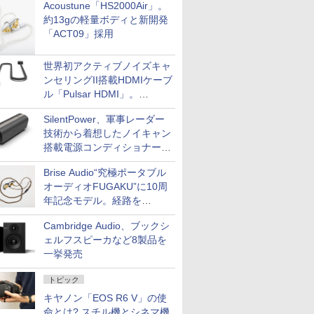
Acoustune「HS2000Air」。
約13gの軽量ボディと新開発
「ACT09」採用
世界初アクティブノイズキャ
ンセリングII搭載HDMIケーブ
ル「Pulsar HDMI」。
SilentPowerから
SilentPower、軍事レーダー
技術から着想したノイキャン
搭載電源コンディショナー
「AC iPurifier2」
Brise Audio“究極ポータブル
オーディオFUGAKU”に10周
年記念モデル。経路を
NISHIKIで統一。400万円
Cambridge Audio、ブックシ
ェルフスピーカなど8製品を
一挙発売
トピック
キヤノン「EOS R6 V」の使
命とは? スチル機とシネマ機