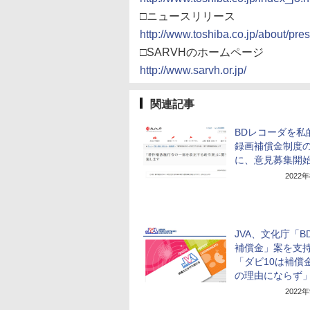
□ニュースリリース
http://www.toshiba.co.jp/about/pr
□SARVHのホームページ
http://www.sarvh.or.jp/
関連記事
BDレコーダを私
録画補償金制度
に、意見募集開
2022
JVA、文化庁「B
補償金」案を支
「ダビ10は補償
の理由にならず
2022