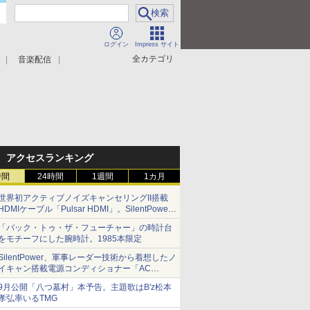
ログイン
Impress サイト
全カテゴリ
音楽配信
アクセスランキング
時間
24時間
1週間
1カ月
世界初アクティブノイズキャンセリングII搭載
HDMIケーブル「Pulsar HDMI」。SilentPower
から
「バック・トゥ・ザ・フューチャー」の時計台
をモチーフにした腕時計。1985本限定
SilentPower、軍事レーダー技術から着想したノ
イキャン搭載電源コンディショナー「AC
iPurifier2」
9月公開「八つ墓村」本予告。主題歌はB'z松本
孝弘率いるTMG