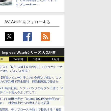
クプレーヤー
「Primo（2026）」
AV Watch をフォローする
Impress Watchシリーズ 人気記事
時間
24時間
1週間
1カ月
ミスド「Mrs. GREEN APPLE」のコラボドーナ
ツ4種、いよいよ発売！
【家電レビュー】手ごわい雑草との戦い、コメ
リの草刈機で完全勝利 掃除機感覚で使えた
NTT島田社長、ソフトバンクのセブン出資に「d
ポイント使えるようにして」
ドコモ前田社長が「ahamo40GB化は検証のた
め」、料金値上げへの考え方にも言及
吉野家、牛リブロースを熱々で提供する「極旨