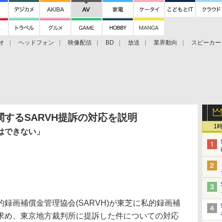
オ
ヘッドフォン
映像配信
BD
放送
業界動向
スピーカー
ェクタ
PS4
BDプレーヤー
映像配信
BD
するSARVH提訴の対応を説明
1
はできない」
画補償金管理協会(SARVH)が東芝に私的録画補
求め、東京地方裁判所に提訴した件についての対応