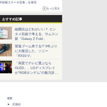
牛鉄板ステーキ定食」を発売
もっと見る
おすすめ記事
縦横比はどれがいい？ エン
タメ目線で考える、サムスン
新「Galaxy Z Fold」
望遠ブーム来てる!? 9年ぶり
に大復活した、ソニー
「RX10 V」
「画質でテレビ選ぶなら
OLED」、LGディスプレイ
が“RGBタンデム”の魅力訴
求。液晶とのガチ比較も
ICE
天海社