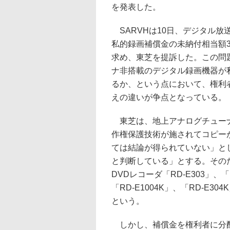
を発表した。
SARVHは10日、デジタル放
私的録画補償金の未納付相当額3,2
求め、東芝を提訴した。この問
ナ非搭載のデジタル録画機器が
るか、という点において、権利
えの違いが争点となっている。
東芝は、地上アナログチューナ
作権保護技術が施されてコピー
ては結論が得られていない」と
と判断している」とする。そのた
DVDレコーダ「RD-E303」、「
「RD-E1004K」、「RD-E
という。
しかし、補償金を権利者に分配