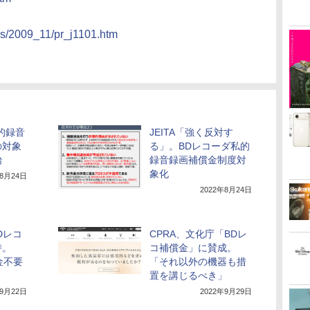
ess/2009_11/pr_j1101.htm
的録音
JEITA「強く反対す
の対象
る」。BDレコーダ私的
始
録音録画補償金制度対
象化
年8月24日
2022年8月24日
Dレコ
CPRA、文化庁「BDレ
持。
コ補償金」に賛成。
金不要
「それ以外の機器も措
」
置を講じるべき」
年9月22日
2022年9月29日