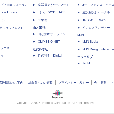
ップ担当者フォーラム
楽器探そう!デジマート
Jディフェンスニュー
ness Library
TシャツPOD T-OD
通訳翻訳ジャーナル
セミナー
立東舎
JレスキューWeb
 X（デジタルクロス）
山と溪谷社
イカロスアカデミー
山と溪谷オンライン
MdN
CLIMBING-NET
MdN Books
ブックス
近代科学社
MdN Design Interactiv
ing
近代科学社Digital
テックリブ
TechLib
広告掲載のご案内
編集部へのご連絡
プライバシーポリシー
会社概要
Copyright ©
2026
Impress Corporation. All rights reserved.