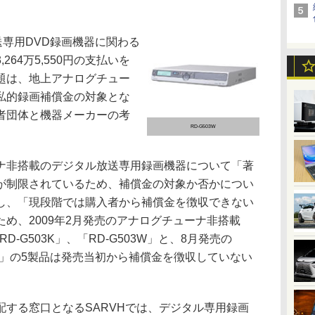
送専用DVD録画機器に関わる
64万5,550円の支払いを
題は、地上アナログチュー
私的録画補償金の対象とな
者団体と機器メーカーの考
RD-G503W
非搭載のデジタル放送専用録画機器について「著
が制限されているため、補償金の対象か否かについ
し、「現段階では購入者から補償金を徴収できない
め、2009年2月発売のアナログチューナ非搭載
RD-G503K」、「RD-G503W」と、8月発売の
304K」の5製品は発売当初から補償金を徴収していない
する窓口となるSARVHでは、デジタル専用録画