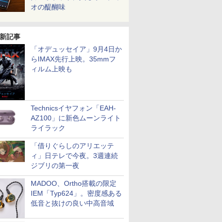
オの醍醐味
新記事
「オデュッセイア」9月4日か
らIMAX先行上映。35mmフ
ィルム上映も
Technicsイヤフォン「EAH-
AZ100」に新色ムーンライト
ライラック
「借りぐらしのアリエッテ
ィ」日テレで今夜。3週連続
ジブリの第一夜
MADOO、Ortho搭載の限定
IEM「Typ624」。密度感ある
低音と抜けの良い中高音域