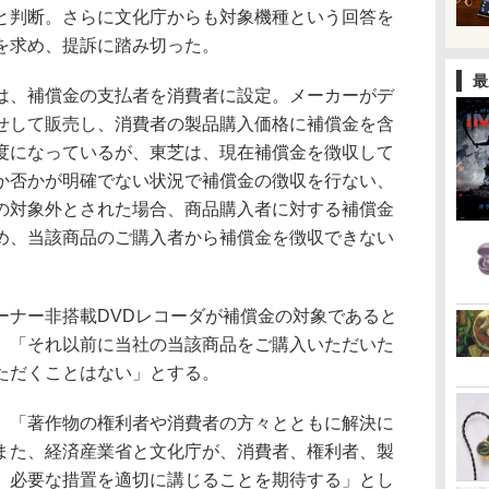
と判断。さらに文化庁からも対象機種という回答を
を求め、提訴に踏み切った。
最
、補償金の支払者を消費者に設定。メーカーがデ
せして販売し、消費者の製品購入価格に補償金を含
度になっているが、東芝は、現在補償金を徴収して
か否かが明確でない状況で補償金の徴収を行ない、
の対象外とされた場合、商品購入者に対する補償金
め、当該商品のご購入者から補償金を徴収できない
ナー非搭載DVDレコーダが補償金の対象であると
、「それ以前に当社の当該商品をご購入いただいた
ただくことはない」とする。
「著作物の権利者や消費者の方々とともに解決に
また、経済産業省と文化庁が、消費者、権利者、製
、必要な措置を適切に講じることを期待する」とし