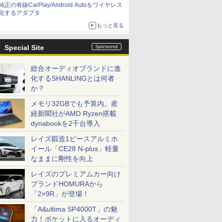
純正の有線CarPlay/Android Autoをワイヤレス
化するアダプタ
もっと見る
Special Site
総合オーディオブランドに進
化するSHANLINGとは何者
か？
メモリ32GBでも予算内。産
経新聞社がAMD Ryzen搭載
dynabookを2千台導入
レイズ鍛造1ピースアルミホ
イール「CE28 N-plus」軽量
なままに剛性を向上
レイズのプレミアムカー向け
ブランドHOMURAから
「2×9R」が登場！
「A&ultima SP4000T」の魅
力！ポケットに入るオーディ