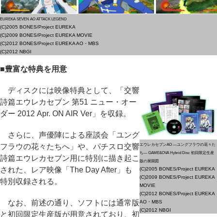
EUREKA SEVEN AO ATTACK LEGEND
(C)2005 BONES/Project EUREKA
(C)2009 BONES/Project EUREKA MOVIE
(C)2012 BONES/Project EUREKA AO・MBS
(C)2012 NBGI
■豊富な特典を用意
ディスクには映像特典として、「交響
詩篇エウレカセブン 第51 ニュー・オー
ダー 2012 Apr. ON AIR Ver」を収録。
さらに、声優陣による座談会「ユング
フラウの花々たちへ」や、パチスロ交響
エウレカセブンAO ―ユングフラウの花々た
ち― GAME&OVA Hybrid Disc 初回限定生産
詩篇エウレカセブン用に特別に描き起こ
版の展開図
された、レア映像「The Day After」も
(C)2005 BONES/Project EUREKA
(C)2009 BONES/Project EUREKA
特別収録される。
MOVIE
(C)2012 BONES/Project EUREKA
なお、前述の通り、ソフトには通常版
AO・MBS
(C)2012 NBGI
と初回限定生産版が用意されており、初