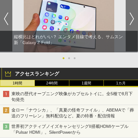
縦横比はどれがいい？ エンタメ目線で考える、サムスン
新「Galaxy Z Fold」
●
●
●
アクセスランキング
1時間
24時間
1週間
1カ月
東映の歴代オープニング映像がカプセルトイに。全5種で8月下
旬発売
金ロー「ナウシカ」、「真夏の怪奇ファイル」、ABEMAで「葬
送のフリーレン」無料配信など。夏の特番・配信情報
世界初アクティブノイズキャンセリングII搭載HDMIケーブル
「Pulsar HDMI」。SilentPowerから