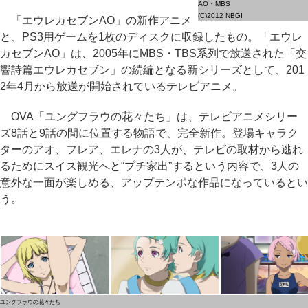
AO・MBS
(C)2012 NBGI
「エウレカセブンAO」の新作アニメ
と、PS3用ゲームを1枚のディスクに収録したもの。「エウレ
カセブンAO」は、2005年にMBS・TBS系列で放送された「交
響詩篇エウレカセブン」の続編となる新シリーズとして、201
2年4月から放送が開始されているテレビアニメ。
OVA「ユングフラウの花々たち」は、テレビアニメシリー
ズ8話と9話の間に位置する物語で、完全新作。登場キャラク
ターのアオ、フレア、エレナの3人が、テレビの取材から逃れ
るためにスイス観光へと“プチ家出”するという内容で、3人の
意外な一面が楽しめる、アップテンポな作品になっているとい
う。
ユングフラウの花々たち