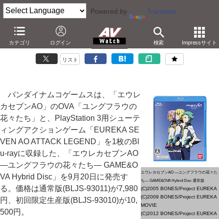
Powered by
Translate
「エウレカセブンAO」OVA+ゲームのHybrid Discが発売
カテゴリ
ログイン
検索
Impressサイト
－オリジナル新作アニメとLFOシューティングゲーム
リスト
バンダイナムコゲームスは、「エウレ
カセブンAO」のOVA「ユングフラウの
花々たち」と、PlayStation 3用シューテ
ィングアクションゲーム「EUREKA SE
VEN AO ATTACK LEGEND」を1枚のBl
u-rayに収録した、「エウレカセブンAO
―ユングフラウの花々たち― GAME&O
エウレカセブンAO ―ユングフラウの花々た
VA Hybrid Disc」を9月20日に発売す
ち― GAME&OVA Hybrid Disc 通常版
る。価格は通常版(BLJS-93011)が7,980
(C)2005 BONES/Project EUREKA
(C)2009 BONES/Project EUREKA
円、初回限定生産版(BLJS-93010)が10,
MOVIE
500円。
(C)2012 BONES/Project EUREKA