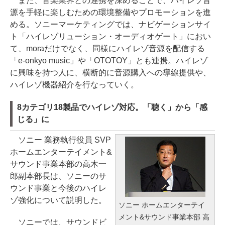
また、音楽業界との連携を深めることで、ハイレゾ音
源を手軽に楽しむための環境整備やプロモーションを進
める。ソニーマーケティングでは、ナビゲーションサイ
ト「ハイレゾリューション・オーディオゲート」におい
て、moraだけでなく、同様にハイレゾ音源を配信する
「e-onkyo music」や「OTOTOY」とも連携。ハイレゾ
に興味を持つ人に、横断的に音源購入への導線提供や、
ハイレゾ機器紹介を行なっていく。
8カテゴリ18製品でハイレゾ対応。「聴く」から「感
じる」に
ソニー 業務執行役員 SVP
ホームエンターテイメント&
サウンド事業本部の高木一
郎副本部長は、ソニーのサ
ウンド事業と今後のハイレ
ゾ強化について説明した。
ソニー ホームエンターテイ
メント&サウンド事業本部 高
ソニーでは、サウンドビ