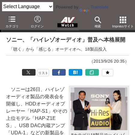
Powered by
Translate
ニュース
カテゴリ
ログイン
検索
Impressサイト
ソニー、「ハイレゾオーディオ」普及へ本格展開
「聴く」から「感じる」オーディオへ、18製品投入
（2013/9/26 20:35）
リスト
ソニーは26日、ハイレゾ
オーディオ製品の発表会を
開催し、HDDオーディオプ
レーヤー「HAP-S1」やその
上位モデル「HAP-Z1E
S」、USB DAC内蔵アンプ
「UDA-1」などの新製品を
8カテゴリ18製品でハイレゾ