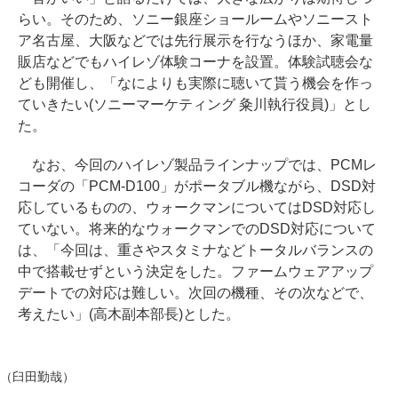
らい。そのため、ソニー銀座ショールームやソニースト
ア名古屋、大阪などでは先行展示を行なうほか、家電量
販店などでもハイレゾ体験コーナを設置。体験試聴会な
ども開催し、「なによりも実際に聴いて貰う機会を作っ
ていきたい(ソニーマーケティング 粂川執行役員)」とし
た。
なお、今回のハイレゾ製品ラインナップでは、PCMレ
コーダの「PCM-D100」がポータブル機ながら、DSD対
応しているものの、ウォークマンについてはDSD対応し
ていない。将来的なウォークマンでのDSD対応について
は、「今回は、重さやスタミナなどトータルバランスの
中で搭載せずという決定をした。ファームウェアアップ
デートでの対応は難しい。次回の機種、その次などで、
考えたい」(高木副本部長)とした。
（臼田勤哉）