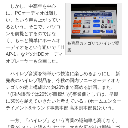
しかし、中高年を中心
に、PCオーディオは難し
い、という声も上がってい
るという。そこで、パソコ
ンを前提とするのではな
く、もっと簡単にホームオ
各商品カテゴリでハイレゾ提
ーディオをという狙いで「H
案
AP-1」などのHDDオーディ
オプレーヤーも企画した。
ハイレゾ音源を簡単かつ快適に楽しめるようにし、新
発表のハイレゾ製品を、今秋の国内ソニーオーディオカ
テゴリの売上構成比で約20%まで高める計画。また、
「(国内販売では20%が目標だが)事業側としては、早期
に30%を越えていきたいと考えている」(ホームエンター
テイメント&サウンド事業本部 高木副本部長)という。
一方、「ハイレゾ」という言葉の認知率も高くなく、
「音がいい」と語るだけでは、大きな広がりは期待しづ