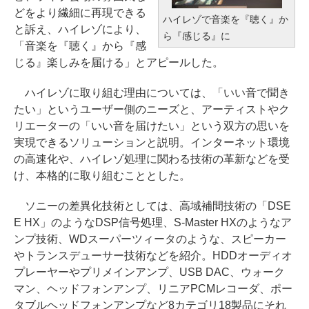
どをより繊細に再現できる
ハイレゾで音楽を『聴く』か
と訴え、ハイレゾにより、
ら『感じる』に
「音楽を『聴く』から『感
じる』楽しみを届ける」とアピールした。
ハイレゾに取り組む理由については、「いい音で聞き
たい」というユーザー側のニーズと、アーティストやク
リエーターの「いい音を届けたい」という双方の思いを
実現できるソリューションと説明。インターネット環境
の高速化や、ハイレゾ処理に関わる技術の革新などを受
け、本格的に取り組むこととした。
ソニーの差異化技術としては、高域補間技術の「DSE
E HX」のようなDSP信号処理、S-Master HXのようなア
ンプ技術、WDスーパーツィータのような、スピーカー
やトランスデューサー技術などを紹介。HDDオーディオ
プレーヤーやプリメインアンプ、USB DAC、ウォーク
マン、ヘッドフォンアンプ、リニアPCMレコーダ、ポー
タブルヘッドフォンアンプなど8カテゴリ18製品にそれ