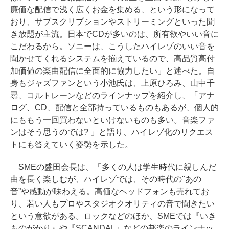
廉価な配信で浅く広くお金を集める、という形になって
おり、サブスクリプションやストリーミングといった聞
き放題が主流。日本でCDが多いのは、所有欲やいい音に
こだわるから。ソニーは、こうしたハイレゾのいい音を
聞かせてくれるシステムを揃えているので、高品質高付
加価値の楽曲配信に全面的に協力したい」と述べた。自
身もジャズファンという小池氏は、上原ひろみ、山中千
尋、コルトレーンなどのラインナップを紹介し、「アナ
ログ、CD、配信と全部持っているものもあるが、個人的
にももう一回買わないといけないものも多い。音楽ファ
ンはそう思うのでは? 」と語り、ハイレゾ化のリクエス
トにも答えていく姿勢を示した。
SMEの盛田会長は、「多くの人は学生時代に親しんだ
曲を長く楽しむが、ハイレゾでは、その時代の"あの
音”や感動が味わえる。高価なヘッドフォンも売れてお
り、若い人もプロやスタジオクオリティの音で聞きたい
という意欲がある。ロックなどのほか、SMEでは『いき
ものがかり』や『SCANDAL』などの邦楽のラインナッ