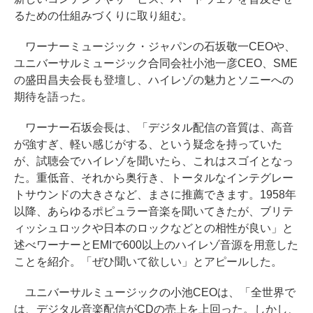
るための仕組みづくりに取り組む。
ワーナーミュージック・ジャパンの石坂敬一CEOや、
ユニバーサルミュージック合同会社小池一彦CEO、SME
の盛田昌夫会長も登壇し、ハイレゾの魅力とソニーへの
期待を語った。
ワーナー石坂会長は、「デジタル配信の音質は、高音
が強すぎ、軽い感じがする、という疑念を持っていた
が、試聴会でハイレゾを聞いたら、これはスゴイとなっ
た。重低音、それから奥行き、トータルなインテグレー
トサウンドの大きさなど、まさに推薦できます。1958年
以降、あらゆるポピュラー音楽を聞いてきたが、ブリテ
ィッシュロックや日本のロックなどとの相性が良い」と
述べワーナーとEMIで600以上のハイレゾ音源を用意した
ことを紹介。「ぜひ聞いて欲しい」とアピールした。
ユニバーサルミュージックの小池CEOは、「全世界で
は、デジタル音楽配信がCDの売上を上回った。しかし、