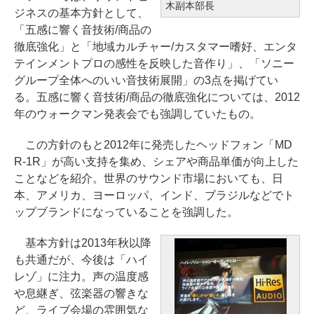
木副本部長
ジネスの基本方針として、
「五感に響く音技術/商品の
徹底強化」と「地域カルチャー/カスタマー嗜好、エンタ
テインメントプロの感性を反映した音作り」、「ソニー
グループ全体へのいい音技術展開」の3点を掲げてい
る。五感に響く音技術/商品の徹底強化については、2012
年のウォークマン発表会でも強調していたもの。
この方針のもと2012年に発売したヘッドフォン「MD
R-1R」が高い支持を集め、シェアや商品単価が向上した
ことなどを紹介。世界のサウンド市場においても、日
本、アメリカ、ヨーロッパ、インド、ブラジルなどでト
ップブランドになっていることを強調した。
基本方針は2013年秋以降
も共通だが、今後は「ハイ
レゾ」に注力。声の温度感
や息継ぎ、弦楽器の響きな
ど、ライブ会場の雰囲気な