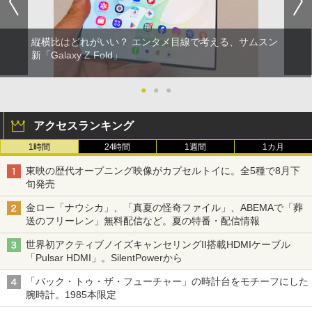
縦横比はどれがいい？ エンタメ目線で考える、サムスン
新「Galaxy Z Fold」
●
●
●
アクセスランキング
1時間
24時間
1週間
1カ月
東映の歴代オープニング映像がカプセルトイに。全5種で8月下
旬発売
金ロー「ナウシカ」、「真夏の怪奇ファイル」、ABEMAで「葬
送のフリーレン」無料配信など。夏の特番・配信情報
世界初アクティブノイズキャンセリングII搭載HDMIケーブル
「Pulsar HDMI」。SilentPowerから
「バック・トゥ・ザ・フューチャー」の時計台をモチーフにした
腕時計。1985本限定