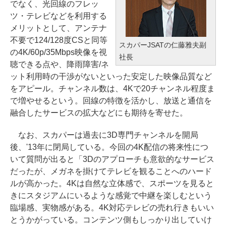
でなく、光回線のフレッ
ツ・テレビなどを利用する
メリットとして、アンテナ
不要で124/128度CSと同等
スカパーJSATの仁藤雅夫副
の4K/60p/35Mbps映像を視
社長
聴できる点や、降雨障害/ネ
ット利用時の干渉がないといった安定した映像品質など
をアピール。チャンネル数は、4Kで20チャンネル程度ま
で増やせるという。回線の特徴を活かし、放送と通信を
融合したサービスの拡大などにも期待を寄せた。
なお、スカパーは過去に3D専門チャンネルを開局
後、'13年に閉局している。今回の4K配信の将来性につ
いて質問が出ると「3Dのアプローチも意欲的なサービス
だったが、メガネを掛けてテレビを観ることへのハード
ルが高かった。4Kは自然な立体感で、スポーツを見ると
きにスタジアムにいるような感覚で中継を楽しむという
臨場感、実物感がある。4K対応テレビの売れ行きもいい
とうかがっている。コンテンツ側もしっかり出していけ