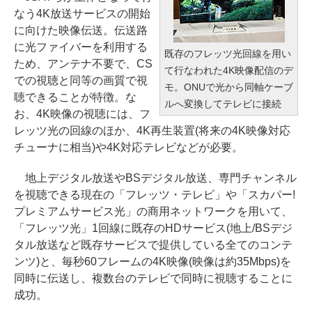
なう4K放送サービスの開始
に向けた映像伝送。伝送路
に光ファイバーを利用する
既存のフレッツ光回線を用い
ため、アンテナ不要で、CS
て行なわれた4K映像配信のデ
での視聴と同等の画質で視
モ。ONUで光から同軸ケーブ
聴できることが特徴。な
ルへ変換してテレビに接続
お、4K映像の視聴には、フ
レッツ光の回線のほか、4K再生装置(将来の4K映像対応
チューナに相当)や4K対応テレビなどが必要。
地上デジタル放送やBSデジタル放送、専門チャンネル
を視聴できる現在の「フレッツ・テレビ」や「スカパー!
プレミアムサービス光」の商用ネットワークを用いて、
「フレッツ光」1回線に既存のHDサービス(地上/BSデジ
タル放送など既存サービスで提供している全てのコンテ
ンツ)と、毎秒60フレームの4K映像(映像は約35Mbps)を
同時に伝送し、複数台のテレビで同時に視聴することに
成功。