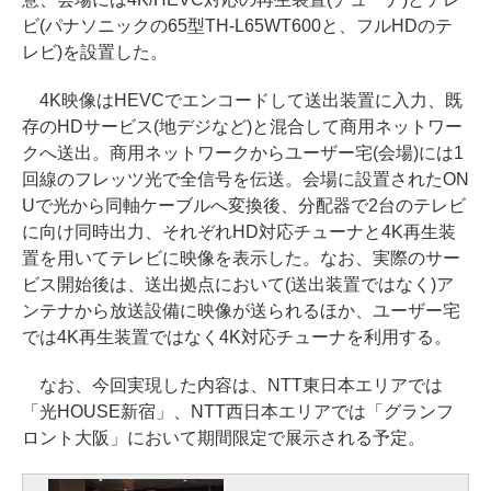
ビ(パナソニックの65型TH-L65WT600と、フルHDのテ
レビ)を設置した。
4K映像はHEVCでエンコードして送出装置に入力、既
存のHDサービス(地デジなど)と混合して商用ネットワー
クへ送出。商用ネットワークからユーザー宅(会場)には1
回線のフレッツ光で全信号を伝送。会場に設置されたON
Uで光から同軸ケーブルへ変換後、分配器で2台のテレビ
に向け同時出力、それぞれHD対応チューナと4K再生装
置を用いてテレビに映像を表示した。なお、実際のサー
ビス開始後は、送出拠点において(送出装置ではなく)ア
ンテナから放送設備に映像が送られるほか、ユーザー宅
では4K再生装置ではなく4K対応チューナを利用する。
なお、今回実現した内容は、NTT東日本エリアでは
「光HOUSE新宿」、NTT西日本エリアでは「グランフ
ロント大阪」において期間限定で展示される予定。