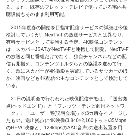
る。また、既存のフレッツ・テレビで使っている宅内共
聴設備もそのまま利用可能。
2015年度春の開始を目指す配信サービスの詳細は今後
検討していくが、NexTV-Fの放送サービスとは異なり、
有料サービスとして実施する予定。4K映像コンテンツ
は、スカパーJSATがNexTV-Fと連携して開発。NexTV-F
の放送と同じ番組だけでなく、独自チャンネルなどの配
信も見据え、コンテンツホルダらとの協議を進めて行
く。既にスカパーが4K撮影も実施しているサッカーのほ
か、映画なども4K配信の主なコンテンツとして検討して
いる。
21日の説明会で行なわれた映像配信デモは、「送出拠
点(ヘッドエンド)」と「フレッツ・テレビ商用ネットワ
ーク」、「ユーザー宅(説明会場)」の3カ所をイメージし
たもの。送出拠点に4K映像(3,840×2,160ドット/35Mbps
のHEVC映像と、128kbpsのAAC音声)の送出装置を用
意、会場には4K/HEVC対応の再生装置(チューナ)とテレ