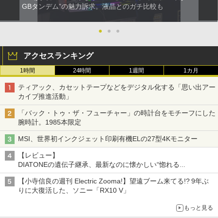
GBタンデム”の魅力訴求。液晶とのガチ比較も
●
●
●
アクセスランキング
1時間
24時間
1週間
1カ月
ティアック、カセットテープなどをデジタル化する「思い出アー
カイブ推進活動」
「バック・トゥ・ザ・フューチャー」の時計台をモチーフにした
腕時計。1985本限定
MSI、世界初インクジェット印刷有機ELの27型4Kモニター
【レビュー】
DIATONEの遺伝子継承、最新なのに懐かしい“惚れる
音”Tecnologia e Cuore「DS-TC52B」を聴く
【小寺信良の週刊 Electric Zooma!】望遠ブーム来てる!? 9年ぶ
りに大復活した、ソニー「RX10 V」
もっと見る