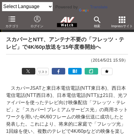
Powered by
Translate
ニュース
カテゴリ
ログイン
検索
Impressサイト
スカパーとNTT、アンテナ不要の「フレッツ・テ
レビ」で4K/60p放送を'15年度春開始へ
（2014/5/21 15:59）
リスト
スカパーJSATと東日本電信電話(NTT東日本)、西日本
電信電話(NTT西日本)、日本電信電話(NTT)は21日、光フ
ァイバーを使ったテレビ向け映像配信「フレッツ・テレ
ビ」と「スカパー! プレミアムサービス光」の商用ネット
ワークを用いた4K/60フレームの映像伝送に成功したと
発表した。これにより、将来的に家庭で「フレッツ光」
1回線を使い、複数のテレビで4K/60pなどの映像を楽し