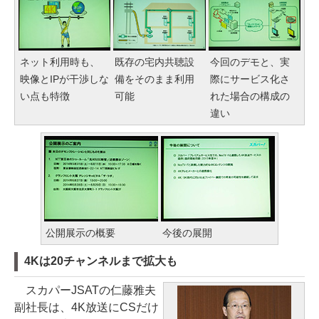
ネット利用時も、
既存の宅内共聴設
今回のデモと、実
映像とIPが干渉しな
備をそのまま利用
際にサービス化さ
い点も特徴
可能
れた場合の構成の
違い
公開展示の概要
今後の展開
4Kは20チャンネルまで拡大も
スカパーJSATの仁藤雅夫
副社長は、4K放送にCSだけ