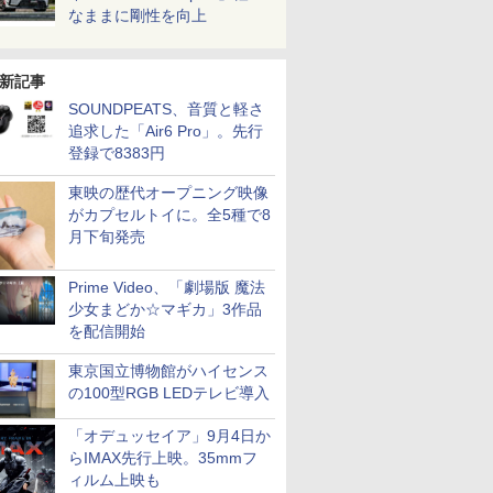
なままに剛性を向上
新記事
SOUNDPEATS、音質と軽さ
追求した「Air6 Pro」。先行
登録で8383円
東映の歴代オープニング映像
がカプセルトイに。全5種で8
月下旬発売
Prime Video、「劇場版 魔法
少女まどか☆マギカ」3作品
を配信開始
東京国立博物館がハイセンス
の100型RGB LEDテレビ導入
「オデュッセイア」9月4日か
らIMAX先行上映。35mmフ
ィルム上映も