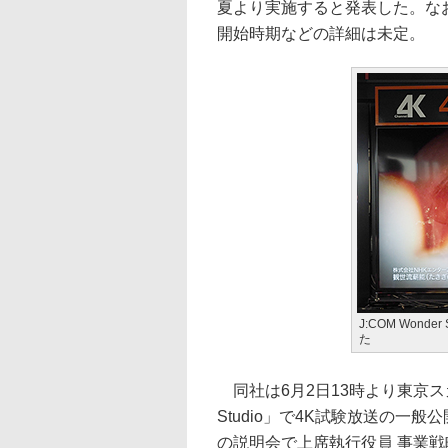
夏より実施すると発表した。な
開始時期などの詳細は未定。
J:COM Wond
た
同社は6月2日13時より東京スカ
Studio」で4K試験放送の一
の説明会で上席執行役員 事業戦