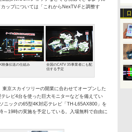
ルドカップについては「これからNexTV-Fと調整す
4K映像伝送の仕組み
全国のCATV 35事業者にも配
信する予定
dio」は、東京スカイツリーの開業に合わせてオープンした
型テレビ4台を使った巨大モニターなどを備えてい
ックの65型4K対応テレビ「TH-L65AX800」を
時～19時の実施を予定している。入場無料で自由に