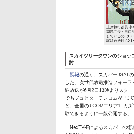
上席執行役員 事
副部門長の田口
しているのはHU
試験放送対応ST
スカイツリータウンのショップ
討
既報
の通り、スカパーJSATの1
した、次世代放送推進フォーラム(N
験放送が6月2日13時よりスタ
でもジュピターテレコムが「J:COM 
ど、全国のJ:COMエリア11カ
験できるように一般公開する。
NexTV-Fによるスカパーの