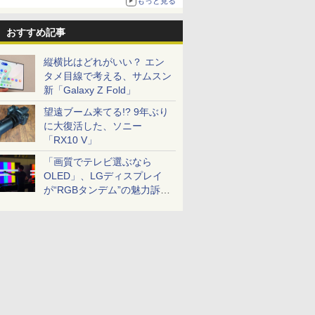
もっと見る
おすすめ記事
縦横比はどれがいい？ エン
タメ目線で考える、サムスン
新「Galaxy Z Fold」
望遠ブーム来てる!? 9年ぶり
に大復活した、ソニー
「RX10 V」
「画質でテレビ選ぶなら
OLED」、LGディスプレイ
が“RGBタンデム”の魅力訴
求。液晶とのガチ比較も