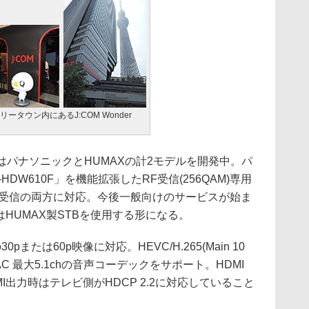
ータウン内にあるJ:COM Wonder
MはパナソニックとHUMAXの計2モデルを開発中。パ
HDW610F」を機能拡張したRF受信(256QAM)専用
/RF受信の両方に対応。今後一般向けのサービスが始ま
はHUMAX製STBを使用する形になる。
0pまたは60p映像に対応。HEVC/H.265(Main 10
AAC 最大5.1chの音声コーデックをサポート。HDMI
MI出力時はテレビ側がHDCP 2.2に対応していること