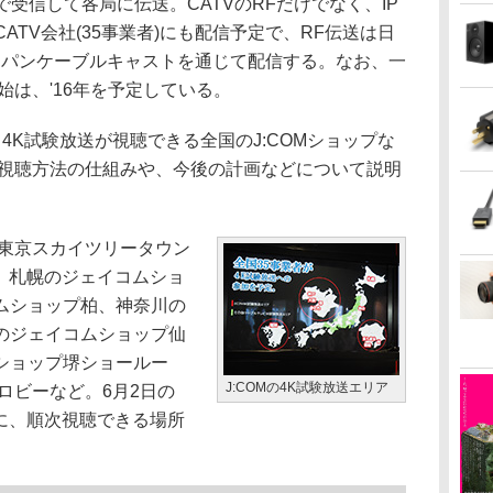
で受信して各局に伝送。CATVのRFだけでなく、IP
CATV会社(35事業者)にも配信予定で、RF伝送は日
はジャパンケーブルキャストを通じて配信する。なお、一
始は、'16年を予定している。
K試験放送が視聴できる全国のJ:COMショップな
/視聴方法の仕組みや、今後の計画などについて説明
東京スカイツリータウン
oのほか、札幌のジェイコムショ
ムショップ柏、神奈川の
のジェイコムショップ仙
ショップ堺ショールー
J:COMの4K試験放送エリア
ロビーなど。6月2日の
を皮切りに、順次視聴できる場所