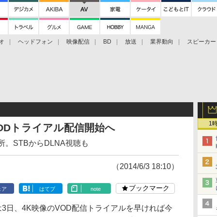
オ
ヘッドフォン
映像配信
BD
放送
業界動向
スピーカー
ェクタ
PS4
BDプレーヤー
映像配信
BD
1
 VODトライアル配信開始へ
。STBからDLNA視聴も
（2014/6/3 18:10）
ブックマーク
ェア
はてブ
note
は3日、4K映像のVOD配信トライアルを早ければ今