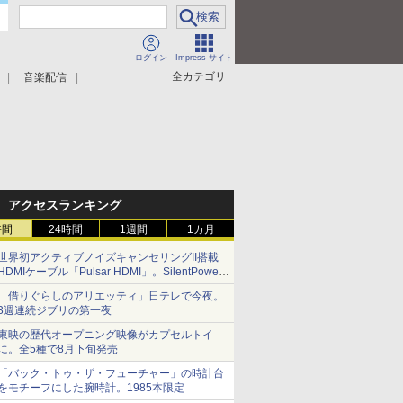
ログイン
Impress サイト
全カテゴリ
音楽配信
アクセスランキング
時間
24時間
1週間
1カ月
世界初アクティブノイズキャンセリングII搭載
HDMIケーブル「Pulsar HDMI」。SilentPower
から
「借りぐらしのアリエッティ」日テレで今夜。
3週連続ジブリの第一夜
東映の歴代オープニング映像がカプセルトイ
に。全5種で8月下旬発売
「バック・トゥ・ザ・フューチャー」の時計台
をモチーフにした腕時計。1985本限定