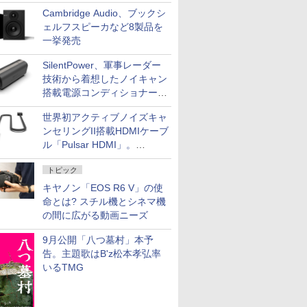
NISHIKIで統一。400万円
Cambridge Audio、ブックシ
ェルフスピーカなど8製品を
一挙発売
SilentPower、軍事レーダー
技術から着想したノイキャン
搭載電源コンディショナー
「AC iPurifier2」
世界初アクティブノイズキャ
ンセリングII搭載HDMIケーブ
ル「Pulsar HDMI」。
SilentPowerから
トピック
キヤノン「EOS R6 V」の使
命とは? スチル機とシネマ機
の間に広がる動画ニーズ
9月公開「八つ墓村」本予
告。主題歌はB'z松本孝弘率
いるTMG