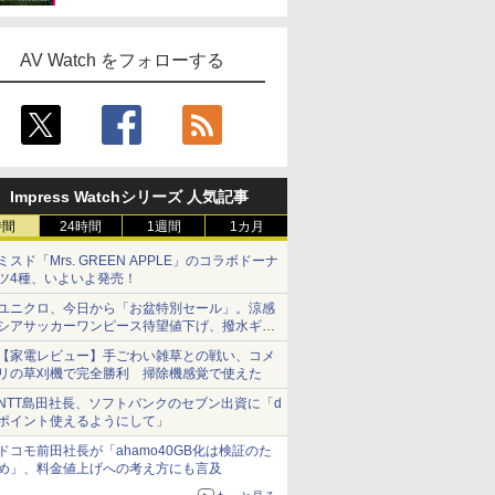
AV Watch をフォローする
Impress Watchシリーズ 人気記事
時間
24時間
1週間
1カ月
ミスド「Mrs. GREEN APPLE」のコラボドーナ
ツ4種、いよいよ発売！
ユニクロ、今日から「お盆特別セール」。涼感
シアサッカーワンピース待望値下げ、撥水ギア
ショーツは1990円に
【家電レビュー】手ごわい雑草との戦い、コメ
リの草刈機で完全勝利 掃除機感覚で使えた
NTT島田社長、ソフトバンクのセブン出資に「d
ポイント使えるようにして」
ドコモ前田社長が「ahamo40GB化は検証のた
め」、料金値上げへの考え方にも言及