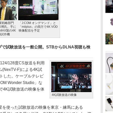
業戦略部門
「J:COM オンデマンド」と
和博氏。手に
「milplus」の両方で4K VOD
MAX製の4K
映像配信を予定
B試作機
で試験放送を一般公開。STBからDLNA視聴も検
24/128度CS放送を利用
exTV-F)による4K試
ートした。ケーブルテレビ
Wonder Studio」な
所で4K試験放送の映像を体
4K試験放送の映像
衛星を使った試験放送の映像を東京・練馬にある