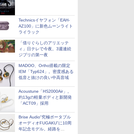
Technicsイヤフォン「EAH-
AZ100」に新色ムーンライト
ライラック
「借りぐらしのアリエッテ
ィ」日テレで今夜。3週連続
ジブリの第一夜
MADOO、Ortho搭載の限定
IEM「Typ624」。密度感ある
低音と抜けの良い中高音域
Acoustune「HS2000Air」。
約13gの軽量ボディと新開発
「ACT09」採用
Brise Audio“究極ポータブル
オーディオFUGAKU”に10周
年記念モデル。経路を