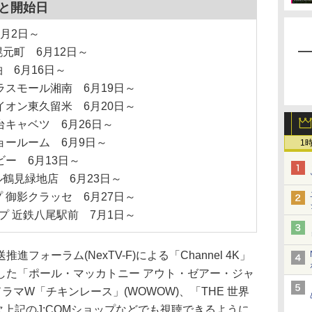
所と開始日
 6月2日～
元町 6月12日～
 6月16日～
ラスモール湘南 6月19日～
イオン東久留米 6月20日～
台キャベツ 6月26日～
ョールーム 6月9日～
1
ー 6月13日～
鶴見緑地店 6月23日～
 御影クラッセ 6月27日～
ップ 近鉄八尾駅前 7月1日～
ォーラム(NexTV-F)による「Channel 4K」
した「ポール・マッカトニー アウト・ゼアー・ジャ
ラマW「チキンレース」(WOWOW)、「THE 世界
順次上記のJ:COMショップなどでも視聴できるように