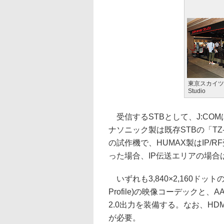
東京スカイツリ
Studio
受信するSTBとして、J:CO
ナソニック製は既存STBの「TZ-
の試作機で、HUMAX製はIP
った場合、IP伝送エリアの場合
いずれも3,840×2,160ドットの3
Profile)の映像コーデックと、
2.0出力を装備する。なお、HD
が必要。