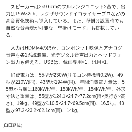
スピーカーは3×9.6cmのフルレンジユニット2基で、出
力は15W×2ch。レグザサウンドイコライザープロなどの
高音質化技術も導入している。また、壁掛け設置時でも
自然な音再現が可能な「壁掛けモード」も搭載してい
る。
入力はHDMI×4のほか、コンポジット映像とアナログ
音声を各1系統装備。光デジタル音声出力とヘッドフォ
ン出力も備える。USBは、録画専用×1、汎用×1。
消費電力は、55型が230W(リモコン待機時0.2W)、49
型が210W(同)、43型が194W(同)。年間消費電力量は、5
5型から順に160kWh/年、158kWh/年、154kWh/年。外形
寸法と重量は、55型が124.1×24.7×77.2cm(幅×奥行き×高
さ)、19kg。49型が110.5×24.7×69.5cm(同)、16.5㎏。43
型が97.2×23.2×62.1cm(同)、14kg。
（臼田勤哉）