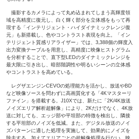
撮影するカメラによって丸め込まれてしまう高輝度領
域を高精度に復元し、白く輝く部分を立体感をもって再
現する「インテリジェント・ハイダイナミックレンジ復
元」も新搭載し、色やコントラスト表現を向上。「イン
テリジェント質感リアライザー」では、3,388個の輝度入
出力変換テーブルを用意し、高精度に映像ヒストグラム
を分析することで、直下型LEDのダイナミックレンジを
最大限に引き出し、暗部階調性や明るいシーンの立体感
やコントラストを高めている。
レグザエンジンCEVOの処理能力を活かし、放送やBD
など映像ソースを問わずに高画質化する「4Kマスターリ
ファイン」を搭載する。J10Xでは、新たに「2K/4K放送
ノイズエリア解析超解像」により、2Kだけでなく、4K放
送に対しても、エッジ部や平坦部の特徴を検出し、隣接
する平坦部のノイズを低減。また、デジタル放送のノイ
ズパターンに適した処理を実施して、効果的にノイズを
除去する。加えてエリアごとの超解像処理を行ない、映