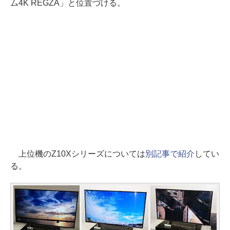
ム4K REGZA」と位置づける。
上位機のZ10Xシリーズについては
別記事で紹介
してい
る。