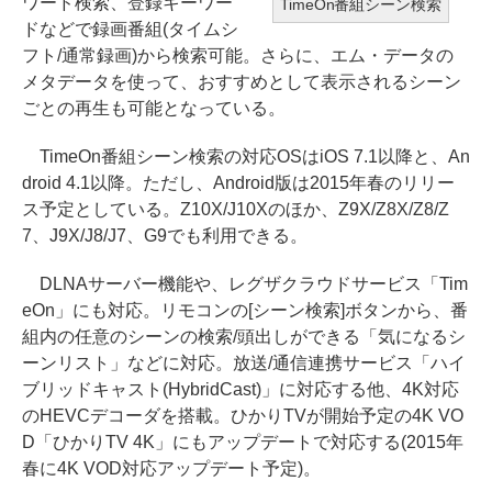
ワード検索、登録キーワー
TimeOn番組シーン検索
ドなどで録画番組(タイムシ
フト/通常録画)から検索可能。さらに、エム・データの
メタデータを使って、おすすめとして表示されるシーン
ごとの再生も可能となっている。
TimeOn番組シーン検索の対応OSはiOS 7.1以降と、An
droid 4.1以降。ただし、Android版は2015年春のリリー
ス予定としている。Z10X/J10Xのほか、Z9X/Z8X/Z8/Z
7、J9X/J8/J7、G9でも利用できる。
DLNAサーバー機能や、レグザクラウドサービス「Tim
eOn」にも対応。リモコンの[シーン検索]ボタンから、番
組内の任意のシーンの検索/頭出しができる「気になるシ
ーンリスト」などに対応。放送/通信連携サービス「ハイ
ブリッドキャスト(HybridCast)」に対応する他、4K対応
のHEVCデコーダを搭載。ひかりTVが開始予定の4K VO
D「ひかりTV 4K」にもアップデートで対応する(2015年
春に4K VOD対応アップデート予定)。