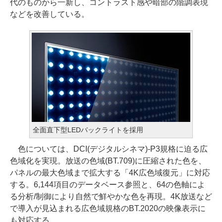
代のものから一新し、コントラスト感や暗部の階調表現
などを改善している。
全面直下型LEDバックライトを採用
色については、DCI(デジタルシネマ)-P3規格に迫る広
色域化を実現。放送の色域(BT.709)に圧縮された色を、
パネルの最大色域まで拡大する「4K広色域復元」に対応
する。6,144項目のデータベース参照と、64の色軸によ
る分析/制御により自然で鮮やかな色を再現。4K放送など
で導入が見込まれる広色域規格のBT.2020の映像表示に
も対応する。