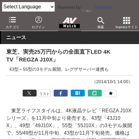
Powered by
Translate
AV Watch
製品
テレビ
東芝
カテゴリ
ログイン
検索
Impressサイト
ニュース
東芝、実売25万円からの全面直下LED 4K
TV「REGZA J10X」
43型～55型の3モデル展開。レグザサーバー連携も
（2014/10/1 14:00）
リスト
東芝ライフスタイルは、4K液晶テレビ「REGZA J10X
シリーズ」を11月中旬より発売する。43型「43J10
X」、49型「49J10X」、55型「55J10X」の3モデル展開
で、55/49型が11月中旬、43型が11月下旬発売。価格は