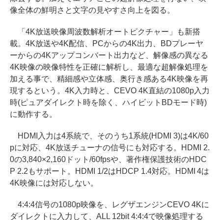
像全体の鮮明さと文字の見やすさ向上を図る。
「4K放送映像周波数解析オートピクチャー」も新搭
載。4K放送や4K配信、PCからの4K出力、BDプレーヤ
ーからの4Kアップコンバート出力など、解像感の異なる
4K映像の映像特性を正確に解析し、最適な超解像処理を
加える事で、精細感や立体感、奥行き感ある4K映像を再
現するという。4K入力時と、CEVO 4K直結の1080p入力
時(ピュアダイレクト時を除く、ハイビットBDモード時)
に動作する。
HDMI入力は4系統で、そのうち1系統(HDMI 3)は4K/60
pに対応、4K放送チューナの信号にも対応する。HDMI 2.
0の3,840×2,160ドット/60fpsや、著作権保護技術のHDC
P 2.2もサポート。HDMI 1/2はHDCP 1.4対応。HDMI 4は
4K映像には対応しない。
4:4:4信号の1080p映像を、レグザエンジンCEVO 4Kに
ダイレクトに入力して、ALL 12bit 4:4:4で映像処理する