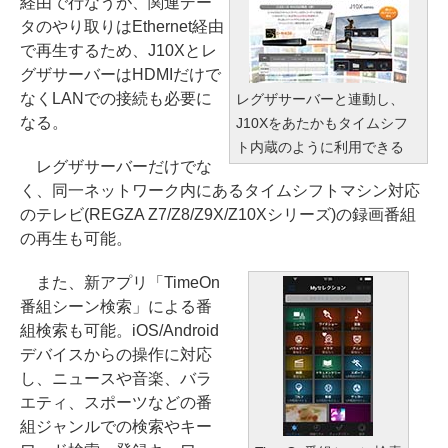
経由で行なうが、関連デー
タのやり取りはEthernet経由
で再生するため、J10Xとレ
グザサーバーはHDMIだけで
なくLANでの接続も必要に
レグザサーバーと連動し、
なる。
J10Xをあたかもタイムシフ
ト内蔵のように利用できる
レグザサーバーだけでな
く、同一ネットワーク内にあるタイムシフトマシン対応
のテレビ(REGZA Z7/Z8/Z9X/Z10Xシリーズ)の録画番組
の再生も可能。
また、新アプリ「TimeOn
番組シーン検索」による番
組検索も可能。iOS/Android
デバイスからの操作に対応
し、ニュースや音楽、バラ
エティ、スポーツなどの番
組ジャンルでの検索やキー