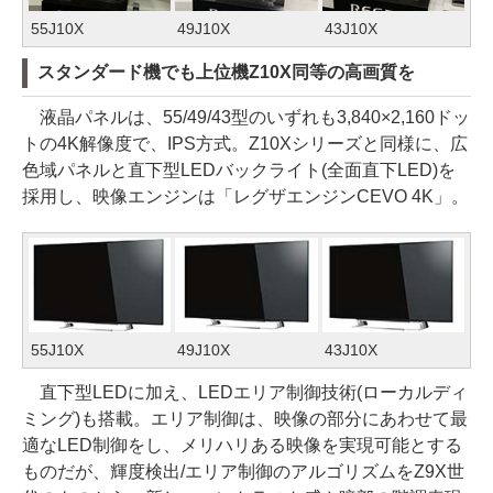
55J10X
49J10X
43J10X
スタンダード機でも上位機Z10X同等の高画質を
液晶パネルは、55/49/43型のいずれも3,840×2,160ドッ
トの4K解像度で、IPS方式。Z10Xシリーズと同様に、広
色域パネルと直下型LEDバックライト(全面直下LED)を
採用し、映像エンジンは「レグザエンジンCEVO 4K」。
55J10X
49J10X
43J10X
直下型LEDに加え、LEDエリア制御技術(ローカルディ
ミング)も搭載。エリア制御は、映像の部分にあわせて最
適なLED制御をし、メリハリある映像を実現可能とする
ものだが、輝度検出/エリア制御のアルゴリズムをZ9X世