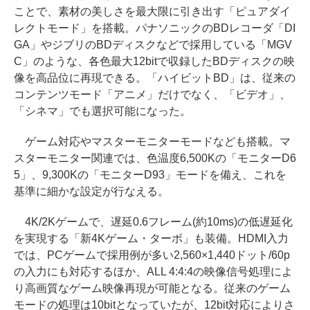
ことで、素材の美しさを最大限に引き出す「ピュアダイ
レクトモード」を搭載。パナソニックのBDレコーダ「DI
GA」やジブリのBDディスクなどで採用している「MGV
C」のような、各色最大12bitで収録したBDディスクの映
像を高品位に再現できる。「ハイビットBD」は、従来の
コンテンツモード「アニメ」だけでなく、「ビデオ」、
「シネマ」でも選択可能になった。
ゲーム対応やマスターモニターモードなども搭載。マ
スターモニター関連では、色温度6,500Kの「モニターD6
5」、9,300Kの「モニターD93」モードを備え、これを
基準に細かな設定が行なえる。
4K/2Kゲームで、遅延0.6フレーム(約10ms)の低遅延化
を実現する「新4Kゲーム・ターボ」も装備。HDMI入力
では、PCゲームで採用例が多い2,560×1,440ドット/60p
の入力にも対応するほか、ALL 4:4:4の映像信号処理によ
り高画質なゲーム映像再現が可能となる。従来のゲーム
モードの処理は10bitとなっていたが、12bit対応によりさ