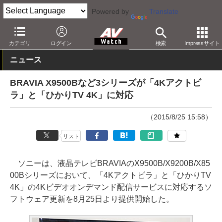
Powered by
Translate
AV Watch
製品
テレビ
ソニー
カテゴリ
ログイン
検索
Impressサイト
ニュース
BRAVIA X9500Bなど3シリーズが「4Kアクトビ
ラ」と「ひかりTV 4K」に対応
（2015/8/25 15:58）
リスト
ソニーは、液晶テレビBRAVIAのX9500B/X9200B/X85
00Bシリーズにおいて、「4Kアクトビラ」と「ひかりTV
4K」の4Kビデオオンデマンド配信サービスに対応するソ
フトウェア更新を8月25日より提供開始した。