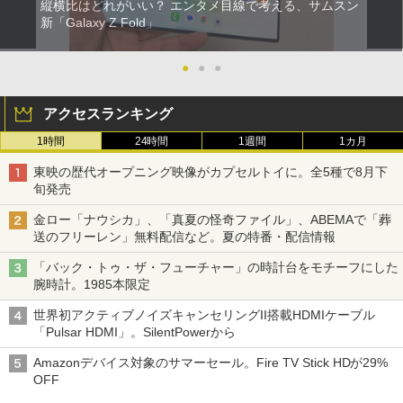
縦横比はどれがいい？ エンタメ目線で考える、サムスン
新「Galaxy Z Fold」
●
●
●
アクセスランキング
1時間
24時間
1週間
1カ月
東映の歴代オープニング映像がカプセルトイに。全5種で8月下
旬発売
金ロー「ナウシカ」、「真夏の怪奇ファイル」、ABEMAで「葬
送のフリーレン」無料配信など。夏の特番・配信情報
「バック・トゥ・ザ・フューチャー」の時計台をモチーフにした
腕時計。1985本限定
世界初アクティブノイズキャンセリングII搭載HDMIケーブル
「Pulsar HDMI」。SilentPowerから
Amazonデバイス対象のサマーセール。Fire TV Stick HDが29%
OFF