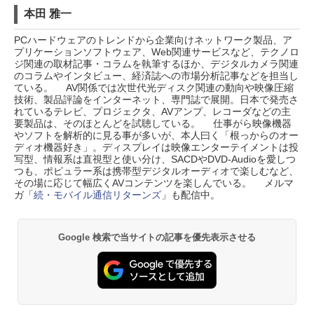
本田 雅一
PCハードウェアのトレンドから企業向けネットワーク製品、ア
プリケーションソフトウェア、Web関連サービスなど、テクノロ
ジ関連の取材記事・コラムを執筆するほか、デジタルカメラ関連
のコラムやインタビュー、経済誌への市場分析記事などを担当し
ている。 AV関係では次世代光ディスク関連の動向や映像圧縮
技術、製品評論をインターネット、専門誌で展開。日本で発売さ
れているテレビ、プロジェクタ、AVアンプ、レコーダなどの主
要製品は、そのほとんどを試聴している。 仕事がら映像機器
やソフトを解析的に見る事が多いが、本人曰く「根っからのオー
ディオ機器好き」。ディスプレイは映像エンターテイメントは投
写型、情報系は直視型と使い分け、SACDやDVD-Audioを愛しつ
つも、ポピュラー系は携帯型デジタルオーディオで楽しむなど、
その場に応じて幅広くAVコンテンツを楽しんでいる。 メルマ
ガ「
続・モバイル通信リターンズ
」も配信中。
Google 検索で当サイトの記事を優先表示させる