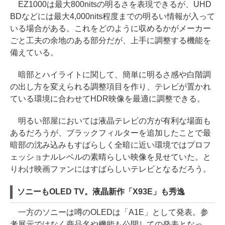
EZ1000は最大800nitsの明るさを表現できるが、UHD
BDなどには最大4,000nits程度までの明るい情報が入って
いる場合がある。これをどのように収めるかがメーカー
ごと工夫の余地のある部分だが、上手に調整する機能を
備えている。
暗部とハイライトに関して、簡単に明るさ感や白階調
の出し方を変えられる調整項目を作り、テレビが置かれ
ている環境に合わせてHDR映像を最適に調整できる。
明るい部屋においては液晶テレビの方が有利な場面も
あるだろうが、ブラックフィルターを追加したことで最
暗部の沈み込みもすばらしく全暗に近い環境ではプロフ
ェッショナルレベルの素晴らしい映像を見せていた。と
りわけ映画ファンにはすばらしいテレビとなるだろう。
ソニーもOLED TV。液晶新作「X93E」も秀逸
一方のソニーは噂のOLEDは「A1E」として発表。参
考展示ではなく商品名や機能も公開しての発表となっ