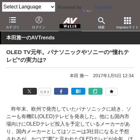
Powered by
Translate
AV Watch
イベント
CES
2017
カテゴリ
ログイン
検索
Impressサイト
本田雅一のAVTrends
OLED TV元年。パナソニックやソニーの“憧れテ
レビ”の実力は?
本田 雅一
2017年1月5日 12:34
リスト
昨年末、欧州で発売していたパナソニックに続き、ソ
ニーも有機EL(OLED)テレビを発表した。他にも国内市
場向けにOLEDテレビ投入を予定しているメーカーがあ
り、国内メーカーとしてはソニーは3社目になると予想
されるが、かつて“夢”と言われたOLEDテレビが今年、ほ