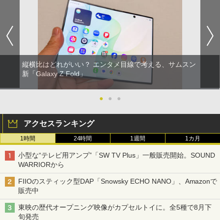
縦横比はどれがいい？ エンタメ目線で考える、サムスン
新「Galaxy Z Fold」
●
●
●
アクセスランキング
1時間
24時間
1週間
1カ月
小型な“テレビ用アンプ”「SW TV Plus」一般販売開始。SOUND
WARRIORから
FIIOのスティック型DAP「Snowsky ECHO NANO」、Amazonで
販売中
東映の歴代オープニング映像がカプセルトイに。全5種で8月下
旬発売