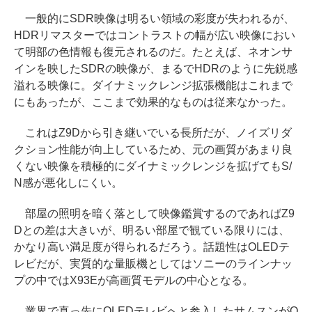
一般的にSDR映像は明るい領域の彩度が失われるが、
HDRリマスターではコントラストの幅が広い映像におい
て明部の色情報も復元されるのだ。たとえば、ネオンサ
インを映したSDRの映像が、まるでHDRのように先鋭感
溢れる映像に。ダイナミックレンジ拡張機能はこれまで
にもあったが、ここまで効果的なものは従来なかった。
これはZ9Dから引き継いでいる長所だが、ノイズリダ
クション性能が向上しているため、元の画質があまり良
くない映像を積極的にダイナミックレンジを拡げてもS/
N感が悪化しにくい。
部屋の照明を暗く落として映像鑑賞するのであればZ9
Dとの差は大きいが、明るい部屋で観ている限りには、
かなり高い満足度が得られるだろう。話題性はOLEDテ
レビだが、実質的な量販機としてはソニーのラインナッ
プの中ではX93Eが高画質モデルの中心となる。
業界で真っ先にOLEDテレビへと参入したサムスンがO