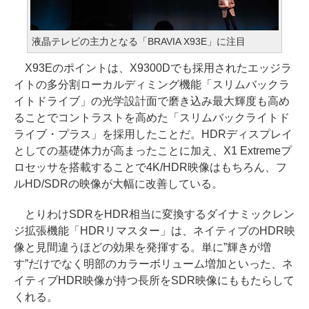
液晶テレビの主力となる「BRAVIA X93E」に注目
X93Eのポイントは、X9300Dでも採用されたエッジラ
イトの多分割ローカルディミング機能「スリムバックラ
イトドライブ」の光学設計面で磨き込み最大輝度も高め
ることでコントラストを高めた「スリムバックライトド
ライブ・プラス」を採用したことだ。HDRディスプレイ
としての基礎体力が高まったことに加え、X1 Extremeプ
ロセッサを搭載することで4K/HDR映像はもちろん、フ
ルHD/SDRの映像が大幅に改善している。
とりわけSDRをHDR相当に変換するダイナミックレン
ジ拡張機能「HDRリマスター」は、ネイティブのHDR映
像と見間違うほどの効果を発揮する。単に”輝きが増
す”だけでなく明部のカラーボリューム増加といった、ネ
イティブHDR映像が持つ長所をSDR映像にももたらして
くれる。