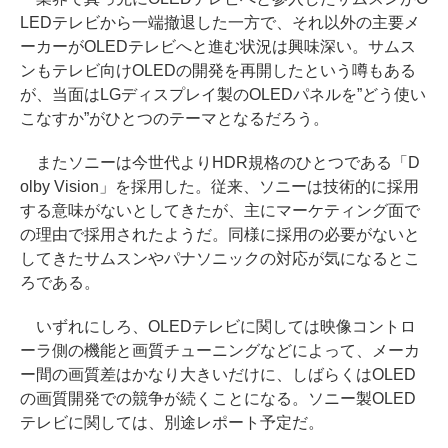
LEDテレビから一端撤退した一方で、それ以外の主要メ
ーカーがOLEDテレビへと進む状況は興味深い。サムス
ンもテレビ向けOLEDの開発を再開したという噂もある
が、当面はLGディスプレイ製のOLEDパネルを”どう使い
こなすか”がひとつのテーマとなるだろう。
またソニーは今世代よりHDR規格のひとつである「D
olby Vision」を採用した。従来、ソニーは技術的に採用
する意味がないとしてきたが、主にマーケティング面で
の理由で採用されたようだ。同様に採用の必要がないと
してきたサムスンやパナソニックの対応が気になるとこ
ろである。
いずれにしろ、OLEDテレビに関しては映像コントロ
ーラ側の機能と画質チューニングなどによって、メーカ
ー間の画質差はかなり大きいだけに、しばらくはOLED
の画質開発での競争が続くことになる。ソニー製OLED
テレビに関しては、別途レポート予定だ。