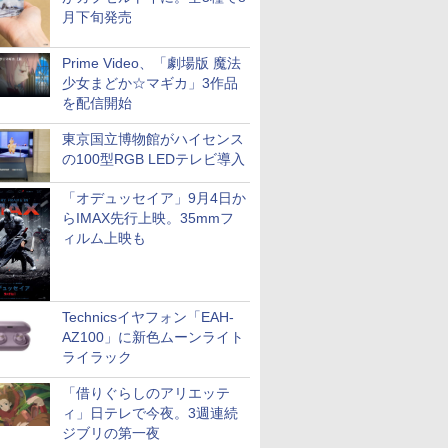
月下旬発売
Prime Video、「劇場版 魔法
少女まどか☆マギカ」3作品
を配信開始
東京国立博物館がハイセンス
の100型RGB LEDテレビ導入
「オデュッセイア」9月4日か
らIMAX先行上映。35mmフ
ィルム上映も
Technicsイヤフォン「EAH-
AZ100」に新色ムーンライト
ライラック
「借りぐらしのアリエッテ
ィ」日テレで今夜。3週連続
ジブリの第一夜