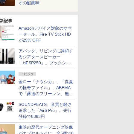
オの醍醐味
新記事
Amazonデバイス対象のサマ
ーセール。Fire TV Stick HD
が29% OFF
アバック、リビングに調和す
るシアタースピーカー
「HFSP250」。ブックシェ
ルフはペア3万円以下
トピック
金ロー「ナウシカ」、「真夏
の怪奇ファイル」、ABEMA
で「葬送のフリーレン」無料
配信など。夏の特番・配信情
SOUNDPEATS、音質と軽さ
報
追求した「Air6 Pro」。先行
登録で8383円
東映の歴代オープニング映像
がカプセルトイに。全5種で8