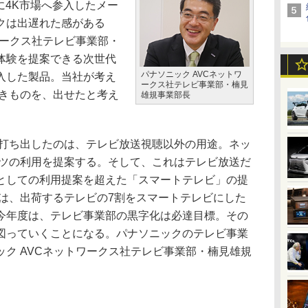
に4K市場へ参入したメー
クは出遅れた感がある
ワークス社テレビ事業部・
体験を提案できる次世代
パナソニック AVCネットワ
入した製品。当社が考え
ークス社テレビ事業部・楠見
べきものを、出せたと考え
雄規事業部長
打ち出したのは、テレビ放送視聴以外の用途。ネッ
ンツの利用を提案する。そして、これはテレビ放送だ
としての利用提案を超えた「スマートテレビ」の提
には、出荷するテレビの7割をスマートテレビにした
今年度は、テレビ事業部の黒字化は必達目標。その
図っていくことになる。パナソニックのテレビ事業
ク AVCネットワークス社テレビ事業部・楠見雄規