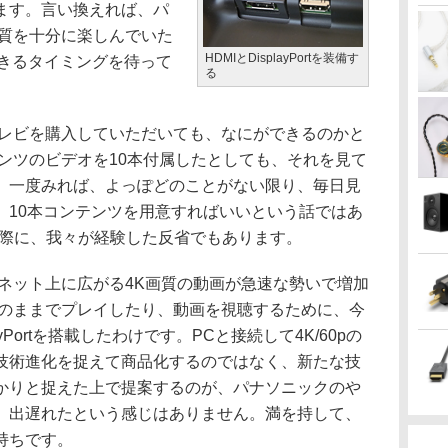
ます。言い換えれば、パ
画質を十分に楽しんでいた
HDMIとDisplayPortを装備す
載できるタイミングを待って
る
レビを購入していただいても、なにができるのかと
ンツのビデオを10本付属したとしても、それを見て
、一度みれば、よっぽどのことがない限り、毎日見
。10本コンテンツを用意すればいいという話ではあ
の際に、我々が経験した反省でもあります。
ネット上に広がる4K画質の動画が急速な勢いで増加
質のままでプレイしたり、動画を視聴するために、今
yPortを搭載したわけです。PCと接続して4K/60pの
技術進化を捉えて商品化するのではなく、新たな技
かりと捉えた上で提案するのが、パナソニックのや
、出遅れたという感じはありません。満を持して、
持ちです。