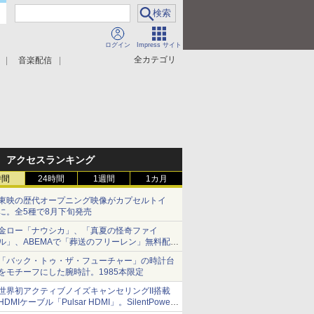
ログイン
Impress サイト
全カテゴリ
音楽配信
アクセスランキング
時間
24時間
1週間
1カ月
東映の歴代オープニング映像がカプセルトイ
に。全5種で8月下旬発売
金ロー「ナウシカ」、「真夏の怪奇ファイ
ル」、ABEMAで「葬送のフリーレン」無料配信
など。夏の特番・配信情報
「バック・トゥ・ザ・フューチャー」の時計台
をモチーフにした腕時計。1985本限定
世界初アクティブノイズキャンセリングII搭載
HDMIケーブル「Pulsar HDMI」。SilentPower
から