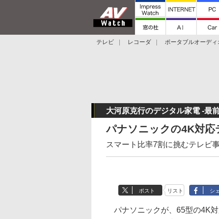
テレビ
レコーダ
ポータブルオーディ
スマートスピーカー
デジカメ
プロジ
大河原克行のデジタル家電 -最前
パナソニックの4K対応
スマート比率7割に挑むテレビ
ポスト
リスト
シ
パナソニックが、65型の4K対