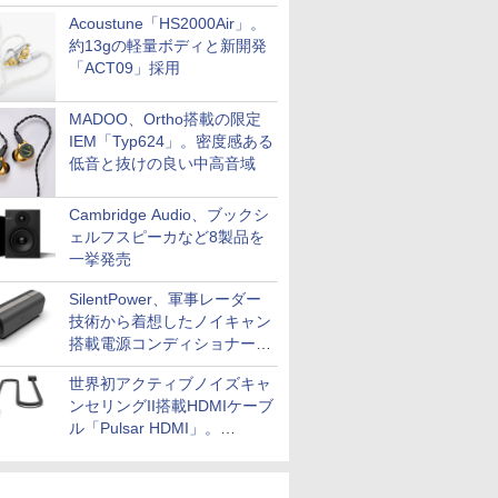
Acoustune「HS2000Air」。
約13gの軽量ボディと新開発
「ACT09」採用
MADOO、Ortho搭載の限定
IEM「Typ624」。密度感ある
低音と抜けの良い中高音域
Cambridge Audio、ブックシ
ェルフスピーカなど8製品を
一挙発売
SilentPower、軍事レーダー
技術から着想したノイキャン
搭載電源コンディショナー
「AC iPurifier2」
世界初アクティブノイズキャ
ンセリングII搭載HDMIケーブ
ル「Pulsar HDMI」。
SilentPowerから