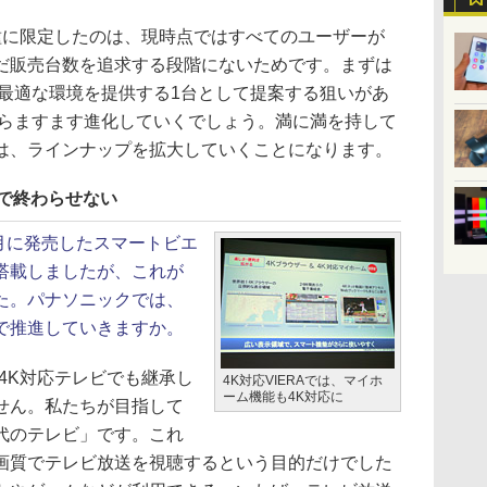
に限定したのは、現時点ではすべてのユーザーが
だ販売台数を追求する段階にないためです。まずは
、最適な環境を提供する1台として提案する狙いがあ
からますます進化していくでしょう。満に満を持して
は、ラインナップを拡大していくことになります。
で終わらせない
4月に発売したスマートビエ
搭載しましたが、これが
た。パナソニックでは、
で推進していきますか。
4K対応テレビでも継承し
4K対応VIERAでは、マイホ
ーム機能も4K対応に
せん。私たちが目指して
代のテレビ」です。これ
画質でテレビ放送を視聴するという目的だけでした