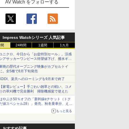
AV Watch をフォローする
Impress Watchシリーズ 人気記事
時間
24時間
1週間
1カ月
ユニクロ、今日から「お盆特別セール」。涼感
シアサッカーワンピース待望値下げ、撥水ギア
ショーツは1990円に
東映の歴代オープニング映像がカプセルトイ
に。全5種で8月下旬発売
KDDI、楽天へのローミングを9月末で終了
【家電レビュー】手ごわい雑草との戦い、コメ
リの草刈機で完全勝利 掃除機感覚で使えた
はやぶさ50％オフの「新幹線eチケット（トク
だ値スペシャル28）」発売。秋冬乗車分、えき
ねっと限定
もっと見る
おすすめ記事