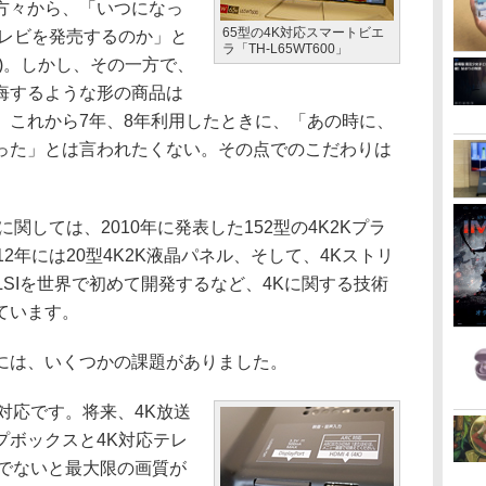
方々から、「いつになっ
65型の4K対応スマートビエ
テレビを発売するのか」と
ラ「TH-L65WT600」
)。しかし、その一方で、
悔するような形の商品は
、これから7年、8年利用したときに、「あの時に、
った」とは言われたくない。その点でのこだわりは
しては、2010年に発表した152型の4K2Kプラ
2年には20型4K2K液晶パネル、そして、4Kストリ
LSIを世界で初めて開発するなど、4Kに関する技術
ています。
には、いくつかの課題がありました。
の対応です。将来、4K放送
プボックスと4K対応テレ
.0でないと最大限の画質が