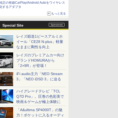
純正の有線CarPlay/Android Autoをワイヤレス
化するアダプタ
もっと見る
Special Site
レイズ鍛造1ピースアルミホ
イール「CE28 N-plus」軽量
なままに剛性を向上
レイズのプレミアムカー向け
ブランドHOMURAから
「2×9R」が登場！
iFi audio主力「NEO Stream
3」「NEO iDSD 3」に迫る
ハイグレードテレビ「TCL
Q7D Pro」。圧巻の色彩美で
映画＆ゲームが極上体験に
「A&ultima SP4000T」の魅
力！ポケットに入るオーディ