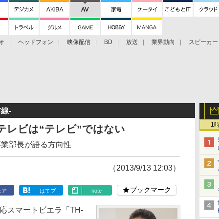
オ
ヘッドフォン
映像配信
BD
放送
業界動向
スピーカー
ェクタ
PS4
BDプレーヤー
映像配信
BD
線-
1
テレビは“テレビ”ではない
事業部長が語る方向性
（2013/9/13 12:03）
ブックマーク
ェア
はてブ
note
応スマートビエラ「TH-