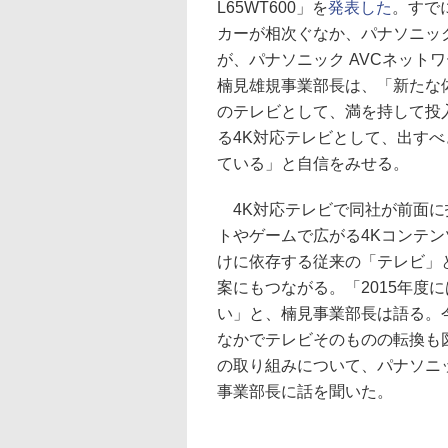
L65WT600」を
発表した
。すで
カーが相次ぐなか、パナソニッ
が、パナソニック AVCネット
楠見雄規事業部長は、「新たな
のテレビとして、満を持して投
る4K対応テレビとして、出す
ている」と自信をみせる。
4K対応テレビで同社が前面に
トやゲームで広がる4Kコンテ
けに依存する従来の「テレビ」
案にもつながる。「2015年度
い」と、楠見事業部長は語る。
なかでテレビそのものの転換も
の取り組みについて、パナソニッ
事業部長に話を聞いた。