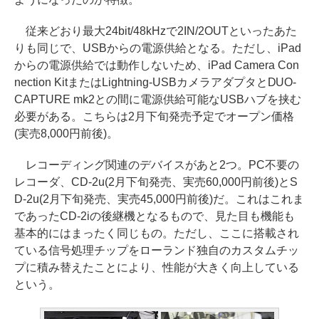
従来どおり最大24bit/48kHzで2IN/2OUTといったあた
りも同じで、USBからの電源供給となる。ただし、iPad
からの電源供給では動作しないため、iPad Camera Con
nection KitまたはLightning-USBカメラアダプタとDUO-
CAPTURE mk2との間に電源供給可能なUSBハブを挟む
必要がある。こちらは2月下旬発売予定でオープン価格
(実売8,000円前後)。
レコーディング関連のデバイスがあと2つ。PC不要の
レコーダ、CD-2u(2月下旬発売、実売60,000円前後)とS
D-2u(2月下旬発売、実売45,000円前後)だ。これはこれま
であったCD-2iの後継機となるもので、見た目も機能も
基本的にはまったく同じもの。ただし、ここに搭載され
ている信号処理チップをローランド独自のカスタムチッ
プに積み替えたことにより、性能が大きく向上している
という。