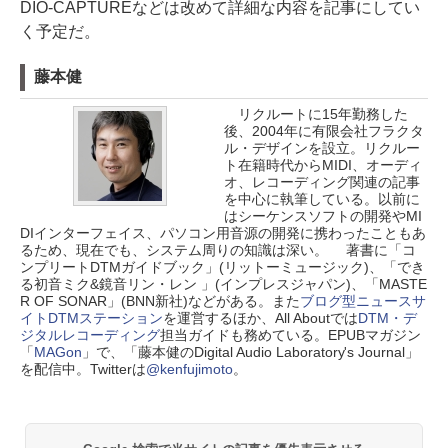
DIO-CAPTUREなどは改めて詳細な内容を記事にしてい
く予定だ。
藤本健
リクルートに15年勤務した
後、2004年に有限会社フラクタ
ル・デザインを設立。リクルー
ト在籍時代からMIDI、オーディ
オ、レコーディング関連の記事
を中心に執筆している。以前に
はシーケンスソフトの開発やMI
DIインターフェイス、パソコン用音源の開発に携わったこともあ
るため、現在でも、システム周りの知識は深い。 著書に「コ
ンプリートDTMガイドブック」(リットーミュージック)、「でき
る初音ミク&鏡音リン・レン 」(インプレスジャパン)、「MASTE
R OF SONAR」(BNN新社)などがある。また
ブログ型ニュースサ
イトDTMステーション
を運営するほか、All Aboutでは
DTM・デ
ジタルレコーディング
担当ガイドも務めている。EPUBマガジン
「
MAGon
」で、「藤本健のDigital Audio Laboratory's Journal」
を配信中。Twitterは
@kenfujimoto
。