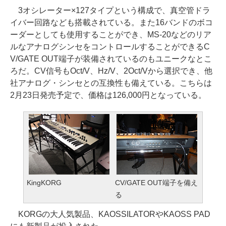
3オシレーター×127タイプという構成で、真空管ドラ
イバー回路なども搭載されている。また16バンドのボコ
ーダーとしても使用することができ、MS-20などのリア
ルなアナログシンセをコントロールすることができるC
V/GATE OUT端子が装備されているのもユニークなとこ
ろだ。CV信号もOct/V、Hz/V、2Oct/Vから選択でき、他
社アナログ・シンセとの互換性も備えている。こちらは
2月23日発売予定で、価格は126,000円となっている。
KingKORG
CV/GATE OUT端子を備え
る
KORGの大人気製品、KAOSSILATORやKAOSS PAD