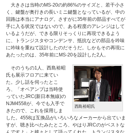
大きさは当時のMS-20の約86%のサイズと、若干小さ
く、鍵盤が奥行きの長いミニ鍵盤となっているが、中の
回路は本当にアナログ。さすがに35年前の部品すべてが
手に入る状況ではないので、ある程度のアレンジはして
いるようだが、できる限りそっくりに再現できるよう
に、トランジスタやコンデンサ、抵抗などの部品を吟味
に吟味を重ねて設計したのだそうだ。しかもその再現に
あたったのは、35年前にMS-20を設計した2人。
そのうちの1人、西島裕昭
氏も展示フロアに来てい
た。少し話を伺ったとこ
ろ、「オペアンプは当時使
っていたJRC(新日本無線)の
NJM4558が、今でも入手で
西島裕昭氏
きたので、これを採用しま
した。4558は互換品がいろいろなメーカーから出ていま
すが、聴き比べたみたところ、やはりJRCのがベストな
んですよ」と嬉々として語ってくれた。トランジスタな