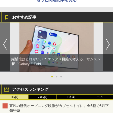
おすすめ記事
縦横比はどれがいい？ エンタメ目線で考える、サムスン
新「Galaxy Z Fold」
●
●
●
アクセスランキング
1時間
24時間
1週間
1カ月
東映の歴代オープニング映像がカプセルトイに。全5種で8月下
旬発売