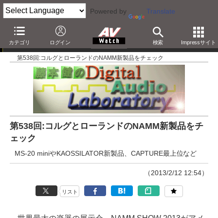
Powered by
Translate
藤本健のDigital Audio Laboratory
カテゴリ
ログイン
検索
Impressサイト
第538回:コルグとローランドのNAMM新製品をチェック
第538回:コルグとローランドのNAMM新製品をチ
ェック
MS-20 miniやKAOSSILATOR新製品、CAPTURE最上位など
（2013/2/12 12:54）
リスト