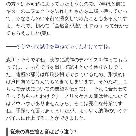
の方々は不可解に思っていたようなので、2年ほど前に
ギターのエフェクトを試作したものを工場へ持っていっ
て、みなさんのいる前で演奏してみたこともあるんです
よ。それで、初めて「全然音が違いますね!」って分かっ
てもらえました(笑)。
――
そうやって試作を重ねていったわけですね。
森川：
そうですね、実際に試作のデバイスを作ってもら
っては、こちらで音を出して試すという繰り返しでし
た。電極の部分は印刷技術でできているため、形状的に
は真四角でもなんでもできてしまいます。そのため、こ
ちらで形状についての要望を伝えては、それに合わせて
作ってもらったわけです。ノリタケさん側は音について
はノウハウがありませんから、そこは完全な分業です
ね。手探りな面もありましたが、ようやく納得のいくデ
バイスに仕上げることができました。
従来の真空管と音はどう違う?