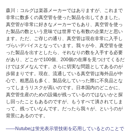
森川：
コルグは楽器メーカーではありますが、これまで
非常に数多くの真空管を使った製品を出してきました。
真空管が非常に好きなメーカーでもあり、真空管を使っ
た製品の数という意味では世界でも有数の企業だと思い
ます。ただ、ご存じの通り、真空管は現在非常に入手し
づらいデバイスとなっています。我々が今、真空管を使
った製品を出すとしたら、それなりの数を入手する必要
があり、どこかで100個、200個の在庫を見つけてくるだ
けではダメなんです。さらに切実な問題としてあるのが
歩留まりです。現在、流通している真空管は海外品が中
心で、粗悪品も多く、製品化していった際に不良品とな
ってしまうリスクが高いのです。日本国内のどこかに、
真空管生産のための設備が残っているのではないかと探
し回ったこともあるのですが、もうすべて潰されてしま
って、残っていなんです。だったら我々が、というのが
背景にあるのです。
――
Nutubeは蛍光表示管技術を応用しているとのことで