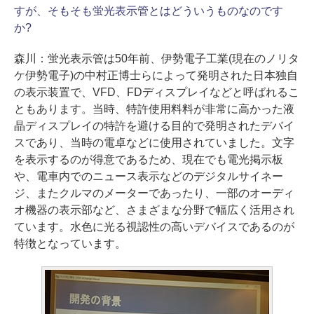
すが、そもそも蛍光表示管とはどういうものなのです
か?
森川：
蛍光表示管は50年前、伊勢電子工業(現在のノリタ
ケ伊勢電子)の中村正博士らによって発明された日本独自
の表示装置で、VFD、FDディスプレイなどと呼ばれるこ
ともあります。当時、特許使用料料が非常に高かった液
晶ディスプレイの特許を避ける目的で発明されたデバイ
スであり、当時の電卓などに使用されていました。文字
を表示するのが得意であるため、現在でも電光掲示板
や、電車内でのニュース表示などのデジタルサイネー
ジ、またクルマのメーターであったり、一部のオーディ
オ機器の表示部など、さまざまな分野で幅広く活用され
ています。水色に光る視認性の高いデバイスであるのが
特徴となっています。