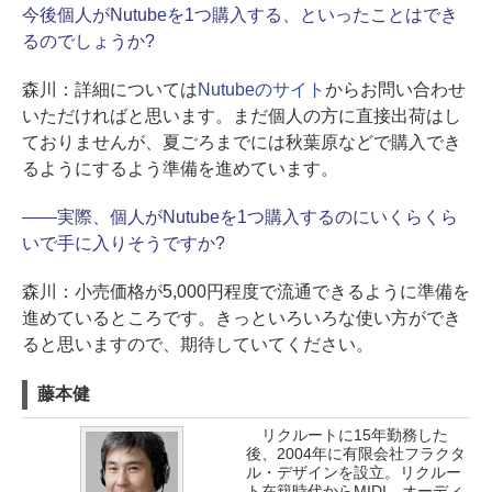
今後個人がNutubeを1つ購入する、といったことはでき
るのでしょうか?
森川：
詳細については
Nutubeのサイト
からお問い合わせ
いただければと思います。まだ個人の方に直接出荷はし
ておりませんが、夏ごろまでには秋葉原などで購入でき
るようにするよう準備を進めています。
――
実際、個人がNutubeを1つ購入するのにいくらくら
いで手に入りそうですか?
森川：
小売価格が5,000円程度で流通できるように準備を
進めているところです。きっといろいろな使い方ができ
ると思いますので、期待していてください。
藤本健
リクルートに15年勤務した
後、2004年に有限会社フラクタ
ル・デザインを設立。リクルー
ト在籍時代からMIDI、オーディ