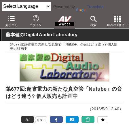
Powered by
Translate
AV Watch
製品
音楽制作
カテゴリ
ログイン
検索
Impressサイト
藤本健のDigital Audio Laboratory
第677回:超省電力の新たな真空管「Nutube」の音はどう違う? 個人販
売も計画中
第677回:超省電力の新たな真空管「Nutube」の音
はどう違う? 個人販売も計画中
（2016/5/9 12:40）
リスト