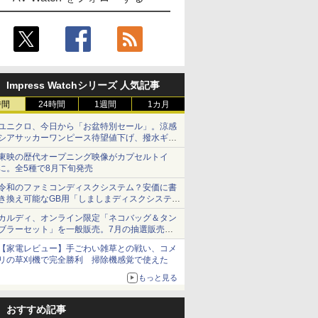
Impress Watchシリーズ 人気記事
時間
24時間
1週間
1カ月
ユニクロ、今日から「お盆特別セール」。涼感
シアサッカーワンピース待望値下げ、撥水ギア
ショーツは1990円に
東映の歴代オープニング映像がカプセルトイ
に。全5種で8月下旬発売
令和のファミコンディスクシステム？安価に書
き換え可能なGB用「しましまディスクシステ
ム」
カルディ、オンライン限定「ネコバッグ＆タン
ブラーセット」を一般販売。7月の抽選販売の
当選無効分
【家電レビュー】手ごわい雑草との戦い、コメ
リの草刈機で完全勝利 掃除機感覚で使えた
もっと見る
おすすめ記事