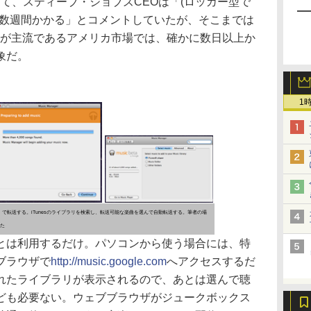
にて、スティーブ・ジョブズCEOは「(ロッカー型で
に数週間かかる」とコメントしていたが、そこまでは
線が主流であるアメリカ市場では、確かに数日以上か
象だ。
1
ger」で転送する。iTunesのライブラリを検索し、転送可能な楽曲を選んで自動転送する。筆者の場
れた
は利用するだけ。パソコンから使う場合には、特
ブラウザで
http://music.google.com
へアクセスするだ
れたライブラリが表示されるので、あとは選んで聴
ども必要ない。ウェブブラウザがジュークボックス