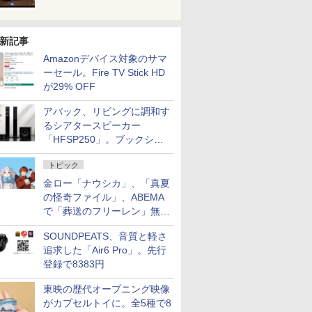
新記事
Amazonデバイス対象のサマ
ーセール。Fire TV Stick HD
が29% OFF
アバック、リビングに調和す
るシアタースピーカー
「HFSP250」。ブックシェ
ルフはペア3万円以下
トピック
金ロー「ナウシカ」、「真夏
の怪奇ファイル」、ABEMA
で「葬送のフリーレン」無料
配信など。夏の特番・配信情
SOUNDPEATS、音質と軽さ
報
追求した「Air6 Pro」。先行
登録で8383円
東映の歴代オープニング映像
がカプセルトイに。全5種で8