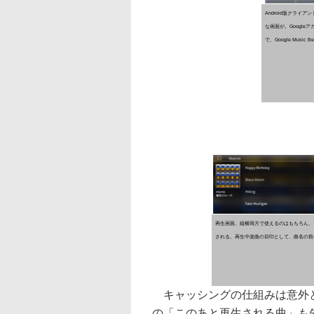
Android版クライ
な画面が。Google
で、Google Music
再生画面。縦横両方で使えるのはもちろん、
される。再生中楽曲の目印として、曲名の前
キャッシングの仕組みは意外と
の「このあと再生される曲」も