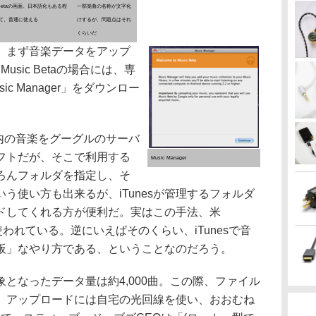
ic Betaの画面。日本語化もある程
一部楽曲の名称が文字化
て、普通に使える
けするが、問題点はそれ
くらいだ
、まず音楽データをアップ
usic Betaの場合には、専
c Manager」をダウンロー
コン内の音楽をグーグルのサーバ
フトだが、そこで利用する
Music Manager
ちろんフォルダを指定し、そ
う使い方も出来るが、iTunesが管理するフォルダ
ドしてくれる方が便利だ。実はこの手法、米
使われている。逆にいえばそのくらい、iTunesで音
板」なやり方である、ということなのだろう。
なったデータ量は約4,000曲。この際、ファイル
。アップロードには自宅の光回線を使い、おおむね