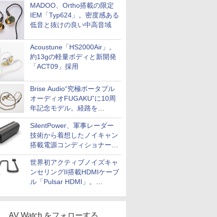
MADOO、Ortho搭載の限定
IEM「Typ624」。密度感ある
低音と抜けの良い中高音域
Acoustune「HS2000Air」。
約13gの軽量ボディと新開発
「ACT09」採用
Brise Audio“究極ポータブル
オーディオFUGAKU”に10周
年記念モデル。経路を
NISHIKIで統一。400万円
SilentPower、軍事レーダー
技術から着想したノイキャン
搭載電源コンディショナー
「AC iPurifier2」
世界初アクティブノイズキャ
ンセリングII搭載HDMIケーブ
ル「Pulsar HDMI」。
SilentPowerから
AV Watch をフォローする