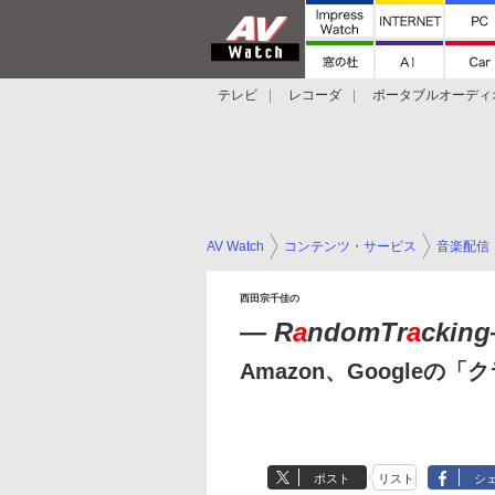
テレビ
レコーダ
ポータブルオーディ
スマートスピーカー
デジカメ
プロジ
AV Watch
コンテンツ・サービス
音楽配信
西田宗千佳の
― R
a
ndomTr
a
cking
Amazon、Google
ポスト
リスト
シ