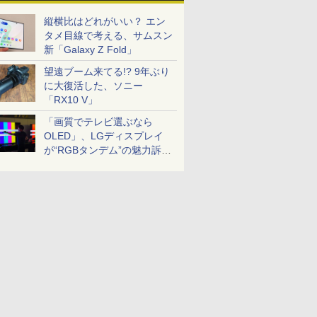
縦横比はどれがいい？ エン
タメ目線で考える、サムスン
新「Galaxy Z Fold」
望遠ブーム来てる!? 9年ぶり
に大復活した、ソニー
「RX10 V」
「画質でテレビ選ぶなら
OLED」、LGディスプレイ
が“RGBタンデム”の魅力訴
求。液晶とのガチ比較も