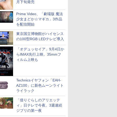
月下旬発売
Prime Video、「劇場版 魔法
少女まどか☆マギカ」3作品
を配信開始
東京国立博物館がハイセンス
の100型RGB LEDテレビ導入
「オデュッセイア」9月4日か
らIMAX先行上映。35mmフ
ィルム上映も
Technicsイヤフォン「EAH-
AZ100」に新色ムーンライト
ライラック
「借りぐらしのアリエッテ
ィ」日テレで今夜。3週連続
ジブリの第一夜