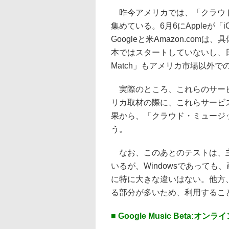
昨今アメリカでは、「クラウド
集めている。6月6にAppleが「iC
Googleと米Amazon.co
本ではスタートしていないし、日
Match」もアメリカ市場以外
実際のところ、これらのサービ
リカ取材の際に、これらサービ
果から、「クラウド・ミュージ
う。
なお、このあとのテストは、主に
いるが、Windowsであって
に特に大きな違いはない。他方、
る部分が多いため、利用するこ
■ Google Music Bet