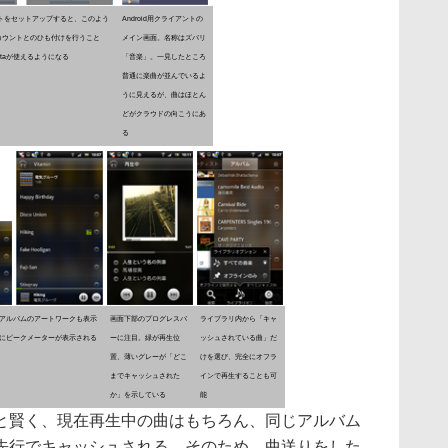
アントをセットアップすると、このよう
Android用クライアントの
アカウントとのひも付けを行うこと
メイン画面。名称はズバリ
 Betaが使えるようになる
「音楽」。一見したところ
普通に楽曲が並んでいるよ
うに見えるが、曲はほとん
どがクラウドの向こうにあ
る
アルバムのアートワークも表示
画面下部のプログレスバ
ライブラリ内から「キャ
にピークメーターが表示される
ーに注目。緑が再生位
ッシュされている曲」だ
置、薄いグレーが「どこ
けを選び、完全にオフラ
までキャッシュされた
インで再生することも可
か」を示している
能
賢く、現在再生中の曲はもちろん、同じアルバム
先行でキャッシュされる。そのため、曲送りをした