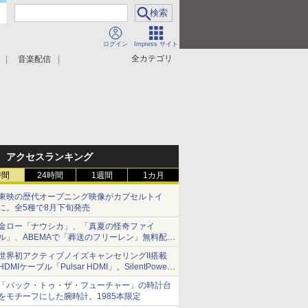
ログイン
Impress サイト
全カテゴリ
音楽配信
アクセスランキング
時間
24時間
1週間
1カ月
東映の歴代オープニング映像がカプセルトイ
に。全5種で8月下旬発売
金ロー「ナウシカ」、「真夏の怪奇ファイ
ル」、ABEMAで「葬送のフリーレン」無料配信
など。夏の特番・配信情報
世界初アクティブノイズキャンセリングII搭載
HDMIケーブル「Pulsar HDMI」。SilentPower
から
「バック・トゥ・ザ・フューチャー」の時計台
をモチーフにした腕時計。1985本限定