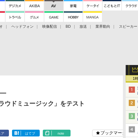
オ
ヘッドフォン
映像配信
BD
放送
業界動向
スピーカー
ェクタ
PS4
BDプレーヤー
映像配信
BD
1
―
の「クラウドミュージック」をテスト
ブックマーク
ェア
はてブ
note