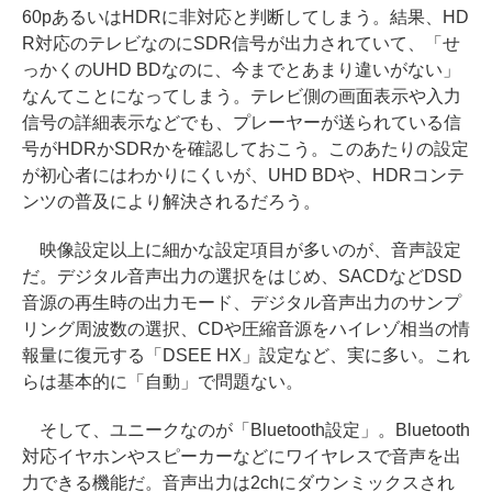
60pあるいはHDRに非対応と判断してしまう。結果、HD
R対応のテレビなのにSDR信号が出力されていて、「せ
っかくのUHD BDなのに、今までとあまり違いがない」
なんてことになってしまう。テレビ側の画面表示や入力
信号の詳細表示などでも、プレーヤーが送られている信
号がHDRかSDRかを確認しておこう。このあたりの設定
が初心者にはわかりにくいが、UHD BDや、HDRコンテ
ンツの普及により解決されるだろう。
映像設定以上に細かな設定項目が多いのが、音声設定
だ。デジタル音声出力の選択をはじめ、SACDなどDSD
音源の再生時の出力モード、デジタル音声出力のサンプ
リング周波数の選択、CDや圧縮音源をハイレゾ相当の情
報量に復元する「DSEE HX」設定など、実に多い。これ
らは基本的に「自動」で問題ない。
そして、ユニークなのが「Bluetooth設定」。Bluetooth
対応イヤホンやスピーカーなどにワイヤレスで音声を出
力できる機能だ。音声出力は2chにダウンミックスされ