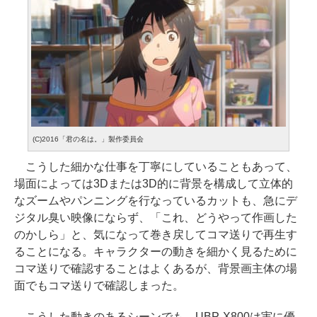
(C)2016「君の名は。」製作委員会
こうした細かな仕事を丁寧にしていることもあって、
場面によっては3Dまたは3D的に背景を構成して立体的
なズームやパンニングを行なっているカットも、急にデ
ジタル臭い映像にならず、「これ、どうやって作画した
のかしら」と、気になって巻き戻してコマ送りで再生す
ることになる。キャラクターの動きを細かく見るために
コマ送りで確認することはよくあるが、背景画主体の場
面でもコマ送りで確認しまった。
こうした動きのあるシーンでも、UBP-X800は実に優