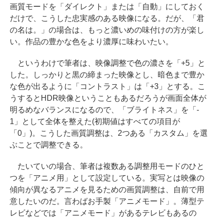
画質モードを「ダイレクト」または「自動」にしておく
だけで、こうした忠実感のある映像になる。だが、「君
の名は。」の場合は、もっと濃いめの味付けの方が楽し
い。作品の豊かな色をより濃厚に味わいたい。
というわけで筆者は、映像調整で色の濃さを「+5」と
した。しっかりと黒の締まった映像とし、暗色まで豊か
な色が出るように「コントラスト」は「+3」とする。こ
うするとHDR映像ということもあるだろうが画面全体が
明るめなバランスになるので、「ブライトネス」を「-
1」として全体を整えた(初期値はすべての項目が
「0」)。こうした画質調整は、2つある「カスタム」を選
ぶことで調整できる。
たいていの場合、筆者は複数ある調整用モードのひと
つを「アニメ用」として設定している。実写とは映像の
傾向が異なるアニメを見るための画質調整は、自前で用
意したいのだ。言わばお手製「アニメモード」。薄型テ
レビなどでは「アニメモード」があるテレビもあるの