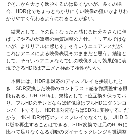
でそこから大きく逸脱するのは良くないが、多くの場
合、HDR化でちょっとわかりにくい映像の狙いがよりわ
かりやすく伝わるようになることが多い。
結果として、その良くなったと感じる部分をさらに伸
ばしてやるのが筆者の画質調整の方針。「リアルではな
いが、よりリアルに感じる」そういうニュアンスだが、
これはアニメによる映像表現そのままだと思う。結論と
して、そういうアニメならではの映像をより効果的に表
現できるHDRはアニメと極めて相性がいい。
本機には、HDR非対応のディスプレイを接続したと
き、SDR変換した映像のコントラスト感を微調整する機
能もある。UHD BDは、規格として下位互換を保ってお
り、フルHDのテレビならば解像度はフルHDにダウンコ
ンバートするし、HDR非対応ならばSDRに変換する。だ
から、4K+HDR対応のディスプレイでなくても、UHD B
D版を再生することはできる。SDR変換では元のHDRに
比べて足りなくなる明暗のダイナミックレンジを微調整