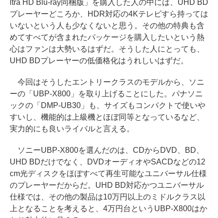
ltra HD Blu-ray同梱版」を購入した人の中には、UHD BD
プレーヤーどころか、HDR対応の4Kテレビすら持っては
いないという人も少なくないと思う。その他の特典も含
めてすべてが含まれたパッケージを購入したいという熱
心はファンは大勢いるはずだ。そうした人にとっても、
UHD BDプレーヤーの低価格化はうれしいはずだ。
今回はそうしたエントリークラスのモデルから、ソニ
ーの「UBP-X800」を取り上げることにした。パナソニ
ックの「DMP-UB30」も、サイズもコンパクトで使いや
すいし、機能的は上級機とほぼ同等となっているなど、
実力的にも良いライバルと言える。
ソニーUBP-X800を選んだのは、CDからDVD、BD、
UHD BDだけでなく、DVDオーディオやSACDなどの12
cm光ディスクをほぼすべて再生可能なユニバーサル仕様
のプレーヤーだからだ。UHD BD対応かつユニバーサル
仕様では、その他の製品は10万円以上のミドルクラス以
上となることを考えると、4万円台というUBP-X800はか