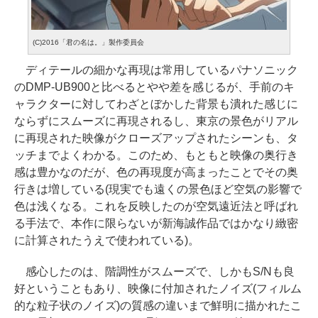
(C)2016「君の名は。」製作委員会
ディテールの細かな再現は常用しているパナソニック
のDMP-UB900と比べるとやや差を感じるが、手前のキ
ャラクターに対してわざとぼかした背景も潰れた感じに
ならずにスムーズに再現されるし、東京の景色がリアル
に再現された映像がクローズアップされたシーンも、タ
ッチまでよくわかる。このため、もともと映像の奥行き
感は豊かなのだが、色の再現度が高まったことでその奥
行きは増している(現実でも遠くの景色ほど空気の影響で
色は浅くなる。これを反映したのが空気遠近法と呼ばれ
る手法で、本作に限らないが新海誠作品ではかなり緻密
に計算されたうえで使われている)。
感心したのは、階調性がスムーズで、しかもS/Nも良
好ということもあり、映像に付加されたノイズ(フィルム
的な粒子状のノイズ)の質感の違いまで鮮明に描かれたこ