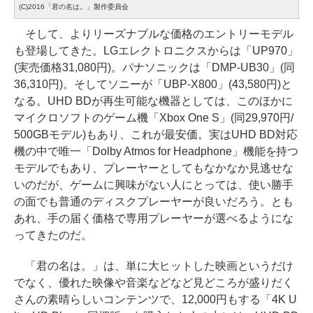
(C)2016「君の名は。」製作委員会
そして、よりリーズナブルな価格のエントリーモデル
も登場してきた。LGエレクトロニクスからは「UP970」
(実売価格31,080円)。パナソニックは「DMP-UB30」(同
36,310円)。そしてソニーが「UBP-X800」(43,580円)と
なる。UHD BDが再生可能な機器としては、このほかに
マイクロソフトのゲーム機「Xbox One S」(同29,970円/
500GBモデル)もあり、これが最安価。実はUHD BD対応
機の中で唯一「Dolby Atmos for Headphone」機能を持つ
モデルでもあり、プレーヤーとしてもなかなか見逃せな
いのだが、ゲームに興味がない人にとっては、使い勝手
の面でも普通のディスクプレーヤーが良いだろう。とも
あれ、手の届く価格で専用プレーヤーが選べるようにな
ってきたのだ。
「君の名は。」は、単に大ヒットした映画というだけ
でなく、優れた映像や音楽などなど見どころが盛りだく
さんの素晴らしいコンテンツで、12,000円もする「4K U