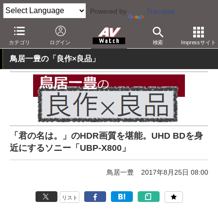
Powered by
Translate
AV Watch
製品
BD/DVDプレーヤー
ソニー
カテゴリ
ログイン
検索
Impressサイト
鳥居一豊の「良作×良品」
「君の名は。」のHDR画質を堪能。UHD BDを身
近にするソニー「UBP-X800」
鳥居一豊
2017年8月25日 08:00
リスト