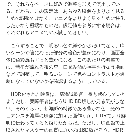
で、それらをベースに好みで調整を加えて使用してい
る。だから、この設定は、あらゆる映像をよりよく見る
ための調整ではなく、アニメをよりよく見るために特化
したかなり極端なものだ。設定値を参考にする場合は、
くれぐれもアニメでのみ試してほしい。
こうすることで、明るい色の鮮やかさだけでなく、暗
いシーンや陰になった部分の暗色が豊かになり、画面全
体に色彩感もぐっと豊かになる。このあたりの調整で
は、彗星が流れる夜の空、口噛み酒の神事を行なう場面
などで調整して、明るいシーンで色やコントラストが過
剰になっていないかを確認するようにしている。
HDR化された映像は、新海誠監督自身も感心していた
ようだし、実際筆者はもうUHD BD版しか見る気がしな
い。そのくらい、新海誠の特徴である豊かな色、光のニ
ュアンスを濃厚に映像に加えた画作りが、HDRでより鮮
明に伝わってくると感じたからだ。ただし、映画館で上
映されたマスターの画質に近いのはBD版だろう。HDR