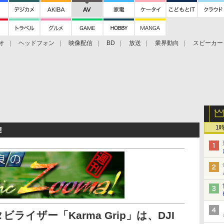
オ
ヘッドフォン
映像配信
BD
放送
業界動向
スピーカー
ェクタ
PS4
BDプレーヤー
映像配信
BD
1
!
ビライザー「Karma Grip」は、DJI