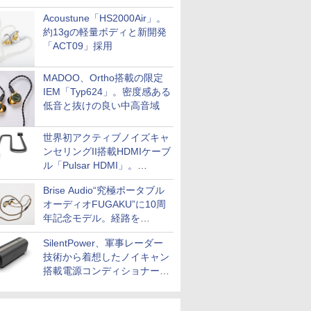
Acoustune「HS2000Air」。
約13gの軽量ボディと新開発
「ACT09」採用
MADOO、Ortho搭載の限定
IEM「Typ624」。密度感ある
低音と抜けの良い中高音域
世界初アクティブノイズキャ
ンセリングII搭載HDMIケーブ
ル「Pulsar HDMI」。
SilentPowerから
Brise Audio“究極ポータブル
オーディオFUGAKU”に10周
年記念モデル。経路を
NISHIKIで統一。400万円
SilentPower、軍事レーダー
技術から着想したノイキャン
搭載電源コンディショナー
「AC iPurifier2」