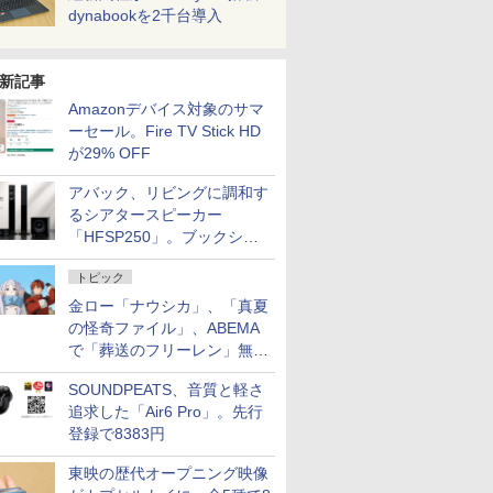
dynabookを2千台導入
新記事
Amazonデバイス対象のサマ
ーセール。Fire TV Stick HD
が29% OFF
アバック、リビングに調和す
るシアタースピーカー
「HFSP250」。ブックシェ
ルフはペア3万円以下
トピック
金ロー「ナウシカ」、「真夏
の怪奇ファイル」、ABEMA
で「葬送のフリーレン」無料
配信など。夏の特番・配信情
SOUNDPEATS、音質と軽さ
報
追求した「Air6 Pro」。先行
登録で8383円
東映の歴代オープニング映像