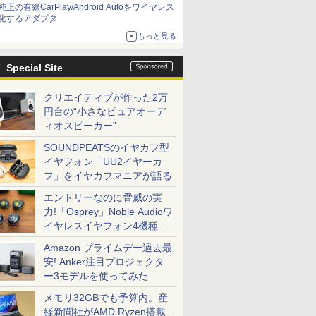
純正の有線CarPlay/Android Autoをワイヤレス
化するアダプタ
もっと見る
Special Site
クリエイティブが作った2万
円台の“小さなピュアオーデ
ィオスピーカー”
SOUNDPEATSのイヤカフ型
イヤフォン「UU2イヤーカ
フ」をイヤカフマニアが語る
エントリーなのに脅威の実
力!「Osprey」Noble Audioワ
イヤレスイヤフォン4機種を
一気に聴く
Amazon プライムデー過去最
安! Anker注目プロジェクタ
ー3モデルを使ってみた
メモリ32GBでも予算内。産
経新聞社がAMD Ryzen搭載