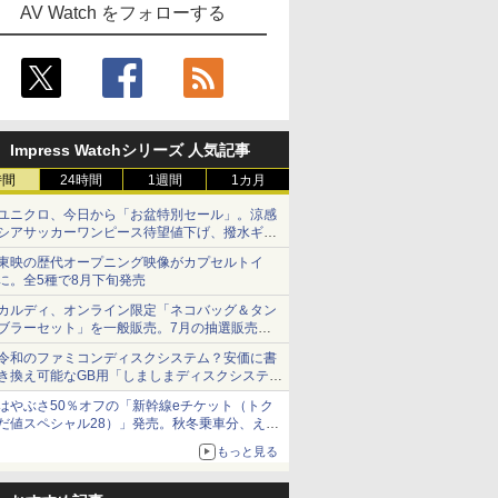
AV Watch をフォローする
Impress Watchシリーズ 人気記事
時間
24時間
1週間
1カ月
ユニクロ、今日から「お盆特別セール」。涼感
シアサッカーワンピース待望値下げ、撥水ギア
ショーツは1990円に
東映の歴代オープニング映像がカプセルトイ
に。全5種で8月下旬発売
カルディ、オンライン限定「ネコバッグ＆タン
ブラーセット」を一般販売。7月の抽選販売の
当選無効分
令和のファミコンディスクシステム？安価に書
き換え可能なGB用「しましまディスクシステ
ム」
はやぶさ50％オフの「新幹線eチケット（トク
だ値スペシャル28）」発売。秋冬乗車分、えき
ねっと限定
もっと見る