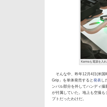
Karmaも電源を
そんな中、昨年12月4日(米国
Grip」を単体発売すると
発表
し
ンバル部分を外してハンディ撮影で使
が付属していた。地上も空撮も
プトだったわけだ。