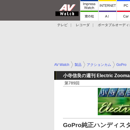
テレビ
レコーダ
ポータブルオーディ
スマートスピーカー
デジカメ
プロジ
AV Watch
製品
アクションカム
GoPro
小寺信良の週刊 Electric Zooma
第789回
GoPro純正ハンディスタ