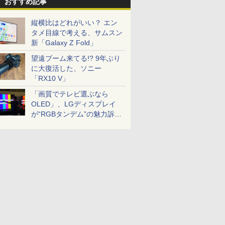
おすすめ記事
縦横比はどれがいい？ エン
タメ目線で考える、サムスン
新「Galaxy Z Fold」
望遠ブーム来てる!? 9年ぶり
に大復活した、ソニー
「RX10 V」
「画質でテレビ選ぶなら
OLED」、LGディスプレイ
が“RGBタンデム”の魅力訴
求。液晶とのガチ比較も