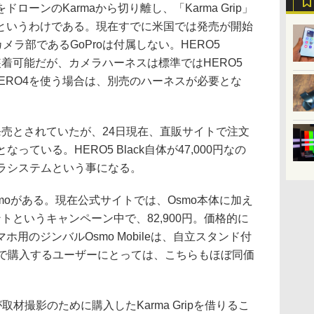
ーンのKarmaから切り離し、「Karma Grip」
というわけである。現在すでに米国では発売が開始
メラ部であるGoProは付属しない。HERO5
ilverが装着可能だが、カメラハーネスは標準ではHERO5
HERO4を使う場合は、別売のハーネスが必要とな
売とされていたが、24日現在、直販サイトで注文
なっている。HERO5 Black自体が47,000円なの
メラシステムという事になる。
smoがある。現在公式サイトでは、Osmo本体に加え
トというキャンペーン中で、82,900円。価格的に
用のジンバルOsmo Mobileは、自立スタンド付
rip単体で購入するユーザーにとっては、こちらもほぼ同価
が取材撮影のために購入したKarma Gripを借りるこ