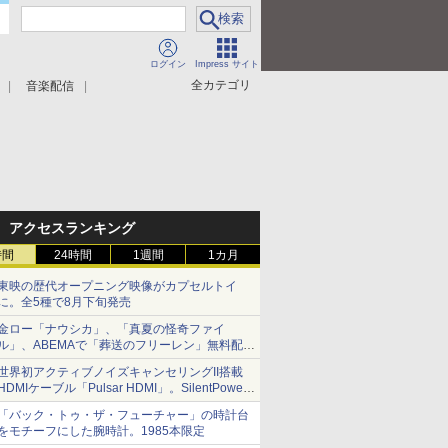
ログイン
Impress サイト
全カテゴリ
音楽配信
アクセスランキング
時間
24時間
1週間
1カ月
東映の歴代オープニング映像がカプセルトイ
に。全5種で8月下旬発売
金ロー「ナウシカ」、「真夏の怪奇ファイ
ル」、ABEMAで「葬送のフリーレン」無料配信
など。夏の特番・配信情報
世界初アクティブノイズキャンセリングII搭載
HDMIケーブル「Pulsar HDMI」。SilentPower
から
「バック・トゥ・ザ・フューチャー」の時計台
をモチーフにした腕時計。1985本限定