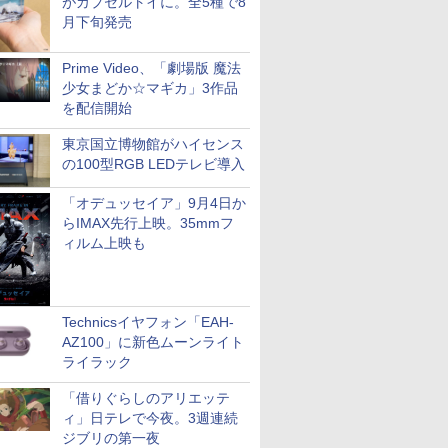
がカプセルトイに。全5種で8
月下旬発売
Prime Video、「劇場版 魔法
少女まどか☆マギカ」3作品
を配信開始
東京国立博物館がハイセンス
の100型RGB LEDテレビ導入
「オデュッセイア」9月4日か
らIMAX先行上映。35mmフ
ィルム上映も
Technicsイヤフォン「EAH-
AZ100」に新色ムーンライト
ライラック
「借りぐらしのアリエッテ
ィ」日テレで今夜。3週連続
ジブリの第一夜