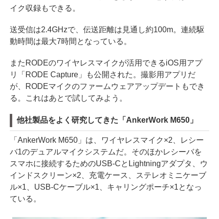
イク収録もできる。
送受信は2.4GHzで、伝送距離は見通し約100m。連続駆
動時間は最大7時間となっている。
またRODEのワイヤレスマイクが活用できるiOS用アプ
リ「RODE Capture」も公開された。撮影用アプリだ
が、RODEマイクのファームウェアアップデートもでき
る。これはあとで試してみよう。
他社製品をよく研究してきた「AnkerWork M650」
「AnkerWork M650」は、ワイヤレスマイク×2、レシー
バ1のデュアルマイクシステムだ。そのほかレシーバを
スマホに接続するためのUSB-CとLightningアダプタ、ウ
インドスクリーン×2、充電ケース、ステレオミニケーブ
ル×1、USB-Cケーブル×1、キャリングポーチ×1となっ
ている。