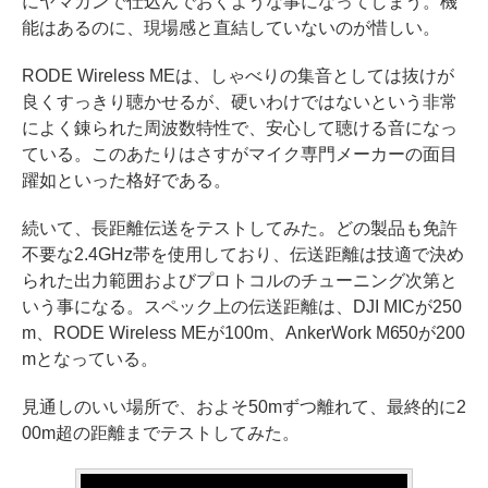
にヤマカンで仕込んでおくような事になってしまう。機
能はあるのに、現場感と直結していないのが惜しい。
RODE Wireless MEは、しゃべりの集音としては抜けが
良くすっきり聴かせるが、硬いわけではないという非常
によく錬られた周波数特性で、安心して聴ける音になっ
ている。このあたりはさすがマイク専門メーカーの面目
躍如といった格好である。
続いて、長距離伝送をテストしてみた。どの製品も免許
不要な2.4GHz帯を使用しており、伝送距離は技適で決め
られた出力範囲およびプロトコルのチューニング次第と
いう事になる。スペック上の伝送距離は、DJI MICが250
m、RODE Wireless MEが100m、AnkerWork M650が200
mとなっている。
見通しのいい場所で、およそ50mずつ離れて、最終的に2
00m超の距離までテストしてみた。