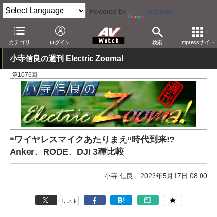
Powered by
Translate
AV Watch
製品
映像制作
カテゴリ
ログイン
検索
Impressサイト
小寺信良の週刊 Electric Zooma!
第1076回
“ワイヤレスマイクあたりまえ”時代到来!?
Anker、RODE、DJI 3種比較
小寺 信良
2023年5月17日 08:00
リスト