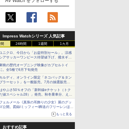
AV Watch をフォローする
Impress Watchシリーズ 人気記事
時間
24時間
1週間
1カ月
ユニクロ、今日から「お盆特別セール」。涼感
シアサッカーワンピース待望値下げ、撥水ギア
ショーツは1990円に
東映の歴代オープニング映像がカプセルトイ
に。全5種で8月下旬発売
カルディ、オンライン限定「ネコバッグ＆タン
ブラーセット」を一般販売。7月の抽選販売の
当選無効分
はやぶさ50％オフの「新幹線eチケット（トク
だ値スペシャル28）」発売。秋冬乗車分、えき
ねっと限定
フェルメール《真珠の耳飾りの少女》展のグッ
ズ公開。図録/ミッフィー/葬送のフリーレンほ
か、注目ブランドコラボが実現
もっと見る
おすすめ記事