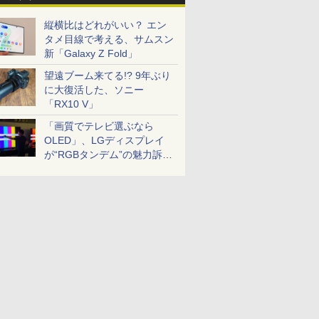
縦横比はどれがいい？ エン
タメ目線で考える、サムスン
新「Galaxy Z Fold」
望遠ブーム来てる!? 9年ぶり
に大復活した、ソニー
「RX10 V」
「画質でテレビ選ぶなら
OLED」、LGディスプレイ
が“RGBタンデム”の魅力訴
求。液晶とのガチ比較も