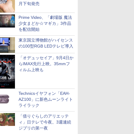
月下旬発売
Prime Video、「劇場版 魔法
少女まどか☆マギカ」3作品
を配信開始
東京国立博物館がハイセンス
の100型RGB LEDテレビ導入
「オデュッセイア」9月4日か
らIMAX先行上映。35mmフ
ィルム上映も
Technicsイヤフォン「EAH-
AZ100」に新色ムーンライト
ライラック
「借りぐらしのアリエッテ
ィ」日テレで今夜。3週連続
ジブリの第一夜