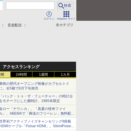
ログイン
Impress サイト
全カテゴリ
音楽配信
アクセスランキング
時間
24時間
1週間
1カ月
東映の歴代オープニング映像がカプセルトイ
に。全5種で8月下旬発売
「バック・トゥ・ザ・フューチャー」の時計台
をモチーフにした腕時計。1985本限定
金ロー「ナウシカ」、「真夏の怪奇ファイ
ル」、ABEMAで「葬送のフリーレン」無料配信
など。夏の特番・配信情報
世界初アクティブノイズキャンセリングII搭載
HDMIケーブル「Pulsar HDMI」。SilentPower
から