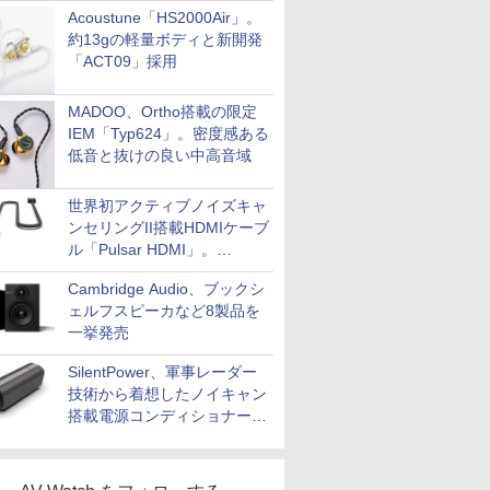
Acoustune「HS2000Air」。
約13gの軽量ボディと新開発
「ACT09」採用
MADOO、Ortho搭載の限定
IEM「Typ624」。密度感ある
低音と抜けの良い中高音域
世界初アクティブノイズキャ
ンセリングII搭載HDMIケーブ
ル「Pulsar HDMI」。
SilentPowerから
Cambridge Audio、ブックシ
ェルフスピーカなど8製品を
一挙発売
SilentPower、軍事レーダー
技術から着想したノイキャン
搭載電源コンディショナー
「AC iPurifier2」