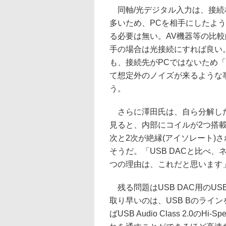
同軸/光デジタル入力は、接続
多いため、PCを相手にしたよ
る必要は無い。AV機器等の比
手の場合は光接続にすれば良い
も、接続先がPCではないため
て想定外のノイズが来るような事
う。
さらに澤田氏は、自ら分解したE
見ると、内部にコイルが2つ搭
次と2次が絶縁(アイソレート)
そうだ。「USB DACと比べ
つの理由は、これだと思います」
残る問題はUSB DAC用のUSB
取り早いのは、USB Bのライ
ばUSB Audio Class 2.0