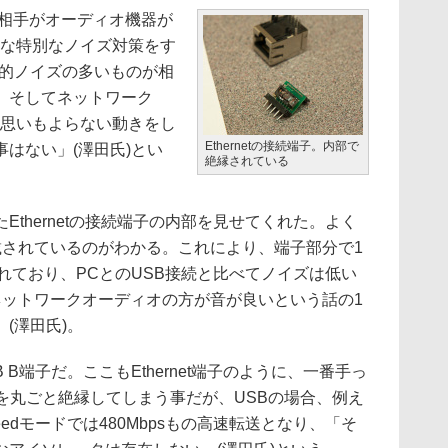
相手がオーディオ機器が
うな特別なノイズ対策をす
較的ノイズの多いものが相
。そしてネットワーク
「思いもよらない動きをし
Ethernetの接続端子。内部で
はない」(澤田氏)とい
絶縁されている
thernetの接続端子の内部を見せてくれた。よく
載されているのがわかる。これにより、端子部分で1
されており、PCとのUSB接続と比べてノイズは低い
、ネットワークオーディオの方が音が良いという話の1
(澤田氏)。
 B端子だ。ここもEthernet端子のように、一番手っ
ンを丸ごと絶縁してしまう事だが、USBの場合、例え
のHi-Speedモードでは480Mbpsもの高速転送となり、「そ