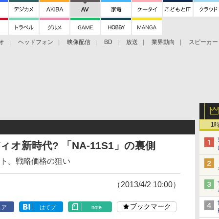
オ
ヘッドフォン
映像配信
BD
放送
業界動向
スピーカー
ェクタ
PS4
BDプレーヤー
映像配信
BD
1
オ新時代? 「NA-11S1」の裏側
ット。戦略価格の狙い
（2013/4/2 10:00）
ブックマーク
ェア
はてブ
note