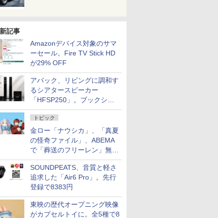
新記事
Amazonデバイス対象のサマ
ーセール。Fire TV Stick HD
が29% OFF
アバック、リビングに調和す
るシアタースピーカー
「HFSP250」。ブックシェ
ルフはペア3万円以下
トピック
金ロー「ナウシカ」、「真夏
の怪奇ファイル」、ABEMA
で「葬送のフリーレン」無料
配信など。夏の特番・配信情
SOUNDPEATS、音質と軽さ
報
追求した「Air6 Pro」。先行
登録で8383円
東映の歴代オープニング映像
がカプセルトイに。全5種で8