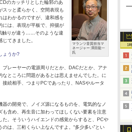
CDのカッチリとした輪郭のあ
がスッと柔らかく、空間表現も
れはわかるのですが、違和感を
的には、表現が平板で、抑揚が
肌触りが違う……そのような違
感じてきました。
マランツ音質担当マ
1
ネージャー 澤田龍一
氏
しょうか?
、プレーヤーの電源周りだとか、DACだとか、アナ
的なところに問題があるとは思えませんでした。に
接続相手、つまりPCであったり、NASやルータ
器の開発で、ノイズ源になるものを、電気的なノ
ズも含め、再生音に加わってほしくない要素を注意
した。そういうハイエンドの感覚からすると、PCや
うのは、三桁くらい上なんですよ。“多少多い”とい