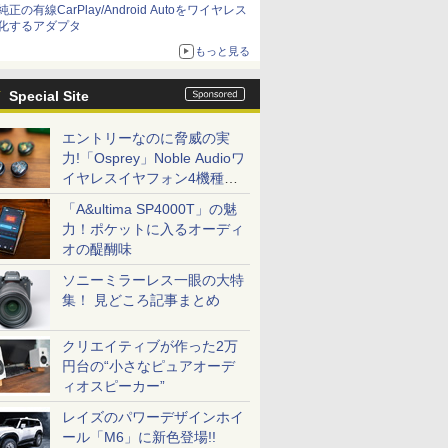
純正の有線CarPlay/Android Autoをワイヤレス
化するアダプタ
もっと見る
Special Site
エントリーなのに脅威の実
力!「Osprey」Noble Audioワ
イヤレスイヤフォン4機種を
一気に聴く
「A&ultima SP4000T」の魅
力！ポケットに入るオーディ
オの醍醐味
ソニーミラーレス一眼の大特
集！ 見どころ記事まとめ
クリエイティブが作った2万
円台の“小さなピュアオーデ
ィオスピーカー”
レイズのパワーデザインホイ
ール「M6」に新色登場!!