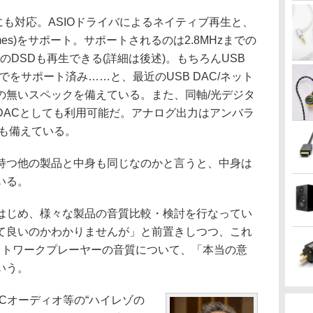
生にも対応。ASIOドライバによるネイティブ再生と、
CM Frames)をサポート。サポートされるのは2.8MHzまでの
zのDSDも再生できる(詳細は後述)。もちろんUSB
kHzまでをサポート済み……と、最近のUSB DAC/ネット
の無いスペックを備えている。また、同軸/光デジタ
DACとしても利用可能だ。アナログ出力はアンバラ
力も備えている。
つ他の製品と中身も同じなのかと言うと、中身は
いる。
じめ、様々な製品の音質比較・検討を行なってい
て良いのかわかりませんが」と前置きしつつ、これ
ネットワークプレーヤーの音質について、「本当の意
いう。
PCオーディオ等の“ハイレゾの