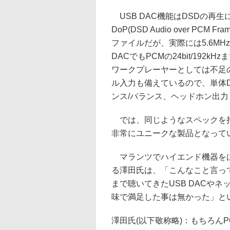
USB DAC機能はDSDの再
DoP(DSD Audio over P
ファイルだが、実際には5.6MH
DACでもPCMの24bit/192
ワークプレーヤーとしては不足
ル入力も備えているので、単体
ンス/バランス、ヘッドホン出
では、同じようなスペックを持
非常にユニークな製品となって
マランツでハイエンド機器をは
る澤田氏は、「こんなこと言っ
まで聴いてきたUSB DACや
味で満足した事は無かった」と
澤田氏(以下敬称略)：もちろん