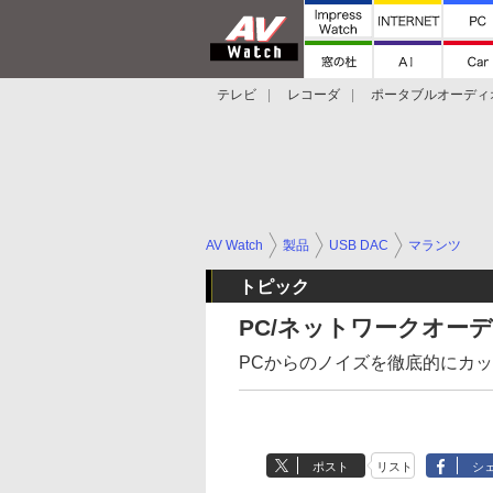
テレビ
レコーダ
ポータブルオーディ
スマートスピーカー
デジカメ
プロジ
AV Watch
製品
USB DAC
マランツ
トピック
PC/ネットワークオーディ
PCからのノイズを徹底的にカ
ポスト
リスト
シ