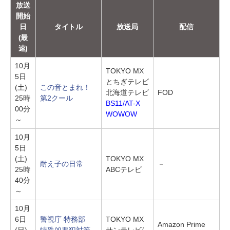
放送
開始
日
タイトル
放送局
配信
(最
速)
10月
TOKYO MX
5日
とちぎテレビ
(土)
この音とまれ！
北海道テレビ
FOD
25時
第2クール
BS11/AT-X
00分
WOWOW
～
10月
5日
(土)
TOKYO MX
耐え子の日常
－
25時
ABCテレビ
40分
～
10月
6日
警視庁 特務部
TOKYO MX
Amazon Prime
(日)
特殊凶悪犯対策
サンテレビ/