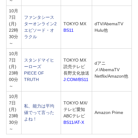
～
10月
7日
ファンタシース
(月)
ターオンライン2
TOKYO MX
dTV/AbemaTV
22時
エピソード・オ
BS11
Hulu他
30分
ラクル
～
10月
7日
スタンドマイヒ
TOKYO MX
dアニ
(月)
ーローズ
読売テレビ
メ/AbemaTV
23時
PIECE OF
長野文化放送
Netflix/Amazon他
00分
TRUTH
J:COM/BS11
～
10月
7日
TOKYO MX/
私、能力は平均
(月)
テレビ愛知
値でって言った
Amazon Prime
23時
ABCテレビ
よね！
30分
BS11/AT-X
～