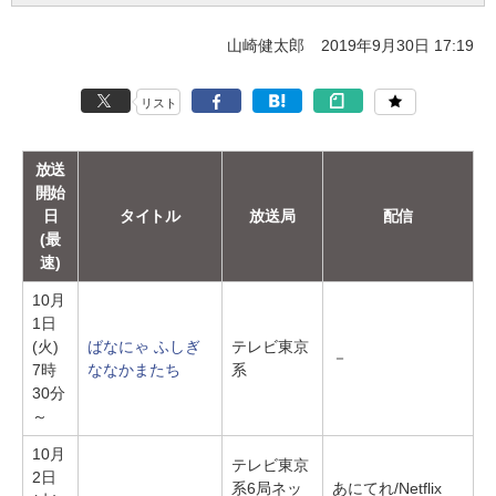
山崎健太郎
2019年9月30日 17:19
リスト
放送
開始
日
タイトル
放送局
配信
(最
速)
10月
1日
(火)
ばなにゃ ふしぎ
テレビ東京
－
7時
ななかまたち
系
30分
～
10月
テレビ東京
2日
系6局ネッ
あにてれ/Netflix