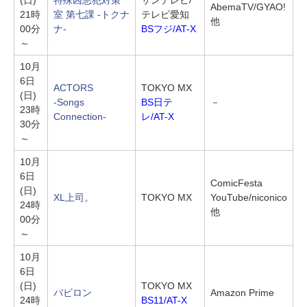
AbemaTV/GYAO!
21時
室 第七課 -トクナ
テレビ愛知
他
00分
ナ-
BSフジ/AT-X
～
10月
6日
ACTORS
TOKYO MX
(日)
-Songs
BS日テ
－
23時
Connection-
レ/AT-X
30分
～
10月
6日
ComicFesta
(日)
XL上司。
TOKYO MX
YouTube/niconico
24時
他
00分
～
10月
6日
(日)
TOKYO MX
バビロン
Amazon Prime
24時
BS11/AT-X