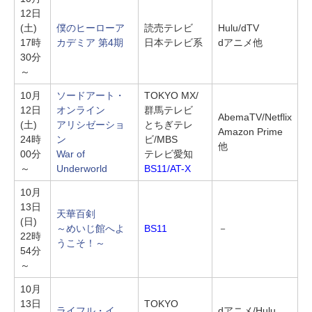
12日
(土)
僕のヒーローア
読売テレビ
Hulu/dTV
17時
カデミア 第4期
日本テレビ系
dアニメ他
30分
～
10月
ソードアート・
TOKYO MX/
12日
オンライン
群馬テレビ
AbemaTV/Netflix
(土)
アリシゼーショ
とちぎテレ
Amazon Prime
24時
ン
ビ/MBS
他
00分
War of
テレビ愛知
～
Underworld
BS11/AT-X
10月
13日
天華百剣
(日)
～めいじ館へよ
BS11
－
22時
うこそ！～
54分
～
10月
13日
TOKYO
ライフル・イ
dアニメ/Hulu