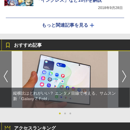
「イングレス」など10作を解説
2018年9月28日
もっと関連記事を見る
おすすめ記事
縦横比はどれがいい？ エンタメ目線で考える、サムスン
新「Galaxy Z Fold」
●
●
●
アクセスランキング