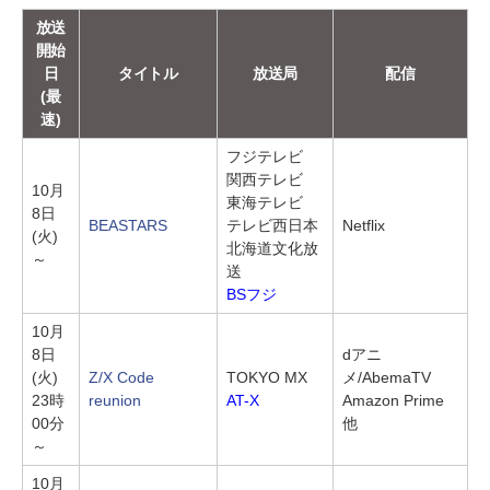
放送
開始
日
タイトル
放送局
配信
(最
速)
フジテレビ
関西テレビ
10月
東海テレビ
8日
BEASTARS
テレビ西日本
Netflix
(火)
北海道文化放
～
送
BSフジ
10月
8日
dアニ
(火)
Z/X Code
TOKYO MX
メ/AbemaTV
23時
reunion
AT-X
Amazon Prime
00分
他
～
10月