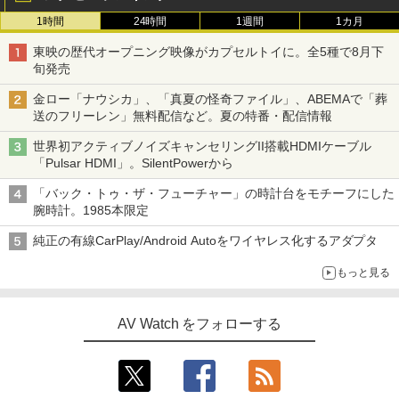
1時間
24時間
1週間
1カ月
東映の歴代オープニング映像がカプセルトイに。全5種で8月下
旬発売
金ロー「ナウシカ」、「真夏の怪奇ファイル」、ABEMAで「葬
送のフリーレン」無料配信など。夏の特番・配信情報
世界初アクティブノイズキャンセリングII搭載HDMIケーブル
「Pulsar HDMI」。SilentPowerから
「バック・トゥ・ザ・フューチャー」の時計台をモチーフにした
腕時計。1985本限定
純正の有線CarPlay/Android Autoをワイヤレス化するアダプタ
もっと見る
AV Watch をフォローする