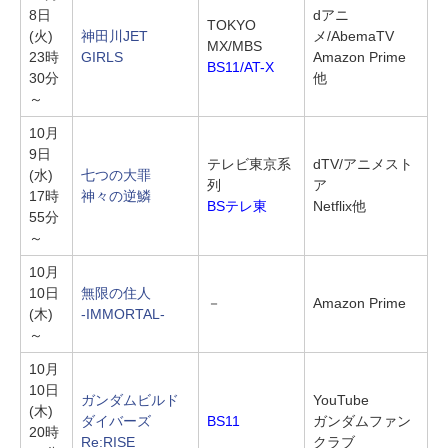
8日
dアニ
TOKYO
(火)
神田川JET
メ/AbemaTV
MX/MBS
23時
GIRLS
Amazon Prime
BS11/AT-X
30分
他
～
10月
9日
テレビ東京系
dTV/アニメスト
(水)
七つの大罪
列
ア
17時
神々の逆鱗
BSテレ東
Netflix他
55分
～
10月
10日
無限の住人
－
Amazon Prime
(木)
-IMMORTAL-
～
10月
10日
ガンダムビルド
YouTube
(木)
ダイバーズ
BS11
ガンダムファン
20時
Re:RISE
クラブ