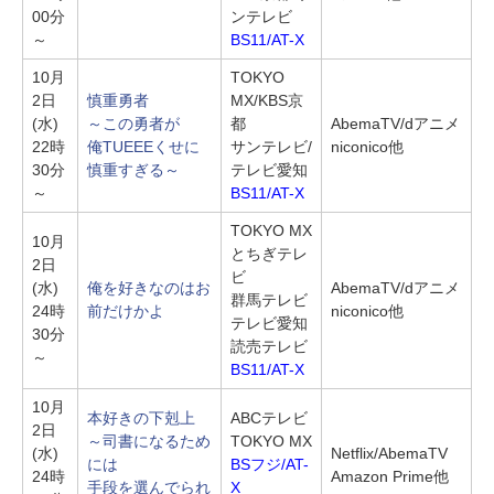
00分
ンテレビ
～
BS11/AT-X
10月
TOKYO
2日
慎重勇者
MX/KBS京
(水)
～この勇者が
都
AbemaTV/dアニメ
22時
俺TUEEEくせに
サンテレビ/
niconico他
30分
慎重すぎる～
テレビ愛知
～
BS11/AT-X
TOKYO MX
10月
とちぎテレ
2日
ビ
(水)
俺を好きなのはお
AbemaTV/dアニメ
群馬テレビ
24時
前だけかよ
niconico他
テレビ愛知
30分
読売テレビ
～
BS11/AT-X
10月
本好きの下剋上
ABCテレビ
2日
～司書になるため
TOKYO MX
(水)
Netflix/AbemaTV
には
BSフジ/AT-
24時
Amazon Prime他
手段を選んでられ
X