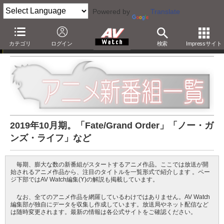
Powered by
Translate
アニメ新番組一覧
カテゴリ
ログイン
検索
Impressサイト
2019年10月期。「Fate/Grand Order」「ノー・ガ
ンズ・ライフ」など
毎期、膨大な数の新番組がスタートするアニメ作品。ここでは放送が開
始されるアニメ作品から、注目のタイトルを一覧形式で紹介します 。ペー
ジ下部ではAV Watch編集(Y)の解説も掲載しています。
なお、全てのアニメ作品を網羅しているわけではありません。AV Watch
編集部が独自にデータを収集し作成しています。放送局やネット配信など
は随時変更されます。最新の情報は各公式サイトをご確認ください。