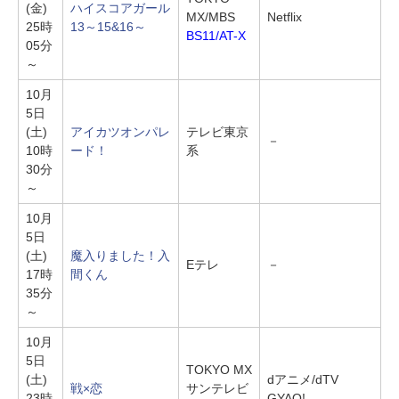
(金)
ハイスコアガール
MX/MBS
Netflix
25時
13～15&16～
BS11/AT-X
05分
～
10月
5日
(土)
アイカツオンパレ
テレビ東京
－
10時
ード！
系
30分
～
10月
5日
(土)
魔入りました！入
Eテレ
－
17時
間くん
35分
～
10月
5日
TOKYO MX
(土)
dアニメ/dTV
戦×恋
サンテレビ
23時
GYAO!