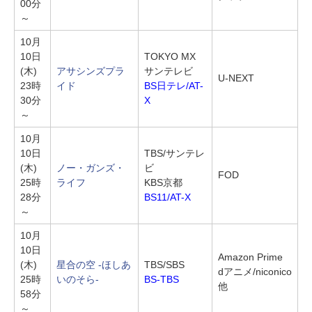
00分
～
10月
10日
TOKYO MX
(木)
アサシンズプラ
サンテレビ
U-NEXT
23時
イド
BS日テレ/AT-
30分
X
～
10月
10日
TBS/サンテレ
(木)
ノー・ガンズ・
ビ
FOD
25時
ライフ
KBS京都
28分
BS11/AT-X
～
10月
10日
Amazon Prime
(木)
星合の空 -ほしあ
TBS/SBS
dアニメ/niconico
25時
いのそら-
BS-TBS
他
58分
～