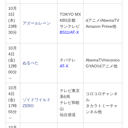
10月
3日
TOKYO MX
(木)
KBS京都
dアニメ/AbemaTV
アズールレーン
23時
サンテレビ
Amazon Prime他
30分
BS11/AT-X
～
10月
4日
(金)
チバテレ
AbemaTV/niconico
ぬるぺた
12時
AT-X
GYAO!/dアニメ他
00分
～
10月
テレビ東京
4日
コロコロチャンネ
系6局
(金)
ゾイドワイルド
ル
テレビ和歌
17時
ZERO
タカラトミーチャ
山
55分
ンネル他
仙台放送
～
10月