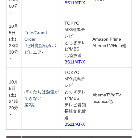
BS11/AT-X
00分
～
TOKYO
10月
MX/群馬テ
5日
Fate/Grand
レビ
(土)
Order
Amazon Prime
とちぎテレ
23時
-絶対魔獣戦線バ
AbemaTV/Hulu他
ビ/MBS
30分
ビロニア-
北陸放送
～
BS11/AT-X
TOKYO
MX/群馬テ
10月
レビ
5日
ぼくたちは勉強が
とちぎテレ
(土)
AbemaTV/dTV
できない
ビ/MBS
24時
niconico他
第2期
テレビ愛知
30分
長崎文化放
～
送
BS11/AT-X