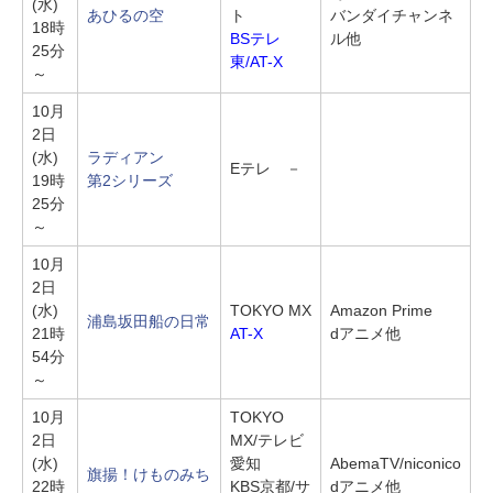
(水)
あひるの空
ト
バンダイチャンネ
18時
BSテレ
ル他
25分
東/AT-X
～
10月
2日
(水)
ラディアン
Eテレ －
19時
第2シリーズ
25分
～
10月
2日
(水)
TOKYO MX
Amazon Prime
浦島坂田船の日常
21時
AT-X
dアニメ他
54分
～
10月
TOKYO
2日
MX/テレビ
(水)
愛知
AbemaTV/niconico
旗揚！けものみち
22時
KBS京都/サ
dアニメ他