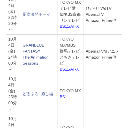
TOKYO MX
4日
テレビ愛
ひかりTV/dTV
(金)
厨病激発ボーイ
知/KBS京都
AbemaTV
22時
サンテレビ
Amazon Prime他
30分
BS11/AT-X
～
10月
TOKYO
4日
GRANBLUE
MX/MBS
(金)
FANTASY
群馬テレビ
AbemaTV/dアニメ
24時
The Animation
とちぎテレ
Amazon Prime他
00分
Season2
ビ
～
BS11/AT-X
10月
4日
(金)
TOKYO MX
どるふろ -癒し編-
－
25時
BS11
00分
～
10月
4日
TOKYO