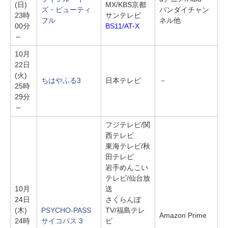
(日)
MX/KBS京都
ズ・ビューティ
バンダイチャン
23時
サンテレビ
フル
ネル他
00分
BS11/AT-X
～
10月
22日
(火)
ちはやふる3
日本テレビ
－
25時
29分
～
フジテレビ/関
西テレビ
東海テレビ/秋
田テレビ
岩手めんこい
テレビ/仙台放
10月
送
24日
さくらんぼ
(木)
PSYCHO-PASS
TV/福島テレ
Amazon Prime
24時
サイコパス 3
ビ