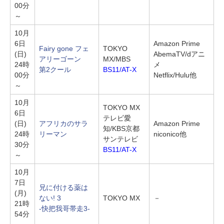
00分
～
10月
6日
Amazon Prime
Fairy gone フェ
TOKYO
(日)
AbemaTV/dアニ
アリーゴーン
MX/MBS
24時
メ
第2クール
BS11/AT-X
00分
Netflix/Hulu他
～
10月
TOKYO MX
6日
テレビ愛
(日)
アフリカのサラ
Amazon Prime
知/KBS京都
24時
リーマン
niconico他
サンテレビ
30分
BS11/AT-X
～
10月
7日
兄に付ける薬は
(月)
ない! 3
TOKYO MX
－
21時
-快把我哥帯走3-
54分