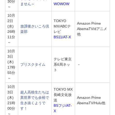
30分
ません～
WOWOW
～
10月
2日
TOKYO
Amazon Prime
(水)
放課後さいころ倶
MX/ABCテ
AbemaTV/dアニメ
26時
楽部
レビ
他
11分
BS11/AT-X
～
10月
3日
テレビ東京
(木)
プリスクタイム
系6局ネッ
－
17時
ト
55分
～
10月
TOKYO MX
3日
超人高校生たちは
長崎文化放
(木)
異世界でも余裕で
Amazon Prime
送
21時
生き抜くようで
AbemaTV/Hulu他
BSフジ/AT-
00分
す！
X
～