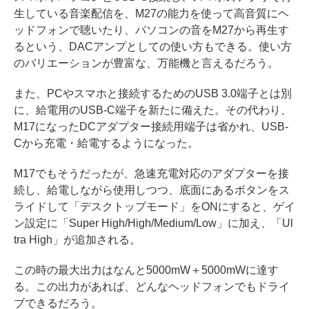
生している音楽配信を、M27の能力を使って高音質にヘ
ッドフォンで聴いたり、パソコンの音をM27から再生す
るという、DACアンプとしての使い方もできる。使い方
のバリエーションが豊富な、万能機と言えるだろう。
また、PCやスマホと接続するためのUSB 3.0端子とは別
に、給電用のUSB-C端子を新たに備えた。その代わり、
M17になったDCアダプター接続用端子は省かれ、USB-
Cから充電・給電するようになった。
M17でもそうだったが、急速充電対応のアダプターを接
続し、給電しながら使用しつつ、底面にあるボタンをス
ライドして「デスクトップモード」をONにすると、ゲイ
ン設定に「Super High/High/Medium/Low」に加え、「Ul
tra High」が追加される。
この時の最大出力はなんと5000mW＋5000mWに達す
る。この出力があれば、どんなヘッドフォンでもドライ
ブできるだろう。