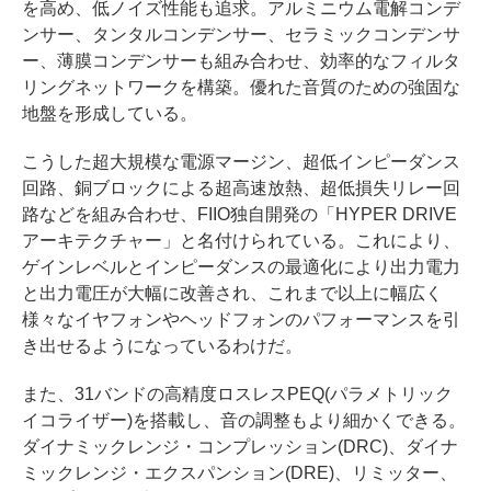
を高め、低ノイズ性能も追求。アルミニウム電解コンデ
ンサー、タンタルコンデンサー、セラミックコンデンサ
ー、薄膜コンデンサーも組み合わせ、効率的なフィルタ
リングネットワークを構築。優れた音質のための強固な
地盤を形成している。
こうした超大規模な電源マージン、超低インピーダンス
回路、銅ブロックによる超高速放熱、超低損失リレー回
路などを組み合わせ、FIIO独自開発の「HYPER DRIVE
アーキテクチャー」と名付けられている。これにより、
ゲインレベルとインピーダンスの最適化により出力電力
と出力電圧が大幅に改善され、これまで以上に幅広く
様々なイヤフォンやヘッドフォンのパフォーマンスを引
き出せるようになっているわけだ。
また、31バンドの高精度ロスレスPEQ(パラメトリック
イコライザー)を搭載し、音の調整もより細かくできる。
ダイナミックレンジ・コンプレッション(DRC)、ダイナ
ミックレンジ・エクスパンション(DRE)、リミッター、