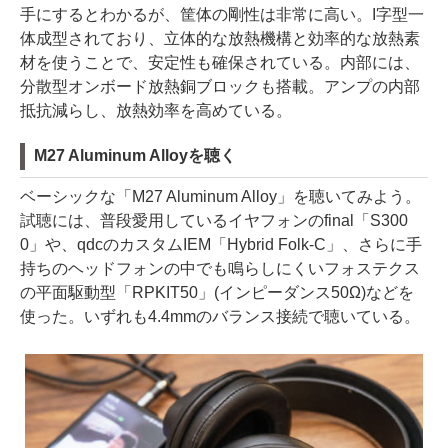
手にするとわかるが、筐体の剛性は非常に高い。I字型一
体成型されており、立体的な放熱機構と効率的な放熱素
材を使うことで、安定性も確保されている。内部には、
分散型オンボード放熱銅ブロックも搭載。アンプの内部
抵抗減らし、放熱効率を高めている。
M27 Aluminum Alloyを聴く
ベーシックな「M27 Aluminum Alloy」を聴いてみよう。
試聴には、普段愛用しているイヤフォンのfinal「S300
0」や、qdcのカスタムIEM「Hybrid Folk-C」、さらに手
持ちのヘッドフォンの中でも鳴らしにくいフォステクス
の平面駆動型「RPKIT50」(インピーダンス50Ω)などを
使った。いずれも4.4mmのバランス接続で聴いている。