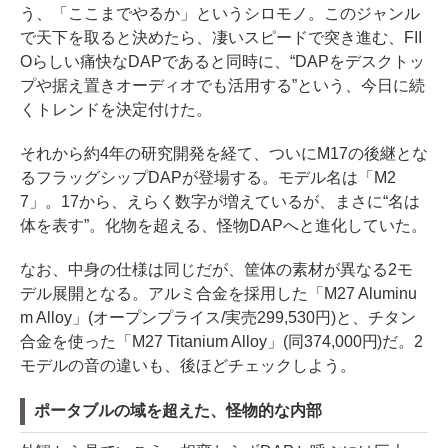
う、「ここまでやるか」というシロモノ。このジャンル
で天下を取ると決めたら、凄いスピードで突き進む、FII
Oらしい痛快なDAPであると同時に、“DAPをデスクトッ
プや据え置きオーディオでも活用する”という、今日に続
くトレンドを決定付けた。
それから約4年の研究開発を経て、ついにM17の後継とな
るフラッグシップDAPが登場する。モデル名は「M2
7」。17から、えらく数字が増えているが、まさに“名は
体を表す”。化物を超える、怪物DAPへと進化していた。
なお、中身の仕様は同じだが、筐体の素材が異なる2モ
デル展開となる。アルミ合金を採用した「M27 Aluminu
m Alloy」(オープンプライス/実売299,530円)と、チタン
合金を使った「M27 Titanium Alloy」(同374,000円)だ。2
モデルの音の違いも、後ほどチェックしよう。
ポータブルの域を超えた、怪物的な内部