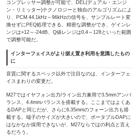
コンプレッサー調整が可能で、DEL(デュアル・エンジ
ン・リミッター)テクノロジーと独自のアルゴリズムによ
り、PCM 44.1kHz～96kHzの信号を、サンプルレート変
換せずにPEQ処理できる。精密な調整ができ、ゲインレ
ンジは+12～-24dB、Q値レンジは0.4～128といった範囲
で調整可能だ。
インターフェイスがより据え置き利用を意識したもの
に
音質に関するスペック以外で注目なのは、インターフェ
イスまわりの変更だ。
M27ではイヤフォン出力/ライン出力兼用で3.5mmアンバ
ランス、4.4mmバランスを搭載する。ここまではよくあ
るDAPと同じだが、さらに6.35mmのフォーン出力も搭
載する。端子のサイズが大きいので、ポータブルDAPに
はなかなか採用できないが、M27ならではの利点と言え
るだろう。