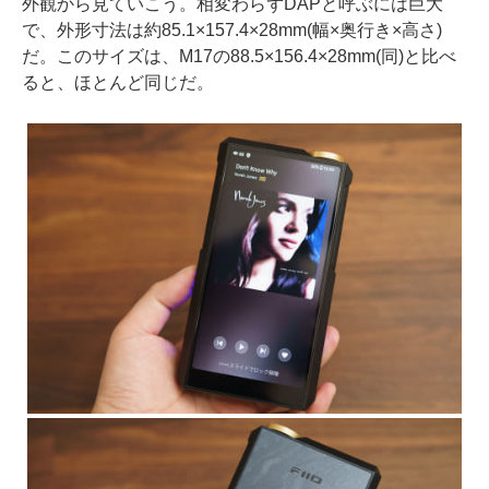
外観から見ていこう。相変わらずDAPと呼ぶには巨大
で、外形寸法は約85.1×157.4×28mm(幅×奥行き×高さ)
だ。このサイズは、M17の88.5×156.4×28mm(同)と比べ
ると、ほとんど同じだ。