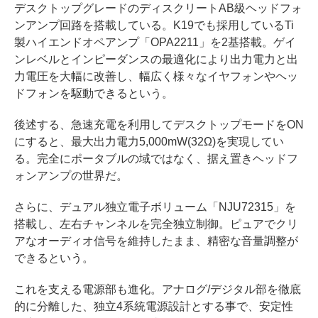
デスクトップグレードのディスクリートAB級ヘッドフォ
ンアンプ回路を搭載している。K19でも採用しているTi
製ハイエンドオペアンプ「OPA2211」を2基搭載。ゲイ
ンレベルとインピーダンスの最適化により出力電力と出
力電圧を大幅に改善し、幅広く様々なイヤフォンやヘッ
ドフォンを駆動できるという。
後述する、急速充電を利用してデスクトップモードをON
にすると、最大出力電力5,000mW(32Ω)を実現してい
る。完全にポータブルの域ではなく、据え置きヘッドフ
ォンアンプの世界だ。
さらに、デュアル独立電子ボリューム「NJU72315」を
搭載し、左右チャンネルを完全独立制御。ピュアでクリ
アなオーディオ信号を維持したまま、精密な音量調整が
できるという。
これを支える電源部も進化。アナログ/デジタル部を徹底
的に分離した、独立4系統電源設計とする事で、安定性