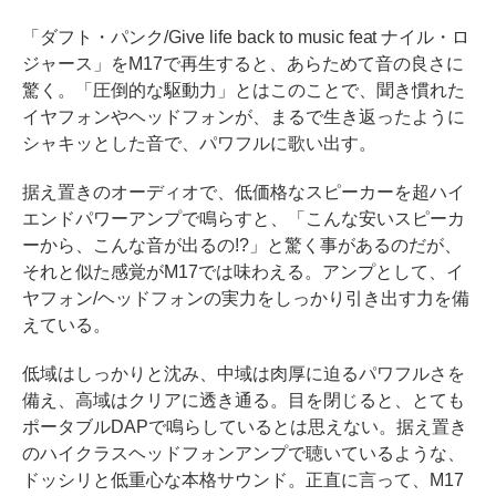
「ダフト・パンク/Give life back to music feat ナイル・ロ
ジャース」をM17で再生すると、あらためて音の良さに
驚く。「圧倒的な駆動力」とはこのことで、聞き慣れた
イヤフォンやヘッドフォンが、まるで生き返ったように
シャキッとした音で、パワフルに歌い出す。
据え置きのオーディオで、低価格なスピーカーを超ハイ
エンドパワーアンプで鳴らすと、「こんな安いスピーカ
ーから、こんな音が出るの!?」と驚く事があるのだが、
それと似た感覚がM17では味わえる。アンプとして、イ
ヤフォン/ヘッドフォンの実力をしっかり引き出す力を備
えている。
低域はしっかりと沈み、中域は肉厚に迫るパワフルさを
備え、高域はクリアに透き通る。目を閉じると、とても
ポータブルDAPで鳴らしているとは思えない。据え置き
のハイクラスヘッドフォンアンプで聴いているような、
ドッシリと低重心な本格サウンド。正直に言って、M17