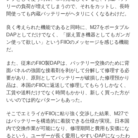
リーの負荷が増えてしまうので、それをカットし、長時
間使っても内蔵バッテリーがヘタリにくくなるわけだ。
良く考えられた機能であると同時に、M27をポータブル
DAPとしてだけでなく、「据え置き機器としてもガンガ
ン使って欲しい」というFIIOのメッセージを感じる機能
だ。
また、従来のFIIO製DAPは、バッテリー交換のために背
面パネルの強固な接着剤を剥がして分解して修理する必
要があり、原則としてバッテリーが破損した修理預かり
品は、本国のFIIOに返送して修理してもらうしかなく、
工賃や送料だけでなく時間もかかり、新しく買った方が
いいのでは的なパターンもあった。
そこでエミライがFIIOに粘り強く交渉した結果、M27で
はバッテリーを構造的に着脱できる仕様が実現。日本国
内で交換作業が可能になり、修理期間と費用も安価にな
るという。ユーザーが長く愛用しやすいDAPになったわ