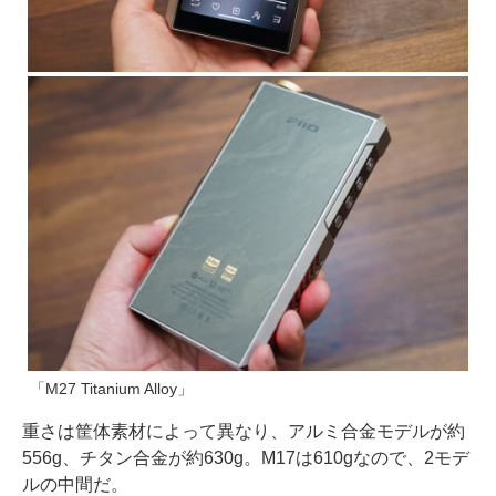
「M27 Titanium Alloy」
重さは筐体素材によって異なり、アルミ合金モデルが約
556g、チタン合金が約630g。M17は610gなので、2モデ
ルの中間だ。