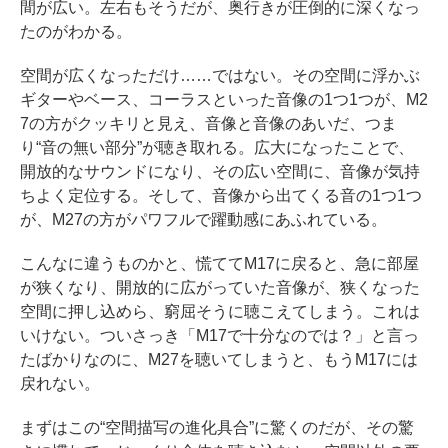
間が広い。左右もそうだが、奥行きが圧倒的に深くなっ
たのがわかる。
空間が広くなっただけ……ではない。その空間に浮かぶ
ギターやベース、コーラスといった音像の1つ1つが、M2
7の方がクッキリと見え、音像と音像のあいだ、つま
り“音の無い部分”が聴き取れる。広大になったことで、
開放的なサウンドになり、その広い空間に、音像が気持
ちよく定位する。そして、音像から出てくる音の1つ1つ
が、M27の方がパワフルで躍動感にあふれている。
こんなに違うものかと、慌ててM17に戻ると、急に部屋
が狭くなり、開放的に広がっていた音像が、狭くなった
空間に押し込めら、窮屈そうに聴こえてしまう。これは
いけない。ついさっき「M17で十分なのでは？」と言っ
たばかりなのに、M27を聴いてしまうと、もうM17には
戻れない。
まずはこの“空間描写の進化具合”に驚くのだが、その驚