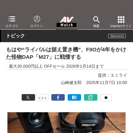
AV Watch
製品
ポータブルオーディオ
その他
カテゴリ
ログイン
検索
Impressサイト
トピック
もはや“ライバルは据え置き機”、FIIOが4年をかけ
た怪物DAP「M27」に戦慄する
最大30,000円以上 OFFセール 2026年1月14日まで
提供：
エミライ
山崎健太郎
2025年11月7日 10:00
リスト