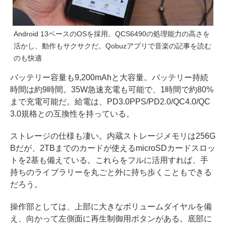
Android 13ベースのOSを採用。QCS6490の処理能力の高さを
活かし、動作もサクサクだ。Qobuzアプリで音楽の記事を読む
のも快適
バッテリー容量も9,200mAhと大容量。バッテリー持続
時間は約9時間。35W急速充電も可能で、1時間で約80%
まで充電可能だ。給電は、PD3.0PPS/PD2.0/QC4.0/QC
3.0規格との互換性を持っている。
ストレージの仕様も凄い。内蔵ストレージメモリは256G
Bだが、2TBまでのカードが使えるmicroSDカードスロッ
トを2基も備えている。これらをフルに活用すれば、手
持ちのライブラリーを丸ごと外に持ち歩くこともできる
だろう。
操作部としては、上部に大きなボリュームダイヤルを備
え、向かって左側面に再生制御用ボタンがある。底部に