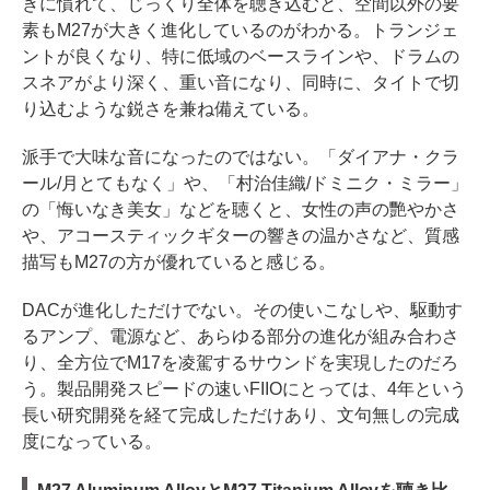
きに慣れて、じっくり全体を聴き込むと、空間以外の要
素もM27が大きく進化しているのがわかる。トランジェ
ントが良くなり、特に低域のベースラインや、ドラムの
スネアがより深く、重い音になり、同時に、タイトで切
り込むような鋭さを兼ね備えている。
派手で大味な音になったのではない。「ダイアナ・クラ
ール/月とてもなく」や、「村治佳織/ドミニク・ミラー」
の「悔いなき美女」などを聴くと、女性の声の艷やかさ
や、アコースティックギターの響きの温かさなど、質感
描写もM27の方が優れていると感じる。
DACが進化しただけでない。その使いこなしや、駆動す
るアンプ、電源など、あらゆる部分の進化が組み合わさ
り、全方位でM17を凌駕するサウンドを実現したのだろ
う。製品開発スピードの速いFIIOにとっては、4年という
長い研究開発を経て完成しただけあり、文句無しの完成
度になっている。