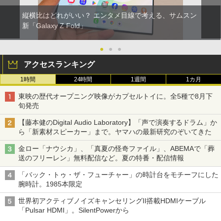
縦横比はどれがいい？ エンタメ目線で考える、サムスン
新「Galaxy Z Fold」
●
●
●
アクセスランキング
1時間
24時間
1週間
1カ月
東映の歴代オープニング映像がカプセルトイに。全5種で8月下
旬発売
【藤本健のDigital Audio Laboratory】「声で演奏するドラム」か
ら「新素材スピーカー」まで。ヤマハの最新研究のぞいてきた
金ロー「ナウシカ」、「真夏の怪奇ファイル」、ABEMAで「葬
送のフリーレン」無料配信など。夏の特番・配信情報
「バック・トゥ・ザ・フューチャー」の時計台をモチーフにした
腕時計。1985本限定
世界初アクティブノイズキャンセリングII搭載HDMIケーブル
「Pulsar HDMI」。SilentPowerから