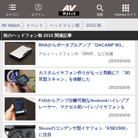
カテゴリ
ログイン
検索
Impressサイト
AV Watch
イベント
ヘッドフォン祭
2015 秋
秋のヘッドフォン祭 2015 関連記事
RHAからポータブルアンプ「DACAMP M1」
アルミヘッドフォンや「DAVE」など出展
(2015/10/24)
カスタムイヤフォン作りがもっと気軽に? 「3D
耳型スキャン」を体験した
(2015/10/24)
FiiOからアンプ分離可能なAndroidハイレゾプ
レーヤー、マクセル初ハイレゾイヤフォンも
(2015/10/24)
Shureのコンデンサ型イヤフォン「KSE1500」
に注目