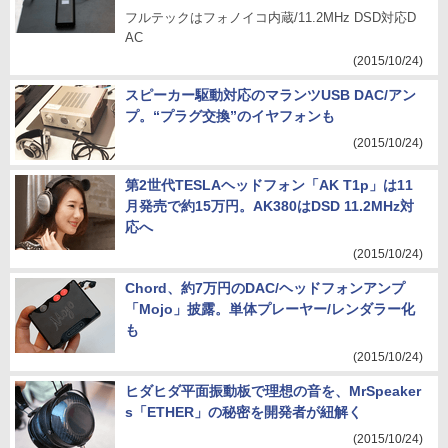
フルテックはフォノイコ内蔵/11.2MHz DSD対応D
AC
(2015/10/24)
スピーカー駆動対応のマランツUSB DAC/アン
プ。“プラグ交換”のイヤフォンも
(2015/10/24)
第2世代TESLAヘッドフォン「AK T1p」は11
月発売で約15万円。AK380はDSD 11.2MHz対
応へ
(2015/10/24)
Chord、約7万円のDAC/ヘッドフォンアンプ
「Mojo」披露。単体プレーヤー/レンダラー化
も
(2015/10/24)
ヒダヒダ平面振動板で理想の音を、MrSpeaker
s「ETHER」の秘密を開発者が紐解く
(2015/10/24)