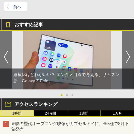
前へ
おすすめ記事
縦横比はどれがいい？ エンタメ目線で考える、サムスン
新「Galaxy Z Fold」
●
●
●
アクセスランキング
1時間
24時間
1週間
1カ月
東映の歴代オープニング映像がカプセルトイに。全5種で8月下
旬発売