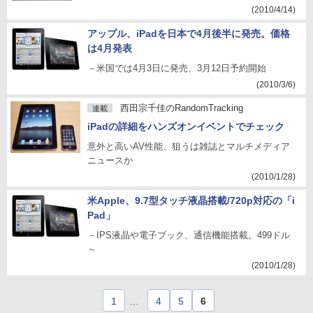
(2010/4/14)
アップル、iPadを日本で4月後半に発売。価格
は4月発表
－米国では4月3日に発売、3月12日予約開始
(2010/3/6)
西田宗千佳のRandomTracking
連載
iPadの詳細をハンズオンイベントでチェック
意外と高いAV性能、狙うは雑誌とマルチメディア
ニュースか
(2010/1/28)
米Apple、9.7型タッチ液晶搭載/720p対応の「i
Pad」
－IPS液晶や電子ブック、通信機能搭載。499ドル
～
(2010/1/28)
1
…
4
5
6