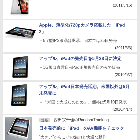
(2011/3/16)
Apple、薄型化/720pカメラ搭載した「iPad
2」
－9.7型IPS液晶は継承。日本では25日発売
(2011/3/3)
アップル、iPadの発売日を5月28日に決定
－3G版は直営店+iPad正規販売店のみで販売
(2010/5/7)
アップル、iPad日本発売延期。米国以外は5月
末発売に
－「米国で大成功のため」。価格は5月10日発表
(2010/4/14)
西田宗千佳のRandomTracking
連載
日本発売前に「iPad」のAV機能をチェック
“大きい”からこその魅力と快適な動作