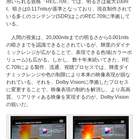
用いられる規格「REC.709」では、明るさは最大100ni
t、暗さは0.117nitsが基準となっており、現在制作されて
いる多くのコンテンツ(SDR)はこのREC.709に準拠して
いる。
人間の視覚は、20,000nitsまでの明るさから0.001nits
の暗さまでを認識できるとされているが、輝度のダイナ
ミックレンジが広がることで、表現できる色域(カラーボ
リューム)も広がる。しかし、数十年来続いてきた、RE
C.709による製作、流通、視聴プロセスでは、輝度ダイ
ナミックレンジや色の制限により本来の映像表現が損な
われている。それを、Dolby Visionに準拠したプロセス
に変更することで、映像表現の制約を解消し、より高画
質、リアリティある映像を実現するのが、Dolby Vision
の狙いだ。