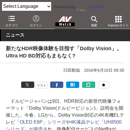
Powered by
Translate
AV Watch
動向
技術・デバイス
カテゴリ
ログイン
検索
Impressサイト
ニュース
新たなHDR映像体験を目指す「Dolby Vision」。
Ultra HD BD対応もまもなく?
臼田勤哉
2016年6月10日 09:30
リスト
ドルビージャパンは9日、HDR対応の新世代映像フォ
ーマット「Dolby Vision(ドルビービジョン)」説明会を開
催した。今春、LGから、Dolby Vision対応の4K有機ELテ
レビ「
OLED E6P」シリーズ
や
4K液晶テレビ「UH8500
シリーズ」が発売
され、映像配信サービスのNetflixが