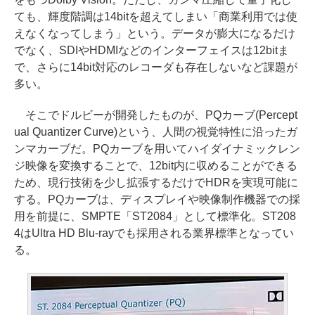
ても、輝度階調は14bitを超えてしまい「商業利用では使
えなくなってしまう」という。データが膨大になるだけ
でなく、SDIやHDMIなどのインターフェイスは12bitま
で、さらに14bit対応のレコーダも存在しないなど課題が
多い。
そこでドルビーが開発したものが、PQカーブ(Percept
ual Quantizer Curve)という、人間の視覚特性に沿ったガ
ンマカーブだ。PQカーブを用いてハイダイナミックレン
ジ映像を変換することで、12bit内に収めることができる
ため、現行技術を少し拡張するだけでHDRを実現可能に
する。PQカーブは、ディスプレイや映像制作機器での採
用を前提に、SMPTE「ST2084」として標準化。ST208
4はUltra HD Blu-rayでも採用される業界標準となってい
る。