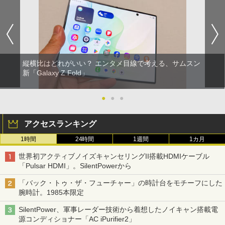
縦横比はどれがいい？ エンタメ目線で考える、サムスン
新「Galaxy Z Fold」
●
●
●
アクセスランキング
1時間
24時間
1週間
1カ月
世界初アクティブノイズキャンセリングII搭載HDMIケーブル
「Pulsar HDMI」。SilentPowerから
「バック・トゥ・ザ・フューチャー」の時計台をモチーフにした
腕時計。1985本限定
SilentPower、軍事レーダー技術から着想したノイキャン搭載電
源コンディショナー「AC iPurifier2」