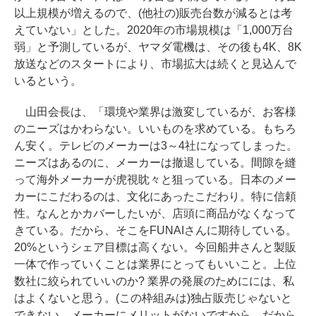
以上規模が増えるので、(他社の)販売台数が減るとは考
えていない」とした。2020年の市場規模は「1,000万台
弱」と予測しているが、ヤマダ電機は、その後も4K、8K
放送などのスタートにより、市場拡大は続くと見込んで
いるという。
山田会長は、「環境や業界は激変しているが、お客様
のニーズはかわらない。いいものを求めている。もちろ
ん安く。テレビのメーカーは3～4社になってしまった。
ニーズはあるのに、メーカーは撤退している。間隙を縫
って海外メーカーが虎視眈々と狙っている。日本のメー
カーにこだわるのは、文化にあったこだわり。特に信頼
性。なんとかカバーしたいが、店頭に商品がなくなって
きている。だから、そこをFUNAIさんに期待している。
20%というシェア目標は高くない。今回船井さんと製販
一体で作っていくことは業界にとってもいいこと。上位
数社に絞られていいのか? 業界の発展のためにには、私
はよくないと思う。(この枠組みは)独占販売じゃないと
できない。メーカーにメリットがないですから。だから