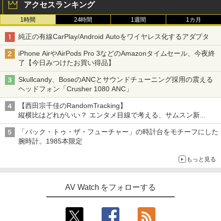
アクセスランキング
1時間
24時間
1週間
1カ月
純正の有線CarPlay/Android Autoをワイヤレス化するアダプタ
iPhone AirやAirPods Pro 3などのAmazonタイムセール、今夜終
了【今日みつけたお買い得品】
Skullcandy、BoseのANCとサウンドチューニング採用の震える
ヘッドフォン「Crusher 1080 ANC」
【西田宗千佳のRandomTracking】
縦横比はどれがいい？ エンタメ目線で考える、サムスン新
「Galaxy Z Fold」
「バック・トゥ・ザ・フューチャー」の時計台をモチーフにした
腕時計。1985本限定
もっと見る
AV Watch をフォローする