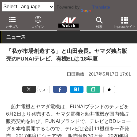
Powered by
Translate
AV Watch
製品
テレビ
その他
カテゴリ
ログイン
検索
Impressサイト
ニュース
「私が市場創造する」と山田会長。ヤマダ独占販
売のFUNAIテレビ、有機ELは'18年夏
臼田勤哉
2017年5月17日 17:01
リスト
船井電機とヤマダ電機は、FUNAIブランドのテレビを
6月2日より発売する。ヤマダ電機と船井電機が国内独占
販売契約を結び、FUNAIブランドで、テレビとBDレコー
ダを本格展開するもので、テレビは合計11機種を一斉発
売。2017年度にシェア5%、販売台数30万台、2020年度