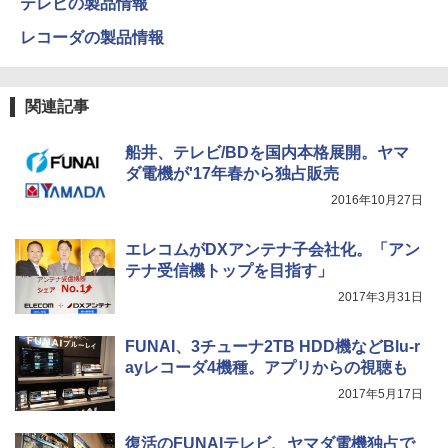
テレビの製品情報
レコーダの製品情報
関連記事
船井、テレビ/BDを国内本格展開。ヤマ
ダ電機が'17年春から独占販売
2016年10月27日
エレコムがDXアンテナ子会社化。「アン
テナ受信機トップを目指す」
2017年3月31日
FUNAI、3チューナ2TB HDD機などBlu-r
ayレコーダ4機種。アプリからの視聴も
2017年5月17日
復活のFUNAIテレビ、ヤマダ電機独占で