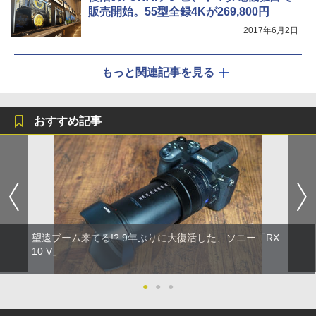
販売開始。55型全録4Kが269,800円
2017年6月2日
もっと関連記事を見る
おすすめ記事
望遠ブーム来てる!? 9年ぶりに大復活した、ソニー「RX
10 V」
●
●
●