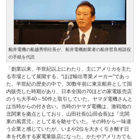
船井電機の船越秀明社長が、船井電機創業者の船井哲良相談役
の手紙を代読
「創業以来、半世紀以上にわたり、主にアメリカを主た
る市場として展開する、“ほぼ輸出専業メーカー”であっ
た。半世紀の歴史の中で、30数年前に東京船井として国
内販売した時期があり、日本全国の70ほどの家電販売店
のうち大手40～50件と取引していた。ヤマダ電機さんと
は当時からの付き合い。当時のヤマダ電機は、激戦地の
北関東を拠点としており、山田社長(山田会長)は『北関
東の風雲児』として名を馳せていた。その時から一味違
う企業と感じていたが、いまや2位を大きく引き離す日
本を代表する家電量販店になった。かたやアメリカでも