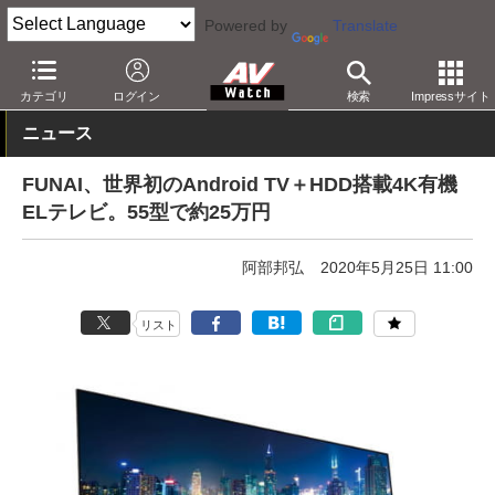
Powered by
Translate
AV Watch
製品
テレビ
4K
カテゴリ
ログイン
検索
Impressサイト
ニュース
FUNAI、世界初のAndroid TV＋HDD搭載4K有機
ELテレビ。55型で約25万円
阿部邦弘
2020年5月25日 11:00
リスト