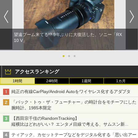
望遠ブーム来てる!? 9年ぶりに大復活した、ソニー「RX
10 V」
●
●
●
アクセスランキング
1時間
24時間
1週間
1カ月
純正の有線CarPlay/Android Autoをワイヤレス化するアダプタ
「バック・トゥ・ザ・フューチャー」の時計台をモチーフにした
腕時計。1985本限定
【西田宗千佳のRandomTracking】
縦横比はどれがいい？ エンタメ目線で考える、サムスン新
「Galaxy Z Fold」
ティアック、カセットテープなどをデジタル化する「思い出アー