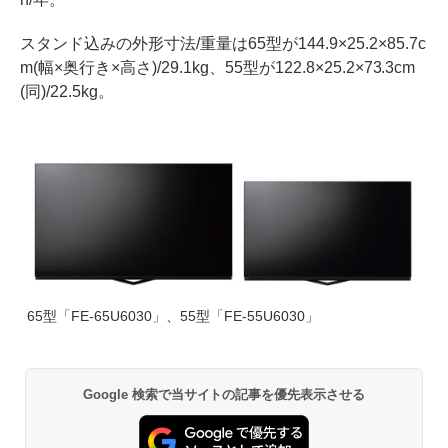
スタンド込みの外形寸法/重量は65型が144.9×25.2×85.7c
m(幅×奥行き×高さ)/29.1kg、55型が122.8×25.2×73.3cm
(同)/22.5kg。
65型「FE-65U6030」、55型「FE-55U6030」
Google 検索で当サイトの記事を優先表示させる