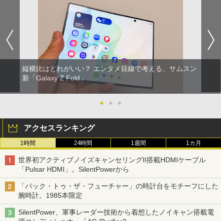
縦横比はどれがいい？ エンタメ目線で考える、サムスン
新「Galaxy Z Fold」
●
●
●
アクセスランキング
1時間
24時間
1週間
1カ月
世界初アクティブノイズキャンセリングII搭載HDMIケーブル
「Pulsar HDMI」。SilentPowerから
「バック・トゥ・ザ・フューチャー」の時計台をモチーフにした
腕時計。1985本限定
SilentPower、軍事レーダー技術から着想したノイキャン搭載電