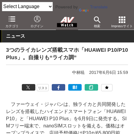
Powered by
Translate
AV Watch
製品
スマートフォン
カテゴリ
ログイン
検索
Impressサイト
ニュース
3つのライカレンズ搭載スマホ「HUAWEI P10/P10
Plus」。自撮りも“ライカ調”
中林暁
2017年6月6日 15:59
リスト
ファーウェイ・ジャパンは、独ライカと共同開発した
レンズを搭載したハイエンドスマートフォン「HUAWEI
P10」と「HUAWEI P10 Plus」を6月9日に発売する。SI
Mフリー端末で、nanoSIMスロットを備える。価格はオ
ープンプライスで、店頭予想価格はP10が65,800円前