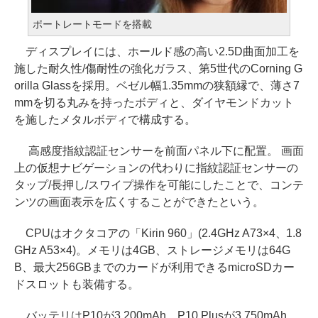
ポートレートモードを搭載
ディスプレイには、ホールド感の高い2.5D曲面加工を
施した耐久性/傷耐性の強化ガラス、第5世代のCorning G
orilla Glassを採用。ベゼル幅1.35mmの狭額縁で、薄さ7
mmを切る丸みを持ったボディと、ダイヤモンドカット
を施したメタルボディで構成する。
高感度指紋認証センサーを前面パネル下に配置。 画面
上の仮想ナビゲーションの代わりに指紋認証センサーの
タップ/長押し/スワイプ操作を可能にしたことで、コンテ
ンツの画面表示を広くすることができたという。
CPUはオクタコアの「Kirin 960」(2.4GHz A73×4、1.8
GHz A53×4)。メモリは4GB、ストレージメモリは64G
B、最大256GBまでのカードが利用できるmicroSDカー
ドスロットも装備する。
バッテリはP10が3,200mAh、P10 Plusが3,750mAh。