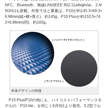
NFC、Bluetooth、無線LAN(IEEE 802.11a/b/g/n/ac、2.4/
5GHz)も搭載。外形寸法と重量は、P10が約145.3×69.3×
6.98mm(縦×横×厚さ)、約145g。P10 Plusが約153.5×74.
2×6.98mm(同)、約165g。
本体デザインの特徴
P10 Plus/P10の他にも、ハイコストパフォーマンスモ
デルの「P10 lite」を同じく6月9日より発売。5.2型フル