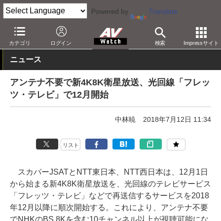
Powered by
Translate
AV Watch
コンテンツ・サービス
放送
4K
カテゴリ
ログイン
検索
Impressサイト
ニュース
アンテナ不要で新4K8K衛星放送、光回線「フレッ
ツ・テレビ」で12月開始
中林暁
2018年7月12日 11:34
リスト
スカパーJSATとNTT東日本、NTT西日本は、12月1日
から始まる新4K8K衛星放送を、光回線のテレビサービス
「フレッツ・テレビ」などで再送信するサービスを2018
年12月以降に順次開始する。これにより、アンテナ不要
でNHKのBS 8Kを含む10チャンネル以上が視聴可能にな