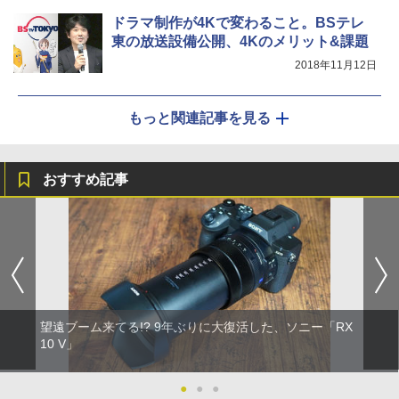
ドラマ制作が4Kで変わること。BSテレ
東の放送設備公開、4Kのメリット&課題
2018年11月12日
もっと関連記事を見る
おすすめ記事
望遠ブーム来てる!? 9年ぶりに大復活した、ソニー「RX
10 V」
●
●
●