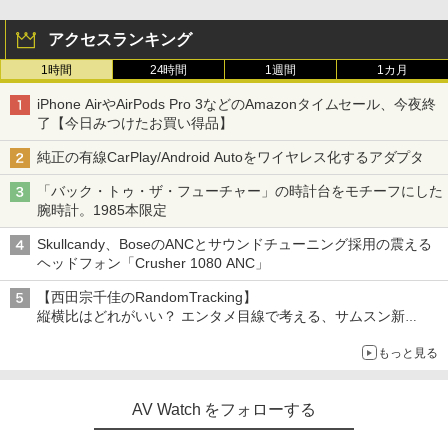
アクセスランキング
1時間
24時間
1週間
1カ月
iPhone AirやAirPods Pro 3などのAmazonタイムセール、今夜終
了【今日みつけたお買い得品】
純正の有線CarPlay/Android Autoをワイヤレス化するアダプタ
「バック・トゥ・ザ・フューチャー」の時計台をモチーフにした
腕時計。1985本限定
Skullcandy、BoseのANCとサウンドチューニング採用の震える
ヘッドフォン「Crusher 1080 ANC」
【西田宗千佳のRandomTracking】
縦横比はどれがいい？ エンタメ目線で考える、サムスン新
「Galaxy Z Fold」
もっと見る
AV Watch をフォローする