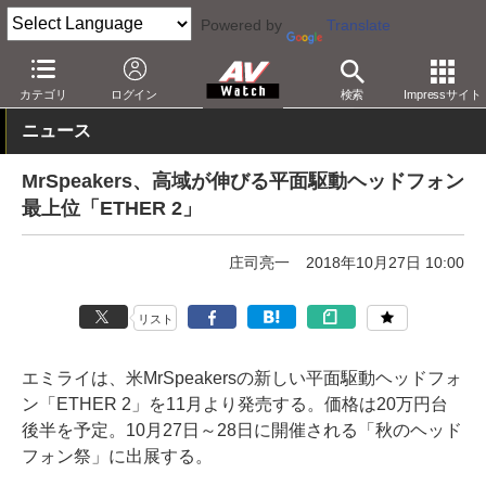
Powered by
Translate
AV Watch
イベント
ヘッドフォン祭
2018
カテゴリ
ログイン
検索
Impressサイト
ニュース
MrSpeakers、高域が伸びる平面駆動ヘッドフォン
最上位「ETHER 2」
庄司亮一
2018年10月27日 10:00
リスト
エミライは、米MrSpeakersの新しい平面駆動ヘッドフォ
ン「ETHER 2」を11月より発売する。価格は20万円台
後半を予定。10月27日～28日に開催される「秋のヘッド
フォン祭」に出展する。