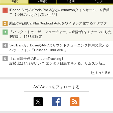
1時間
24時間
1週間
1カ月
iPhone AirやAirPods Pro 3などのAmazonタイムセール、今夜終
了【今日みつけたお買い得品】
純正の有線CarPlay/Android Autoをワイヤレス化するアダプタ
「バック・トゥ・ザ・フューチャー」の時計台をモチーフにした
腕時計。1985本限定
Skullcandy、BoseのANCとサウンドチューニング採用の震える
ヘッドフォン「Crusher 1080 ANC」
【西田宗千佳のRandomTracking】
縦横比はどれがいい？ エンタメ目線で考える、サムスン新
「Galaxy Z Fold」
もっと見る
AV Watch をフォローする