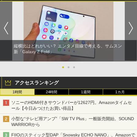
縦横比はどれがいい？ エンタメ目線で考える、サムスン
新「Galaxy Z Fold」
●
●
●
アクセスランキング
1時間
24時間
1週間
1カ月
ソニーのHDMI付きサウンドバーが12627円。Amazonタイムセ
ール【今日みつけたお買い得品】
小型な“テレビ用アンプ”「SW TV Plus」一般販売開始。SOUND
WARRIORから
FIIOのスティック型DAP「Snowsky ECHO NANO」、Amazonで