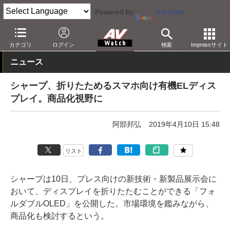
Powered by
Translate
AV Watch
動向
技術・デバイス
ディスプレイ
カテゴリ
ログイン
検索
Impressサイト
ニュース
シャープ、折りたためるスマホ向け有機ELディス
プレイ。商品化視野に
阿部邦弘
2019年4月10日 15:48
リスト
シャープは10日、プレス向けの新技術・新製品展示会に
おいて、ディスプレイを折りたたむことができる「フォ
ルダブルOLED」を公開した。市場環境を鑑みながら、
商品化も検討するという。