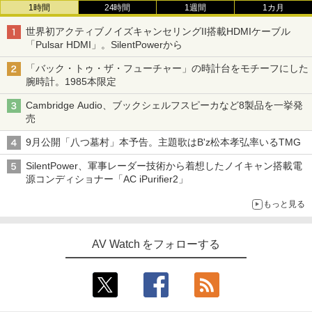
1時間
24時間
1週間
1カ月
世界初アクティブノイズキャンセリングII搭載HDMIケーブル
「Pulsar HDMI」。SilentPowerから
「バック・トゥ・ザ・フューチャー」の時計台をモチーフにした
腕時計。1985本限定
Cambridge Audio、ブックシェルフスピーカなど8製品を一挙発
売
9月公開「八つ墓村」本予告。主題歌はB'z松本孝弘率いるTMG
SilentPower、軍事レーダー技術から着想したノイキャン搭載電
源コンディショナー「AC iPurifier2」
もっと見る
AV Watch をフォローする