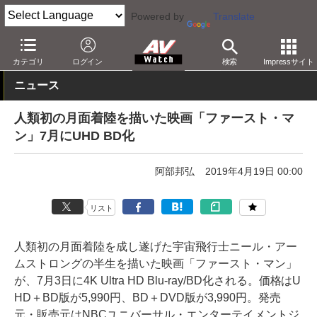
Powered by
Translate
AV Watch
コンテンツ・サービス
BD/DVD
カテゴリ
ログイン
検索
Impressサイト
ニュース
人類初の月面着陸を描いた映画「ファースト・マ
ン」7月にUHD BD化
阿部邦弘
2019年4月19日 00:00
リスト
人類初の月面着陸を成し遂げた宇宙飛行士ニール・アー
ムストロングの半生を描いた映画「ファースト・マン」
が、7月3日に4K Ultra HD Blu-ray/BD化される。価格はU
HD＋BD版が5,990円、BD＋DVD版が3,990円。発売
元・販売元はNBCユニバーサル・エンターテイメントジ