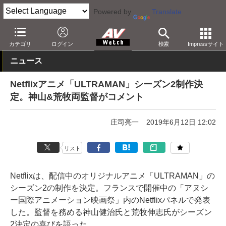
Powered by
Translate
AV Watch
コンテンツ・サービス
映像配信
Netflix
カテゴリ
ログイン
検索
Impressサイト
ニュース
Netflixアニメ「ULTRAMAN」シーズン2制作決
定。神山&荒牧両監督がコメント
庄司亮一
2019年6月12日 12:02
リスト
Netflixは、配信中のオリジナルアニメ「ULTRAMAN」の
シーズン2の制作を決定。フランスで開催中の「アヌシ
ー国際アニメーション映画祭」内のNetflixパネルで発表
した。監督を務める神山健治氏と荒牧伸志氏がシーズン
2決定の喜びを語った。