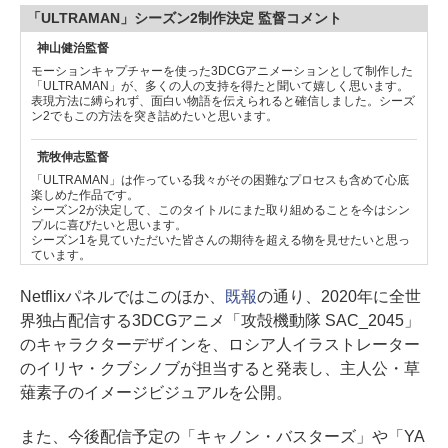
「ULTRAMAN」シーズン2制作決定 監督コメント
神山健治監督
モーションキャプチャーを使った3DCGアニメーションとして制作した
「ULTRAMAN」が、多くの人の支持を得たと聞いて嬉しく思います。
表現方法に縛られず、面白い物語を伝えられると確信しました。シーズ
ン2でもこの方法を突き詰めたいと思います。
荒牧伸志監督
「ULTRAMAN」は作っている我々がその困難なプロセスも含めて心底
楽しめた作品です。
シーズン2が決定して、このタイトルにまた取り組めることを今はシン
プルに喜びたいと思います。
シーズン1を見ていただいた皆さんの期待を超える物を見せたいと思っ
ています。
Netflixパネルではこのほか、
既報
の通り、2020年に全世
界独占配信する3DCGアニメ「攻殻機動隊 SAC_2045」
のキャラクターデザインを、ロシア人イラストレーター
のイリヤ・クブシノブが担当すると発表し、主人公・草
薙素子のイメージビジュアルを公開。
また、今後配信予定の「キャノン・バスターズ」や「YA