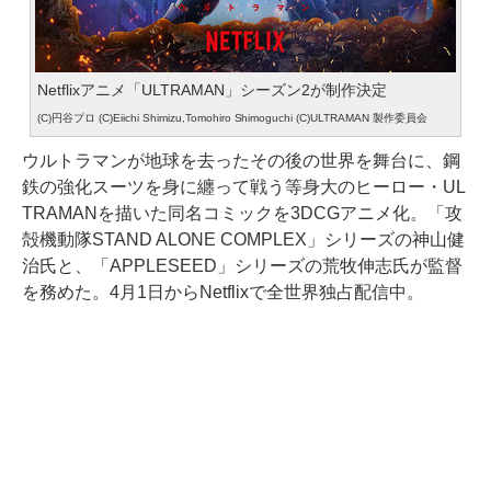
Netflixアニメ「ULTRAMAN」シーズン2が制作決定
(C)円谷プロ (C)Eiichi Shimizu,Tomohiro Shimoguchi (C)ULTRAMAN 製作委員会
ウルトラマンが地球を去ったその後の世界を舞台に、鋼
鉄の強化スーツを身に纏って戦う等身大のヒーロー・UL
TRAMANを描いた同名コミックを3DCGアニメ化。「攻
殻機動隊STAND ALONE COMPLEX」シリーズの神山健
治氏と、「APPLESEED」シリーズの荒牧伸志氏が監督
を務めた。4月1日からNetflixで全世界独占配信中。