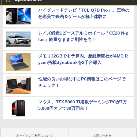
ハイグレードテレビ「TCL Q7D Pro」。圧巻の
色彩美で映画＆ゲームが極上体験に
レイズ鍛造1ピースアルミホイール「CE28 N-p
lus」軽量なままに剛性を向上
メモリ32GBでも予算内。産経新聞社がAMD R
yzen搭載dynabookを2千台導入
性能の良いお得な中古PC情報はこのページで
チェック！
マウス、RTX 5060 Ti搭載ゲーミングPCが7万
5,000円オフで30万円台！
本サイトのご利用について
お問い合わせ