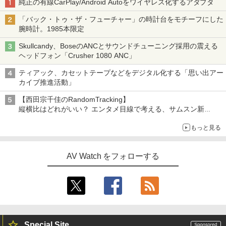
純正の有線CarPlay/Android Autoをワイヤレス化するアダプタ
「バック・トゥ・ザ・フューチャー」の時計台をモチーフにした
腕時計。1985本限定
Skullcandy、BoseのANCとサウンドチューニング採用の震える
ヘッドフォン「Crusher 1080 ANC」
ティアック、カセットテープなどをデジタル化する「思い出アー
カイブ推進活動」
【西田宗千佳のRandomTracking】
縦横比はどれがいい？ エンタメ目線で考える、サムスン新
「Galaxy Z Fold」
もっと見る
AV Watch をフォローする
Special Site