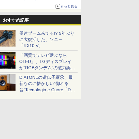
ボリュームアップ
もっと見る
おすすめ記事
望遠ブーム来てる!? 9年ぶり
に大復活した、ソニー
「RX10 V」
「画質でテレビ選ぶなら
OLED」、LGディスプレイ
が“RGBタンデム”の魅力訴
求。液晶とのガチ比較も
DIATONEの遺伝子継承、最
新なのに懐かしい“惚れる
音”Tecnologia e Cuore「DS-
TC52B」を聴く