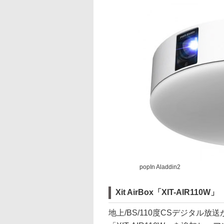
popIn Aladdin2
Xit AirBox「XIT-AIR110W」
地上/BS/110度CSデジタル