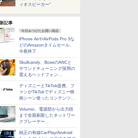
ィオスピーカー”
新記事
今日みつけたお買い得品
iPhone AirやAirPods Pro 3な
どのAmazonタイムセール、
今夜終了
Skullcandy、BoseのANCと
サウンドチューニング採用の
震えるヘッドフォン
「Crusher 1080 ANC」
ディズニーとTikTok提携、フ
ァンがTikTokでディズニー映
画シーン使ったコンテンツ制
作、Disney+にも配信
Volumio、電源部から出力段
まで全面刷新したネットワー
クプレーヤー
「Primo（2026）」
純正の有線CarPlay/Android