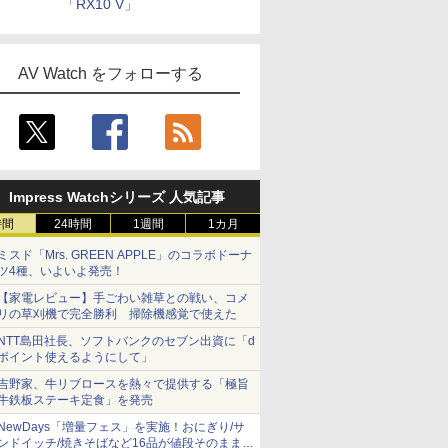
「RX10 V」
AV Watch をフォローする
Impress Watchシリーズ 人気記事
時間
24時間
1週間
1カ月
ミスド「Mrs. GREEN APPLE」のコラボドーナ
ツ4種、いよいよ発売！
【家電レビュー】手ごわい雑草との戦い、コメ
リの草刈機で完全勝利 掃除機感覚で使えた
NTT島田社長、ソフトバンクのセブン出資に「d
ポイント使えるようにして」
吉野家、牛リブロースを熱々で提供する「極旨
牛鉄板ステーキ定食」を発売
NewDays「増量フェス」を実施！おにぎり/サ
ンドイッチ/焼きそばなど16品が値段そのままで