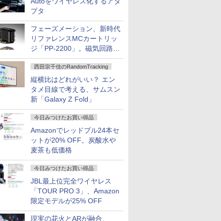
Autoをワイヤレス化するアダ
プタ
フェーズメーション、新時代
リファレンスMCカートリッ
ジ「PP-2200」。磁気回路や
ハウジングを根本から見直し
西田宗千佳のRandomTracking
縦横比はどれがいい？ エン
タメ目線で考える、サムスン
新「Galaxy Z Fold」
今日みつけたお買い得品
Amazonでレッドブル24本セ
ットが20% OFF。炭酸水や
麦茶も低価格
今日みつけたお買い得品
JBL最上位完全ワイヤレス
「TOUR PRO 3」、Amazon
限定モデルが25% OFF
現実の花火とARが融合、