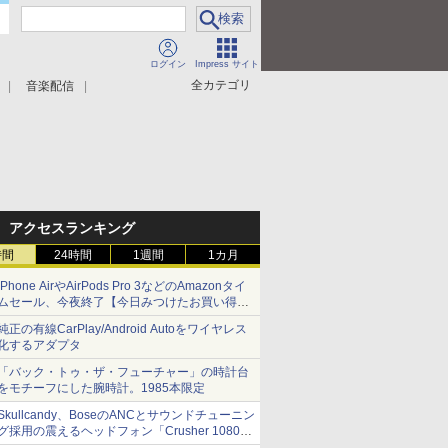
ログイン
Impress サイト
全カテゴリ
音楽配信
アクセスランキング
時間
24時間
1週間
1カ月
iPhone AirやAirPods Pro 3などのAmazonタイ
ムセール、今夜終了【今日みつけたお買い得
品】
純正の有線CarPlay/Android Autoをワイヤレス
化するアダプタ
「バック・トゥ・ザ・フューチャー」の時計台
をモチーフにした腕時計。1985本限定
Skullcandy、BoseのANCとサウンドチューニン
グ採用の震えるヘッドフォン「Crusher 1080
ANC」