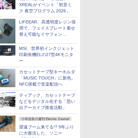
XREALがイベント「初音ミ
ク 夜空プログラム 2026」
LIFEEAR、高透明度レジン採
用で、フェイスプレート着せ
替え可能なイヤフォン
「Nova Shell」
MSI、世界初インクジェット
印刷有機ELの27型4Kモニタ
ー
カセットテープ型キーホルダ
「MUSIC TOUCH」に新色。
NFC搭載で音楽配信へ
ティアック、カセットテープ
などをデジタル化する「思い
出アーカイブ推進活動」
小寺信良の週刊 Electric Zooma!
望遠ブーム来てる!? 9年ぶり
に大復活した、ソニー