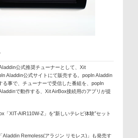
写
 Aladdin公式推奨チューナーとして、Xit
opIn Aladdin公式サイトにて販売する。popIn Aladdin
る事で、チューナーで受信した番組を、popIn
 Aladdinで動作する、Xit AirBox接続用のアプリが提
 AirBox「XIT-AIR110W-Z」を“新しいテレビ体験”セット
ddin Remoless(アラジン リモレス)」も発売す