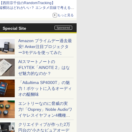
【西田宗千佳のRandomTracking】
縦横比はどれがいい？ エンタメ目線で考える、
サムスン新「Galaxy Z Fold」
もっと見る
Special Site
Amazon プライムデー過去最
安! Anker注目プロジェクタ
ー3モデルを使ってみた
AIスマートノートの
iFLYTEK「AINOTE 2」はな
ぜ魅力的なのか？
「A&ultima SP4000T」の魅
力！ポケットに入るオーディ
オの醍醐味
エントリーなのに脅威の実
力!「Osprey」Noble Audioワ
イヤレスイヤフォン4機種を
一気に聴く
クリエイティブが作った2万
円台の“小さなピュアオーデ