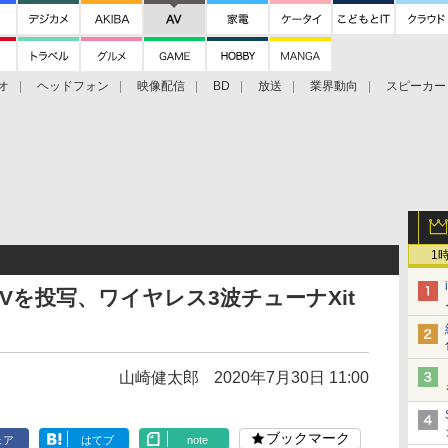
オ
ヘッドフォン
映像配信
BD
放送
業界動向
スピーカー
ェクタ
PS4
BDプレーヤー
映像配信
BD
1
Vを投写、ワイヤレス3波チューナXit
」
山崎健太郎
2020年7月30日 11:00
ブックマーク
ェア
はてブ
note