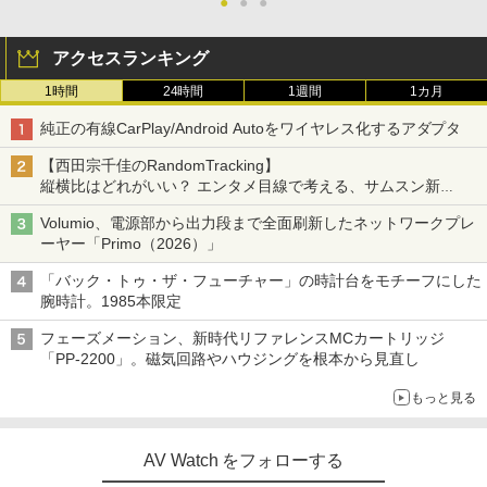
●
●
●
アクセスランキング
1時間
24時間
1週間
1カ月
純正の有線CarPlay/Android Autoをワイヤレス化するアダプタ
【西田宗千佳のRandomTracking】
縦横比はどれがいい？ エンタメ目線で考える、サムスン新
「Galaxy Z Fold」
Volumio、電源部から出力段まで全面刷新したネットワークプレ
ーヤー「Primo（2026）」
「バック・トゥ・ザ・フューチャー」の時計台をモチーフにした
腕時計。1985本限定
フェーズメーション、新時代リファレンスMCカートリッジ
「PP-2200」。磁気回路やハウジングを根本から見直し
もっと見る
AV Watch をフォローする