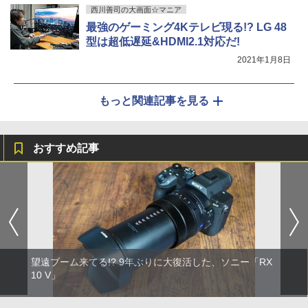
西川善司の大画面☆マニア
最強のゲーミング4Kテレビ現る!? LG 48
型は超低遅延&HDMI2.1対応だ!
2021年1月8日
もっと関連記事を見る
おすすめ記事
望遠ブーム来てる!? 9年ぶりに大復活した、ソニー「RX
10 V」