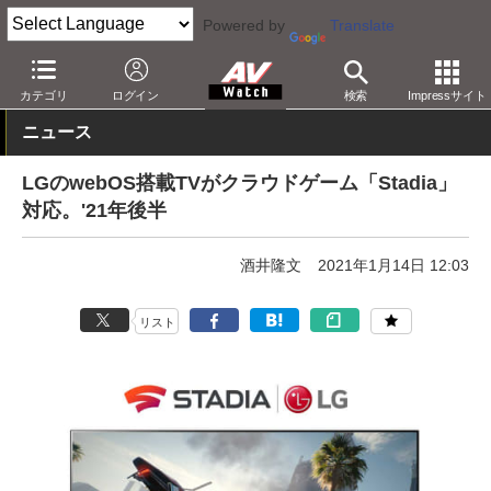
Powered by
Translate
AV Watch
製品
テレビ
LG
カテゴリ
ログイン
検索
Impressサイト
ニュース
LGのwebOS搭載TVがクラウドゲーム「Stadia」
対応。'21年後半
酒井隆文
2021年1月14日 12:03
リスト