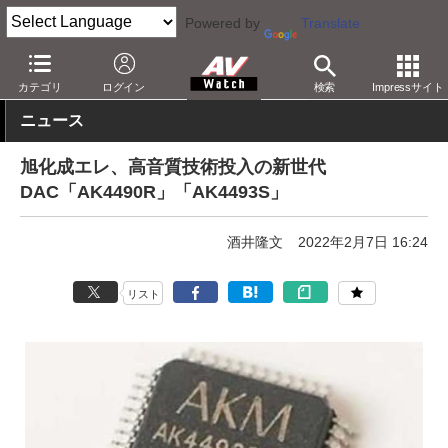
Powered by
Translate
AV Watch
動向
技術・デバイス
半導体
カテゴリ
ログイン
検索
Impressサイト
ニュース
旭化成エレ、高音質技術投入の新世代
DAC「AK4490R」「AK4493S」
酒井隆文
2022年2月7日 16:24
リスト