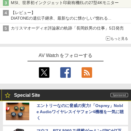
MSI、世界初インクジェット印刷有機ELの27型4Kモニター
【レビュー】
DIATONEの遺伝子継承、最新なのに懐かしい“惚れる
音”Tecnologia e Cuore「DS-TC52B」を聴く
カリスマオーディオ評論家の軌跡「長岡鉄男の仕事」5日発売
もっと見る
AV Watch をフォローする
Special Site
エントリーなのに脅威の実力!「Osprey」Nobl
e Audioワイヤレスイヤフォン4機種を一気に聴
く
マウス、RTX 5060 Ti搭載ゲーミングPCが7万