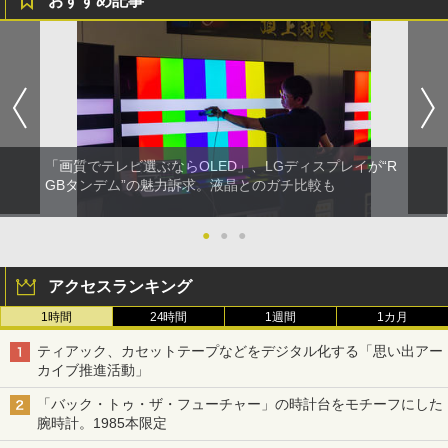
おすすめ記事
「画質でテレビ選ぶならOLED」、LGディスプレイが“R
GBタンデム”の魅力訴求。液晶とのガチ比較も
●
●
●
アクセスランキング
1時間
24時間
1週間
1カ月
ティアック、カセットテープなどをデジタル化する「思い出アー
カイブ推進活動」
「バック・トゥ・ザ・フューチャー」の時計台をモチーフにした
腕時計。1985本限定