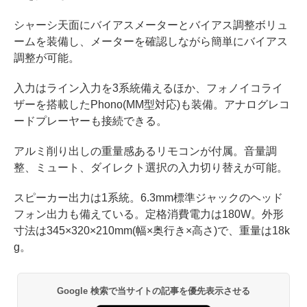
シャーシ天面にバイアスメーターとバイアス調整ボリュ
ームを装備し、メーターを確認しながら簡単にバイアス
調整が可能。
入力はライン入力を3系統備えるほか、フォノイコライ
ザーを搭載したPhono(MM型対応)も装備。アナログレコ
ードプレーヤーも接続できる。
アルミ削り出しの重量感あるリモコンが付属。音量調
整、ミュート、ダイレクト選択の入力切り替えが可能。
スピーカー出力は1系統。6.3mm標準ジャックのヘッド
フォン出力も備えている。定格消費電力は180W。外形
寸法は345×320×210mm(幅×奥行き×高さ)で、重量は18k
g。
Google 検索で当サイトの記事を優先表示させる