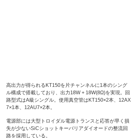
高出力が得られるKT150を片チャンネルに1本のシング
ル構成で搭載しており、出力18W + 18W(8Ω)を実現。回
路型式はA級シングル。使用真空管はKT150×2本、12AX
7×1本、12AU7×2本。
電源部には大型トロイダル電源トランスと応答が早く損
失が少ないSiCショットキーバリアダイオードの整流回
路を採用している。