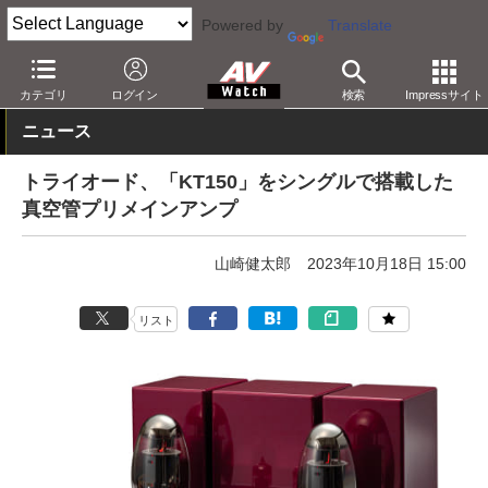
Powered by
Translate
AV Watch
製品
オーディオアンプ
カテゴリ
ログイン
検索
Impressサイト
ニュース
トライオード、「KT150」をシングルで搭載した
真空管プリメインアンプ
山崎健太郎
2023年10月18日 15:00
リスト