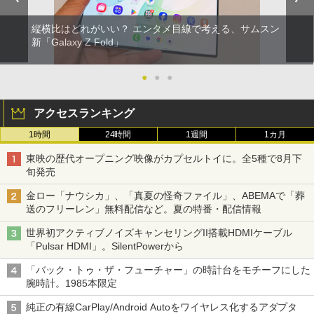
縦横比はどれがいい？ エンタメ目線で考える、サムスン
新「Galaxy Z Fold」
●
●
●
アクセスランキング
1時間
24時間
1週間
1カ月
東映の歴代オープニング映像がカプセルトイに。全5種で8月下
旬発売
金ロー「ナウシカ」、「真夏の怪奇ファイル」、ABEMAで「葬
送のフリーレン」無料配信など。夏の特番・配信情報
世界初アクティブノイズキャンセリングII搭載HDMIケーブル
「Pulsar HDMI」。SilentPowerから
「バック・トゥ・ザ・フューチャー」の時計台をモチーフにした
腕時計。1985本限定
純正の有線CarPlay/Android Autoをワイヤレス化するアダプタ