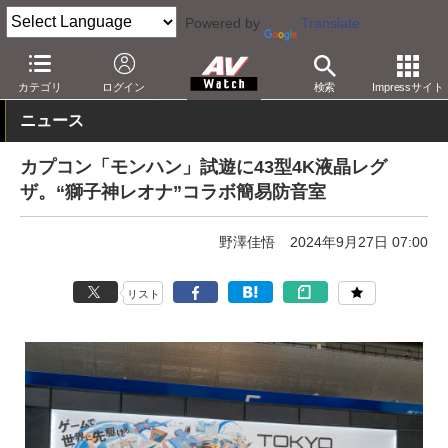
Powered by
Translate
AV Watch
イベント
カテゴリ
ログイン
検索
Impressサイト
ニュース
カプコン「モンハン」試遊に43型4K液晶レグ
ザ。“獅子神レオナ”コラボ簡易防音室
野澤佳悟
2024年9月27日 07:00
リスト