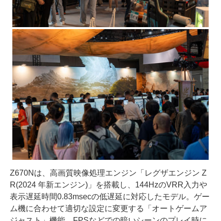
Z670Nは、高画質映像処理エンジン「レグザエンジン Z
R(2024 年新エンジン)」を搭載し、144HzのVRR入力や
表示遅延時間0.83msecの低遅延に対応したモデル。ゲー
ム機に合わせて適切な設定に変更する「オートゲームア
ジャスト」機能、FPSなどでの暗いシーンのプレイ時に