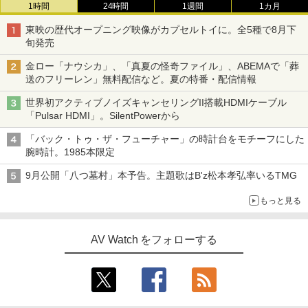
1時間
24時間
1週間
1カ月
東映の歴代オープニング映像がカプセルトイに。全5種で8月下
旬発売
金ロー「ナウシカ」、「真夏の怪奇ファイル」、ABEMAで「葬
送のフリーレン」無料配信など。夏の特番・配信情報
世界初アクティブノイズキャンセリングII搭載HDMIケーブル
「Pulsar HDMI」。SilentPowerから
「バック・トゥ・ザ・フューチャー」の時計台をモチーフにした
腕時計。1985本限定
9月公開「八つ墓村」本予告。主題歌はB'z松本孝弘率いるTMG
もっと見る
AV Watch をフォローする